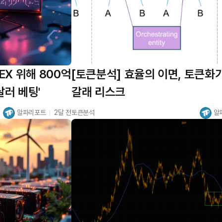
EX 위해 800억
[토큰분석] 효율의 이면, 토큰화
달러 베팅'
갈래 리스크
알파리포트
2달 전
토큰분석
알