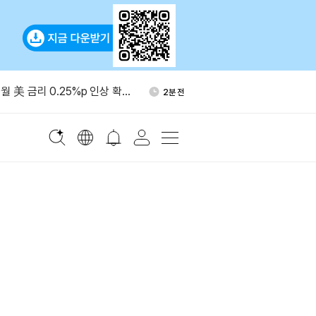
·1개월 순유입 모두 글로벌 3
46분 전
월 美 금리 0.25%p 인상 확률
2분 전
승
, 온도파이낸스 민 린과
14분 전
 동력 논의
령 “가상자산은 큰일…비트
28분 전
늘어”
산, 3년 연속 감소
30분 전
·1개월 순유입 모두 글로벌 3
46분 전
월 美 금리 0.25%p 인상 확률
2분 전
승