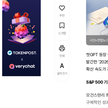
추천
스크랩
사진=연합뉴
챗GPT 등장
인쇄
발간한 '20
확산 속도가 
글자크기
S&P 500 
모건스탠리 최
구체적인 성과