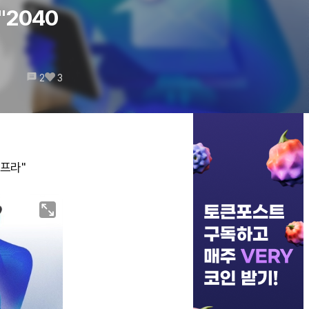
"2040
2
3
인프라"