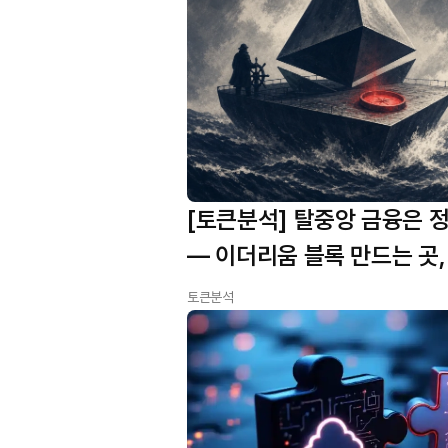
[토큰분석] 탈중앙 금융은 정
— 이더리움 블록 만드는 곳,
93%를 가져갔다
토큰분석