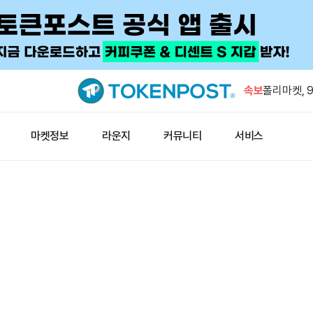
게이트, 7일
위권
속보
폴리마켓, 9
48%로 상
게이트캐스트
마켓정보
라운지
커뮤니티
서비스
RWA 성장
트럼프 대통
코인 결제 
인도 원유 생
게이트, 7일
위권
폴리마켓, 9
48%로 상