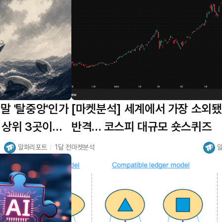
말 '탈중앙'인가
[마켓분석] 세계에서 가장 소외
 상위 3곳이
반격… 코스피 대규모 숏스퀴즈
알파리포트
1달 전
마켓분석