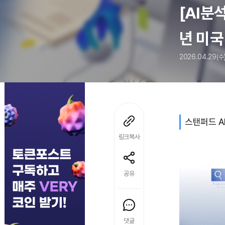
[AI분
년 미국
2026.04.29(수
스탠퍼드 AI
링크복사
공유
댓글