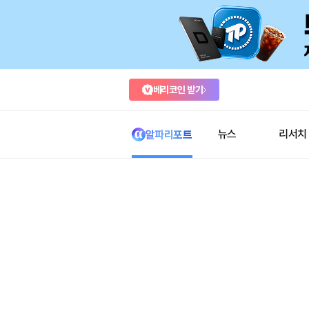
베리코인 받기
뉴스
리서치
알파리포트