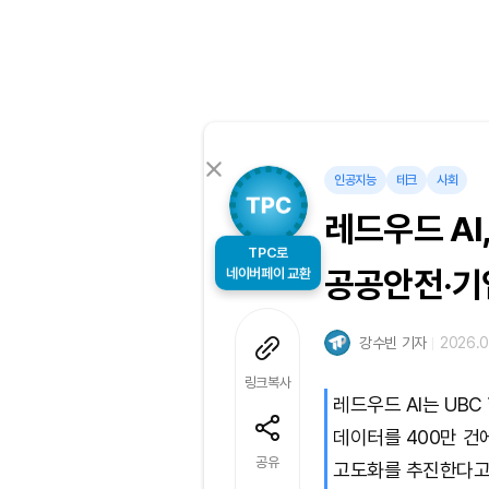
인공지능
테크
사회
레드우드 A
TPC로
네이버페이 교환
공공안전·기
강수빈 기자
2026.0
링크복사
레드우드 AI는 UB
데이터를 400만 건에
공유
고도화를 추진한다고