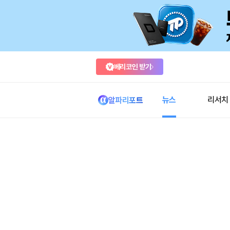
베리코인 받기
뉴스
리서치
알파리포트