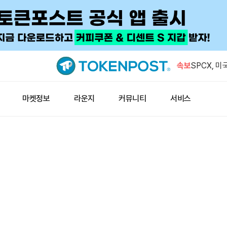
대형 주소, 
에 스테이
속보
SPCX, 미
승
비트코인 레
마켓정보
라운지
커뮤니티
서비스
검…취약점 
바이비트, 
사소송 냈
비트멕스, 
서 핫월렛 
대형 주소, 
에 스테이
SPCX, 미
승