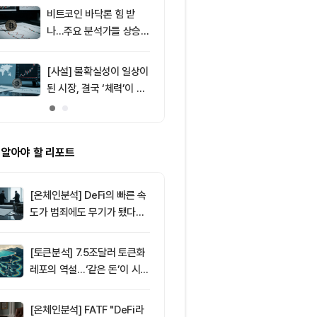
러 지지
비트코인 바닥론 힘 받
9
비트코인, 고용
나…주요 분석가들 상승
등했지만 6만5
신호 주목
선서 숨 고르기
[사설] 불확실성이 일상이
10
미 상원, CLA
된 시장, 결국 ‘체력’이 승
표결 절차 착수
부 가른다
제 분수령 될까
 알아야 할 리포트
[온체인분석] DeFi의 빠른 속
도가 범죄에도 무기가 됐다…
FATF가 경고한 4대 위협
[토큰분석] 7.5조달러 토큰화
레포의 역설…‘같은 돈’이 시장
을 건널 수 있는가
[온체인분석] FATF "DeFi라