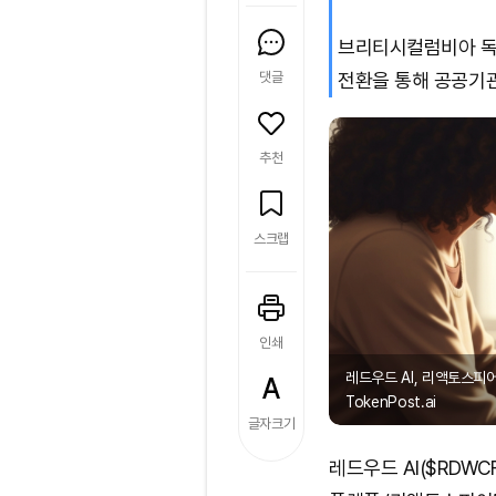
브리티시컬럼비아 독
댓글
전환을 통해 공공기
추천
스크랩
인쇄
레드우드 AI, 리액토스피
TokenPost.ai
글자크기
레드우드 AI($RDW