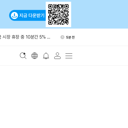
768만 달러 규모 ETH 리도
37분 전
킹
국 시장 휴장 중 10분간 5% 상
5분 전
드팀, 코드 저장소 150곳 점
6분 전
10여건 발견
15억달러 해킹 놓고 북한에 민
22분 전
다
비트코인 367.65개 콜드월렛
22분 전
옮겼다
768만 달러 규모 ETH 리도
37분 전
킹
국 시장 휴장 중 10분간 5% 상
5분 전