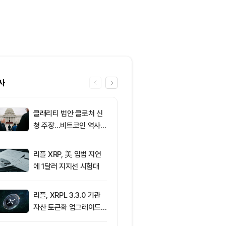
사
클래리티 법안 클로처 신
6
XRP ETF 자
청 주장…비트코인 역사가
각…비트코인·
리조 X 게시물
온도차
리플 XRP, 美 입법 지연
7
[저녁 시세브리
에 1달러 지지선 시험대
폐 시장 상승세
인 64,971달
움 1,916달러
리플, XRPL 3.3.0 기관
8
[저녁 뉴스브리
자산 토큰화 업그레이드
인 현물 ETF 
추진…XRP 가격 1.03달
속 순유입 外