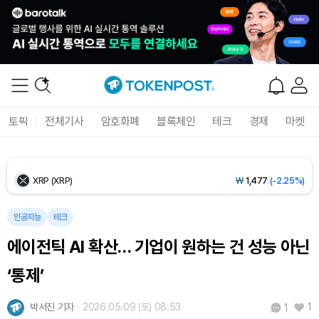
Ethereum (ETH)
₩
2,709,306
(-0.30%)
Tether USDt (USDT)
₩
1,424
(+0.02%)
BNB (BNB)
₩
844,946
(-0.32%)
토픽
전체기사
암호화폐
블록체인
테크
경제
마켓
USDC (USDC)
₩
1,425
(0.00%)
XRP (XRP)
₩
1,477
(-2.25%)
Solana (SOL)
₩
103,482
(-1.85%)
인공지능
테크
에이전틱 AI 확산… 기업이 원하는 건 성능 아닌
TRON (TRX)
₩
465.6
(-0.40%)
‘통제’
Hyperliquid (HYPE)
₩
79,372
(-1.91%)
박서진 기자
2026.05.09 (토) 08:53
1
1
Dogecoin (DOGE)
₩
98.71
(-0.95%)