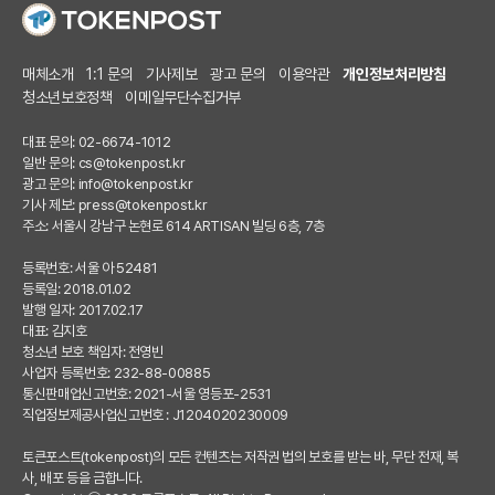
매체소개
1:1 문의
기사제보
광고 문의
이용약관
개인정보처리방침
청소년보호정책
이메일무단수집거부
대표 문의: 02-6674-1012
일반 문의:
cs@tokenpost.kr
광고 문의:
info@tokenpost.kr
기사 제보:
press@tokenpost.kr
주소: 서울시 강남구 논현로 614 ARTISAN 빌딩 6층, 7층
등록번호: 서울 아 52481
등록일: 2018.01.02
발행 일자: 2017.02.17
대표: 김지호
청소년 보호 책임자: 전영빈
사업자 등록번호: 232-88-00885
통신판매업신고번호: 2021-서울 영등포-2531
직업정보제공사업신고번호 : J1204020230009
토큰포스트(tokenpost)의 모든 컨텐츠는 저작권 법의 보호를 받는 바, 무단 전재, 복
사, 배포 등을 금합니다.