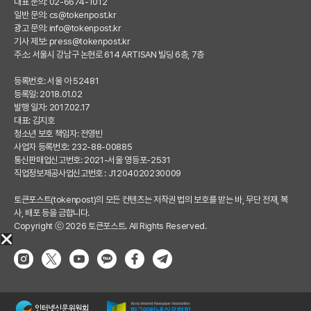
대표 문의: 02-6674-1012
일반 문의:
cs@tokenpost.kr
광고 문의:
info@tokenpost.kr
기사 제보:
press@tokenpost.kr
주소: 서울시 강남구 논현로 614 ARTISAN 빌딩 6층, 7층
등록번호: 서울 아 52481
등록일: 2018.01.02
발행 일자: 2017.02.17
대표: 김지호
청소년 보호 책임자: 전영빈
사업자 등록번호: 232-88-00885
통신판매업신고번호: 2021-서울 영등포-2531
직업정보제공사업신고번호 : J1204020230009
토큰포스트(tokenpost)의 모든 컨텐츠는 저작권 법의 보호를 받는 바, 무단 전재, 복
사, 배포 등을 금합니다.
Copyright ⓒ 2026 토큰포스트. All Rights Reserved.