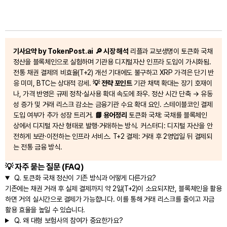
기사요약 by TokenPost.ai
🔎 시장 해석
리플과 교보생명이 토큰화 국채
정산을 블록체인으로 실험하며 기관용 디지털자산 인프라 도입이 가시화됨.
전통 채권 결제의 비효율(T+2) 개선 기대에도 불구하고 XRP 가격은 단기 반
응 미미, BTC는 상대적 강세.
💡 전략 포인트
기관 채택 확대는 장기 호재이
나, 가격 반영은 규제 정착·실사용 확대 속도에 좌우. 정산 시간 단축 → 유동
성 증가 및 거래 리스크 감소는 금융기관 수요 확대 요인. 스테이블코인 결제
도입 여부가 추가 성장 트리거.
📘 용어정리
토큰화 국채: 국채를 블록체인
상에서 디지털 자산 형태로 발행·거래하는 방식. 커스터디: 디지털 자산을 안
전하게 보관·이전하는 인프라 서비스. T+2 결제: 거래 후 2영업일 뒤 결제되
는 전통 금융 방식.
💡 자주 묻는 질문 (FAQ)
Q.
토큰화 국채 정산이 기존 방식과 어떻게 다른가요?
기존에는 채권 거래 후 실제 결제까지 약 2일(T+2)이 소요되지만, 블록체인을 활용
하면 거의 실시간으로 결제가 가능합니다. 이를 통해 거래 리스크를 줄이고 자금
활용 효율을 높일 수 있습니다.
Q.
왜 대형 보험사의 참여가 중요한가요?