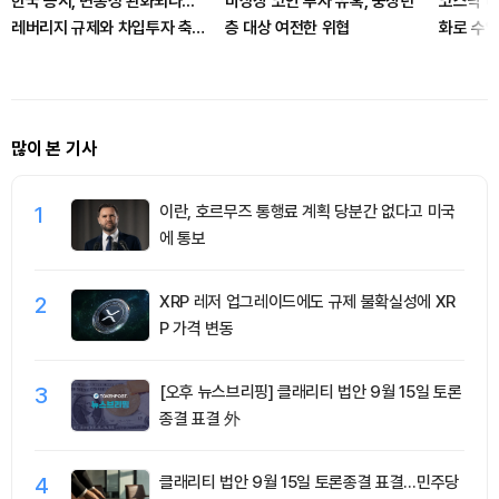
한국 증시, 변동성 완화되나...
비상장 코인 투자 유혹, 중장년
코스닥 레
레버리지 규제와 차입투자 축소
층 대상 여전한 위협
화로 수익
영향
많이 본 기사
1
이란, 호르무즈 통행료 계획 당분간 없다고 미국
에 통보
2
XRP 레저 업그레이드에도 규제 불확실성에 XR
P 가격 변동
3
[오후 뉴스브리핑] 클래리티 법안 9월 15일 토론
종결 표결 外
4
클래리티 법안 9월 15일 토론종결 표결…민주당