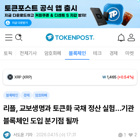
Ethereum (ETH)
₩
2,699,593
(+0.10%)
Tether USDt (USDT)
₩
1,407
(-0.02%)
BNB (BNB)
₩
848,743
(+1.43%)
토픽
전체기사
암호화폐
블록체인
테크
경제
마켓
USDC (USDC)
₩
1,408
(0.00%)
XRP (XRP)
₩
1,465
(+0.54%)
Solana (SOL)
₩
107,494
(+2.22%)
블록체인
경제
암호화폐
리플, 교보생명과 토큰화 국채 정산 실험…기관
TRON (TRX)
₩
464.1
(+0.74%)
블록체인 도입 분기점 될까
Hyperliquid (HYPE)
₩
77,092
(+0.73%)
서도윤 기자
2026.04.15 (수) 17:31
2
1
Dogecoin (DOGE)
₩
98.78
(-0.21%)