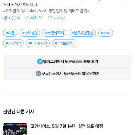
투자 권유가 아닙니다.
<저작권자 ⓒ TokenPost, 무단전재 및 재배포 금지>
광고문의
기사제보
보도자료
#리플
#교보생명
#토큰화국채
#블록체인정산
#XRP
#기관채택
#디지털자산
#국채토큰화
텔레그램에서 토큰포스트 속보 보기
구글뉴스에서 토큰포스트 팔로우하기
관련된 다른 기사
코인베이스, 5월 7일 1분기 실적 발표 예정