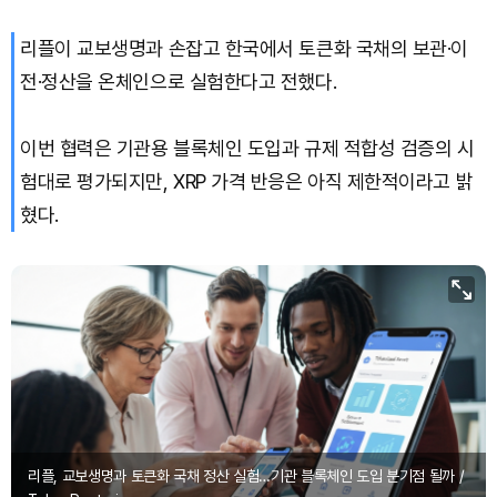
리플이 교보생명과 손잡고 한국에서 토큰화 국채의 보관·이
Bitcoin (BTC)
₩
91,236,845
(-0.25%)
전·정산을 온체인으로 실험한다고 전했다.
이번 협력은 기관용 블록체인 도입과 규제 적합성 검증의 시
험대로 평가되지만, XRP 가격 반응은 아직 제한적이라고 밝
혔다.
리플, 교보생명과 토큰화 국채 정산 실험…기관 블록체인 도입 분기점 될까 /