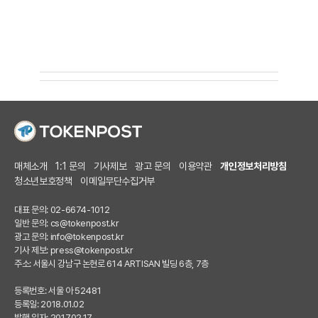
매체소개
1:1 문의
기사제보
광고 문의
이용약관
개인정보처리방침
청소년보호정책
이메일무단수집거부
대표 문의: 02-6674-1012
일반 문의:
cs@tokenpost.kr
광고 문의:
info@tokenpost.kr
기사 제보:
press@tokenpost.kr
주소: 서울시 강남구 논현로 614 ARTISAN 빌딩 6층, 7층
등록번호: 서울 아 52481
등록일: 2018.01.02
발행 일자: 2017.02.17