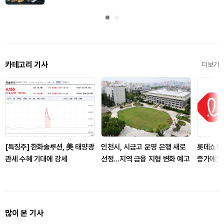
카테고리 기사
더보기
[특징주] 한화솔루션, 美 태양광
인천시, 시금고 운영 은행 새로
롯데쇼핑,
관세 수혜 기대에 강세
선정…지역 금융 지형 변화 예고
증가에도 
많이 본 기사