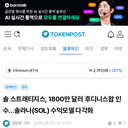
Dogecoin (DOGE)
₩
98.34
(-1.42%)
토픽
전체기사
암호화폐
블록체인
테크
경제
마켓
Bitcoin (BTC)
₩
91,433,354
(-1.15%)
Ethereum (ETH)
₩
2,701,106
(-1.07%)
Tether USDt (USDT)
₩
1,424
(0.00%)
블록체인
경제
솔 스트래티지스, 1800만 달러 후디니스왑 인
BNB (BNB)
₩
835,782
(-1.67%)
수…솔라나(SOL) 수익모델 다각화
USDC (USDC)
₩
1,425
(-0.02%)
김민준 기자
2026.06.03 (수) 21:59
1
0
XRP (XRP)
₩
1,451
(-3.12%)