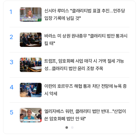
1
신시아 루미스 "클래리티법 표결 추진…민주당
입장 기록에 남길 것"
2
바라소 미 상원 원내총무 "클래리티 법안 통과시
킬 때"
3
트럼프, 암호화폐 사업 매각 시 거액 절세 가능
성...클래리티 법안 윤리 조항 주목
4
이란의 호르무즈 해협 통과 차단 전망에 뉴욕 증
시 약세
5
엘리자베스 워런, 클래리티 법안 반대…"산업이
쓴 암호화폐 법안 안 돼"