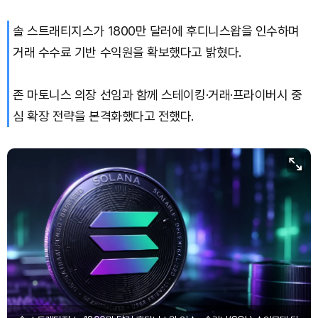
솔 스트래티지스가 1800만 달러에 후디니스왑을 인수하며
Solana (SOL)
₩
103,509
(-2.09%)
거래 수수료 기반 수익원을 확보했다고 밝혔다.
TRON (TRX)
₩
466.6
(+0.42%)
존 마토니스 의장 선임과 함께 스테이킹·거래·프라이버시 중
Hyperliquid (HYPE)
₩
78,906
(-2.09%)
심 확장 전략을 본격화했다고 전했다.
Dogecoin (DOGE)
₩
98.34
(-1.42%)
Bitcoin (BTC)
₩
91,433,354
(-1.15%)