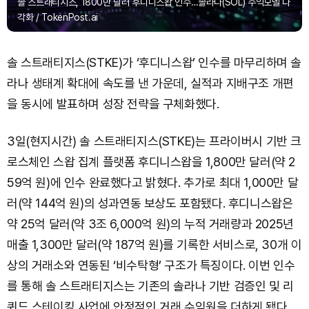
솔 스트래티지스, 1800만 달러 후디니스왑 인수…솔라나(SOL) 수익모델 다
각화 / TokenPost.ai
솔 스트래티지스(STKE)가 ‘후디니스왑’ 인수를 마무리하며 솔
라나 생태계 확대에 속도를 낸 가운데, 실적과 지배구조 개편
을 동시에 발표하며 성장 전략을 구체화했다.
3일(현지시간) 솔 스트래티지스(STKE)는 프라이버시 기반 크
로스체인 스왑 집계 플랫폼 후디니스왑을 1,800만 달러(약 2
59억 원)에 인수 완료했다고 밝혔다. 추가로 최대 1,000만 달
러(약 144억 원)의 성과연동 보상도 포함됐다. 후디니스왑은
약 25억 달러(약 3조 6,000억 원)의 누적 거래량과 2025년
매출 1,300만 달러(약 187억 원)를 기록한 서비스로, 30개 이
상의 거래소와 연동된 ‘비수탁형’ 구조가 특징이다. 이번 인수
를 통해 솔 스트래티지스는 기존의 솔라나 기반 검증인 및 리
퀴드 스테이킹 사업에 안정적인 거래 수익원을 더하게 됐다.