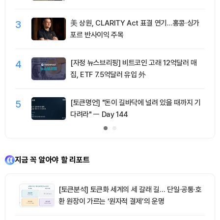
3
美 상원, CLARITY Act 표결 연기…홍콩·싱가
포르 반사이익 주목
4
[자정 뉴스브리핑] 비트코인 고래 12억달러 매
집, ETF 7.5억달러 유입 外
5
[토큰명언] "돈이 길바닥에 널려 있을 때까지 기
다려라" ㅡ Day 144
지금 꼭 알아야 할 리포트
[토큰분석] 토큰화 세계의 세 갈래 길… 단일·공통·호
환 원장이 가르는 ‘원자적 결제’의 운명