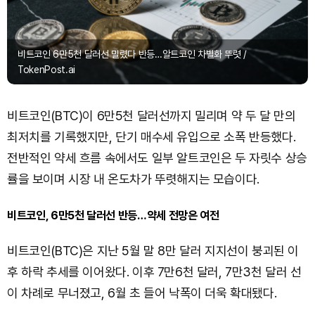
비트코인 6만5천 달러선 밀렸다 반등…알트코인 차별화 뚜렷 /
TokenPost.ai
비트코인(BTC)이 6만5천 달러선까지 밀리며 약 두 달 만의
최저치를 기록했지만, 단기 매수세 유입으로 소폭 반등했다.
전반적인 약세 흐름 속에서도 일부 알트코인은 두 자릿수 상승
률을 보이며 시장 내 온도차가 뚜렷해지는 모습이다.
비트코인, 6만5천 달러선 반등…약세 전망은 여전
비트코인(BTC)은 지난 5월 말 8만 달러 지지선이 붕괴된 이
후 하락 추세를 이어왔다. 이후 7만6천 달러, 7만3천 달러 선
이 차례로 무너졌고, 6월 초 들어 낙폭이 더욱 확대됐다.