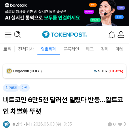
XRP (XRP)
₩
1,448
(-0.83%)
Solana (SOL)
₩
103,931
(+1.48%)
TRON (TRX)
₩
461.2
(+0.24%)
토픽
전체기사
암호화폐
블록체인
테크
경제
마켓
Hyperliquid (HYPE)
₩
76,296
(-2.87%)
Dogecoin (DOGE)
₩
98.37
(+0.92%)
Bitcoin (BTC)
₩
91,359,342
(+0.81%)
암호화폐
마켓
비트코인 6만5천 달러선 밀렸다 반등…알트코
인 차별화 뚜렷
정민석 기자
2026.06.03 (수) 19:35
0
0