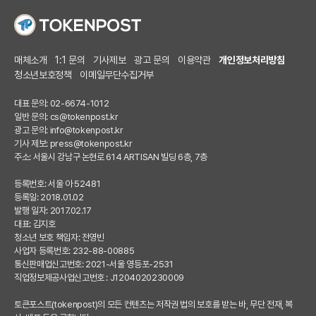
매체소개
1:1 문의
기사제보
광고 문의
이용약관
개인정보처리방침
청소년보호정책
이메일무단수집거부
대표 문의: 02-6674-1012
일반 문의:
cs@tokenpost.kr
광고 문의:
info@tokenpost.kr
기사 제보:
press@tokenpost.kr
주소: 서울시 강남구 논현로 614 ARTISAN 빌딩 6층, 7층
등록번호: 서울 아 52481
등록일: 2018.01.02
발행 일자: 2017.02.17
대표: 김지호
청소년 보호 책임자: 전영빈
사업자 등록번호: 232-88-00885
통신판매업신고번호: 2021-서울 영등포-2531
직업정보제공사업신고번호 : J1204020230009
토큰포스트(tokenpost)의 모든 컨텐츠는 저작권 법의 보호를 받는 바, 무단 전재, 복