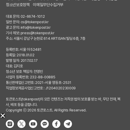
청소년보호정책
이메일무단수집거부
대표 문의: 02-6674-1012
일반 문의:
cs@tokenpost.kr
광고 문의:
info@tokenpost.kr
기사 제보:
press@tokenpost.kr
주소: 서울시 강남구 논현로 614 ARTISAN 빌딩 6층, 7층
등록번호: 서울 아 52481
등록일: 2018.01.02
발행 일자: 2017.02.17
대표: 김지호
청소년 보호 책임자: 전영빈
사업자 등록번호: 232-88-00885
통신판매업신고번호: 2021-서울 영등포-2531
직업정보제공사업신고번호 : J1204020230009
토큰포스트(tokenpost)의 모든 컨텐츠는 저작권 법의 보호를 받는 바, 무단 전재, 복
사, 배포 등을 금합니다.
Copyright ⓒ 2026 토큰포스트. All Rights Reserved.