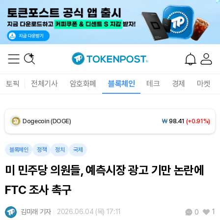
XRP (XRP)
₩
1,451
(-0.59%)
Solana (SOL)
₩
104,061
(+1.60%)
TRON (TRX)
₩
461.3
(+0.17%)
토픽
전체기사
암호화폐
블록체인
테크
경제
마켓
Hyperliquid (HYPE)
₩
76,273
(-2.96%)
Dogecoin (DOGE)
₩
98.41
(+0.91%)
Bitcoin (BTC)
₩
91,320,518
(+0.67%)
블록체인
정책
정치
국제
미 민주당 의원들, 예측시장 광고 기만 논란에
FTC 조사 촉구
김미래 기자
2026.06.04 (목) 17:11
1
0