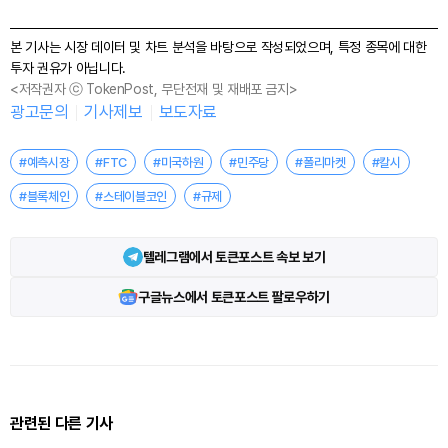
본 기사는 시장 데이터 및 차트 분석을 바탕으로 작성되었으며, 특정 종목에 대한
투자 권유가 아닙니다.
<저작권자 ⓒ TokenPost, 무단전재 및 재배포 금지>
광고문의
기사제보
보도자료
#예측시장
#FTC
#미국하원
#민주당
#폴리마켓
#칼시
#블록체인
#스테이블코인
#규제
텔레그램에서 토큰포스트 속보 보기
구글뉴스에서 토큰포스트 팔로우하기
관련된 다른 기사