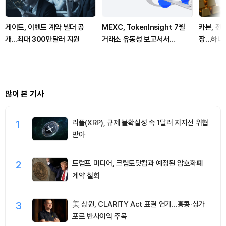
게이트, 이벤트 계약 빌더 공
MEXC, TokenInsight 7월
카본, 전
개…최대 300만달러 지원
거래소 유동성 보고서서
장…하나의
BTC·ETH 선물 호가 깊이 1위
거래 지
많이 본 기사
1
리플(XRP), 규제 불확실성 속 1달러 지지선 위협
받아
2
트럼프 미디어, 크립토닷컴과 예정된 암호화폐
계약 철회
3
美 상원, CLARITY Act 표결 연기…홍콩·싱가
포르 반사이익 주목