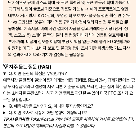
단기적으로 규제 리스크 확대 → 관련 플랫폼 및 토큰 변동성 확대 가능성 미
국 규제 방향이 글로벌 기준으로 작용할 가능성 → 해외 프로젝트에도 영향
내부자 거래 방지, KYC 강화, 투명성 확보 여부가 플랫폼 생존 핵심 변수 ‘도
박 vs 금융상품’ 분류에 따라 적용 규제가 완전히 달라지는 점 주목 필요
📘
용어정리
예측시장: 미래 사건 결과에 자금을 걸고 거래하는 시장 (선거, 정
책, 스포츠 등) 스테이블코인: 달러 등 법정화폐 가치에 연동된 암호화폐 내
부자 거래: 비공개 정보를 이용해 부당 이익을 얻는 거래 행위 FTC(연방거래
위원회): 미국 내 소비자 보호 및 불공정 행위 조사 기관 파생상품: 기초 자산
의 결과·가격에 따라 가치가 결정되는 금융상품
💡 자주 묻는 질문 (FAQ)
Q.
이번 논란의 핵심은 무엇인가요?
예측시장 플랫폼이 일반 이용자에게는 ‘베팅’ 형태로 홍보하면서, 규제기관에는 ‘금
융 투자상품’이라고 설명해 서로 다른 기준을 적용받으려 한다는 점이 핵심입니다.
이는 소비자를 혼란스럽게 하고 기만 행위로 판단될 수 있어 미국 FTC 조사가 요
구된 상황입니다.
Q.
예측시장은 도박인가요, 아니면 투자상품인가요?
Q.
이번 조사로 시장에 어떤 영향이 예상되나요?
TP AI 유의사항
TokenPost.ai 기반 언어 모델을 사용하여 기사를 요약했습니다.
본문의 주요 내용이 제외되거나 사실과 다를 수 있습니다.