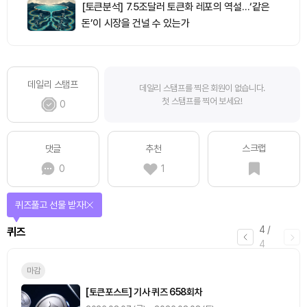
[토큰분석] 7.5조달러 토큰화 레포의 역설…‘같은
돈’이 시장을 건널 수 있는가
데일리 스탬프
데일리 스탬프를 찍은 회원이 없습니다.
첫 스탬프를 찍어 보세요!
0
스크랩
댓글
추천
0
1
퀴즈풀고 선물 받자!
4
/
퀴즈
4
마감
[토큰포스트] 기사 퀴즈 658회차