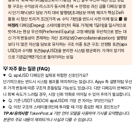
형 구조는 수익성과 리스크가 동시에 존재 → 안정성 과신 금물 디페깅 발생
시 단기 패닉보다 담보 가치 대비 발행량(초과담보 여부) 체크가 핵심 DeFi
활용 시 청산 트리거 조건(가격 vs 수익 기반)을 반드시 사전 이해 필요
📘 용
어정리
디페깅(Depeg): 스테이블코인이 목표 가격(예: 1달러)을 일시적으로
벗어나는 현상 우선주(Preferred Equity): 고정 배당을 우선적으로 받는 대
신 가격 변동성이 존재하는 자산 초과담보(Overcollateralization): 발행량
보다 더 많은 자산을 담보로 유지하는 구조 이중 토큰 구조: 안정형 토큰(apx
USD)과 수익형 토큰(apyUSD)을 분리한 시스템 평균회귀: 가격이 장기적
으로 기준값(액면가)으로 돌아가려는 성질
💡 자주 묻는 질문 (FAQ)
Q.
apxUSD 디페깅은 실제로 위험한 신호인가요?
단기적으로는 반드시 시스템 붕괴를 의미하지는 않습니다. Apyx 측 설명처럼 우선
주 가격 변동에 따른 구조적 흔들림일 가능성도 있습니다. 다만 디페깅이 반복되거
나 회복 속도가 느려질 경우, 시장 신뢰 약화로 이어질 수 있어 주의가 필요합니다.
Q.
기존 USDT·USDC와 apxUSD의 가장 큰 차이는 무엇인가요?
Q.
이런 구조의 스테이블코인에 투자할 때 가장 중요한 체크 포인트는?
TP AI 유의사항
TokenPost.ai 기반 언어 모델을 사용하여 기사를 요약했습니다.
본문의 주요 내용이 제외되거나 사실과 다를 수 있습니다.