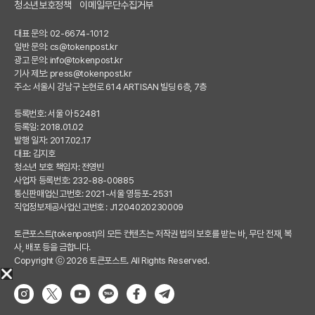
청소년보호정책
이메일무단수집거부
대표 문의: 02-6674-1012
일반 문의:
cs@tokenpost.kr
광고 문의:
info@tokenpost.kr
기사 제보:
press@tokenpost.kr
주소: 서울시 강남구 논현로 614 ARTISAN 빌딩 6층, 7층
등록번호: 서울 아 52481
등록일: 2018.01.02
발행 일자: 2017.02.17
대표: 김지호
청소년 보호 책임자: 전영빈
사업자 등록번호: 232-88-00885
통신판매업신고번호: 2021-서울 영등포-2531
직업정보제공사업신고번호 : J1204020230009
토큰포스트(tokenpost)의 모든 컨텐츠는 저작권 법의 보호를 받는 바, 무단 전재, 복
사, 배포 등을 금합니다.
Copyright ⓒ 2026 토큰포스트. All Rights Reserved.