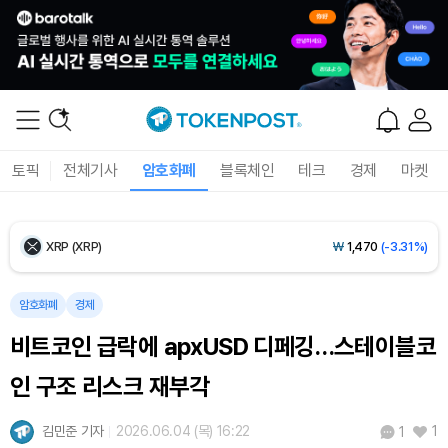
Ethereum (ETH)
₩
2,711,499
(-0.55%)
Tether USDt (USDT)
₩
1,421
(-0.01%)
BNB (BNB)
₩
839,972
(-1.57%)
토픽
전체기사
암호화폐
블록체인
테크
경제
마켓
USDC (USDC)
₩
1,422
(-0.02%)
XRP (XRP)
₩
1,470
(-3.31%)
Solana (SOL)
₩
103,358
(-2.39%)
암호화폐
경제
비트코인 급락에 apxUSD 디페깅…스테이블코
TRON (TRX)
₩
464.7
(-0.33%)
인 구조 리스크 재부각
Hyperliquid (HYPE)
₩
80,017
(-1.96%)
김민준 기자
2026.06.04 (목) 16:22
1
1
Dogecoin (DOGE)
₩
97.74
(-2.11%)