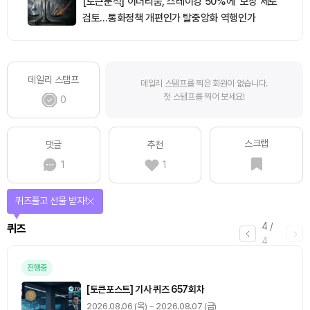
[토큰분석] 이더리움, 스테이킹 50%에 ‘보상 제로’
검토…통화정책 개편인가 탈중앙화 역행인가
데일리 스탬프
데일리 스탬프를 찍은 회원이 없습니다.
첫 스탬프를 찍어 보세요!
0
스크랩
댓글
추천
1
1
매일 미션을 완료하고 보상을 획득!
1
/
4
미션
0
출석 체크
/ 0
이동