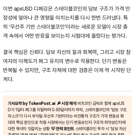
이번 apxUSD 디페깅은 스테이블코인의 담보 구조가 가격 안
정성에 얼마나 큰 영향을 미치는지를 다시 한번 드러냈다. 특
히 ‘우선주 기반 스테이블코인’이라는 새로운 모델이 시장 충
격 속에서 어떤 반응을 보이는지 시험대에 올랐다는 평가다.
결국 핵심은 신뢰다. 담보 자산의 질과 회복력, 그리고 시장 참
여자의 이해도가 페그 유지의 변수로 작용한다. 단기 변동은
반복될 수 있지만, 구조 자체에 대한 검증은 이제 막 시작된 단
계다.
기사요약 by TokenPost.ai
🔎 시장 해석
비트코인 급락과 함께 apxUS
D가 1달러 페그를 이탈하며 0.93달러까지 하락, 스테이블코인의 ‘담보 구조
리스크’가 다시 부각됨 우선주 기반이라는 비전통적 구조가 가격 변동성 확
대의 핵심 원인으로 작용 시장에서는 단기 변동성인지 구조적 취약성인지에
대한 해석이 엇갈리는 상황
💡 전략 포인트
스테이블코인 투자 시 ‘담보 자산
종류’와 ‘회복 메커니즘(평균회귀 가능성)’ 확인 필수 우선주·채권·현금 혼합