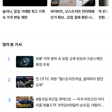
솔라나, 일일 거래량 최고 기록
바이비트, 오스트리아 전자화폐
미 반도체
속 가격 변동 제한
인가 확보…유럽 결제 확장 나선
전환...
다
많이 본 기사
1
XRP 가격 등락 속 유럽 규제 완성과 크로스체인
확장 주목
2
전 CFTC 위원 “월스트리트저널, 클래리티 법안
오독”
3
8월 6일 퇴근길 팟캐스트 — 미국 비트코인·이더
리움 현물 ETF 3억520만달러 순유입, 대형자산
쏠림 강화