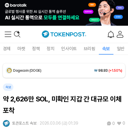
XRP (XRP)
₩
1,455
(+0.62%)
Solana (SOL)
₩
105,163
(+2.46%)
TRON (TRX)
₩
460.7
(+0.14%)
경제
마켓
정책
정치
인사이트
브리핑
속보
일반
Hyperliquid (HYPE)
₩
76,444
(-2.44%)
Dogecoin (DOGE)
₩
98.93
(+1.50%)
Bitcoin (BTC)
₩
91,404,520
(+0.91%)
속보
약 2,626만 SOL, 미확인 지갑 간 대규모 이체
포착
토큰포스트 속보
2026.03.06 (금) 01:39
0
0