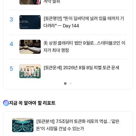
계약 철회
3
[토큰명언] "돈이 길바닥에 널려 있을 때까지 기
다려라" ㅡ Day 144
4
美 상원 클래리티 법안 9월로…스테이블코인 이
자가 최대 쟁점
5
[토큰운세] 2026년 8월 8일 띠별 토큰 운세
지금 꼭 알아야 할 리포트
[토큰분석] 7.5조달러 토큰화 레포의 역설…‘같은
돈’이 시장을 건널 수 있는가