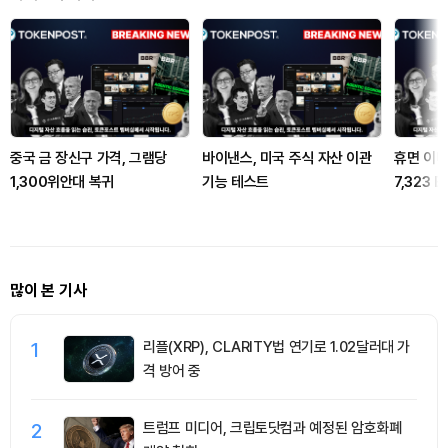
중국 금 장신구 가격, 그램당
바이낸스, 미국 주식 자산 이관
휴면 이더
1,300위안대 복귀
기능 테스트
7,323 
많이 본 기사
1
리플(XRP), CLARITY법 연기로 1.02달러대 가
격 방어 중
2
트럼프 미디어, 크립토닷컴과 예정된 암호화폐