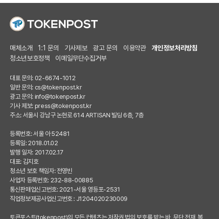
매체소개
1:1 문의
기사제보
광고 문의
이용약관
개인정보처리방침
청소년보호정책
이메일무단수집거부
대표 문의: 02-6674-1012
일반 문의:
cs@tokenpost.kr
광고 문의:
info@tokenpost.kr
기사 제보:
press@tokenpost.kr
주소: 서울시 강남구 논현로 614 ARTISAN 빌딩 6층, 7층
등록번호: 서울 아 52481
등록일: 2018.01.02
발행 일자: 2017.02.17
대표: 김지호
청소년 보호 책임자: 전영빈
사업자 등록번호: 232-88-00885
통신판매업신고번호: 2021-서울 영등포-2531
직업정보제공사업신고번호 : J1204020230009
토큰포스트(tokenpost)의 모든 컨텐츠는 저작권 법의 보호를 받는 바, 무단 전재, 복