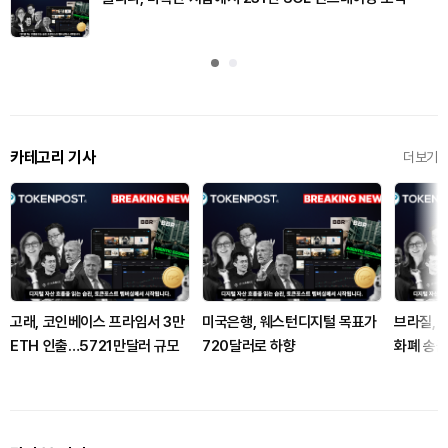
카테고리 기사
더보기
고래, 코인베이스 프라임서 3만
미국은행, 웨스턴디지털 목표가
브라질, 
ETH 인출…5721만달러 규모
720달러로 하향
화폐 송금