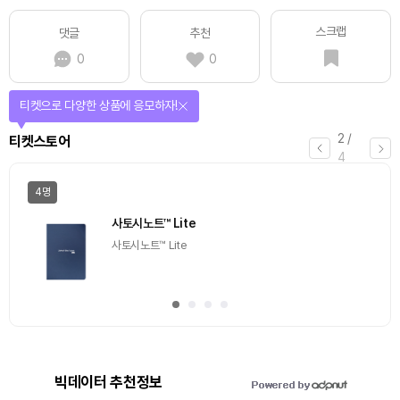
스크랩
댓글
추천
0
0
선물이 쏟아지는 에어드랍 이벤트!
3
/
에어드랍
4
일반
마감
[Episode 12] IXO™2024 참여하고, 2억원 상당 에어
드랍 받자!
추첨을 통해 100명에게 커피 기프티콘 에어드랍
빅데이터 추천정보