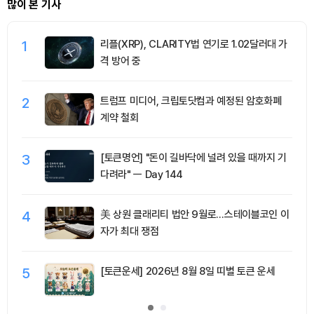
많이 본 기사
1
리플(XRP), CLARITY법 연기로 1.02달러대 가
격 방어 중
2
트럼프 미디어, 크립토닷컴과 예정된 암호화폐
계약 철회
3
[토큰명언] "돈이 길바닥에 널려 있을 때까지 기
다려라" ㅡ Day 144
4
美 상원 클래리티 법안 9월로…스테이블코인 이
자가 최대 쟁점
5
[토큰운세] 2026년 8월 8일 띠별 토큰 운세