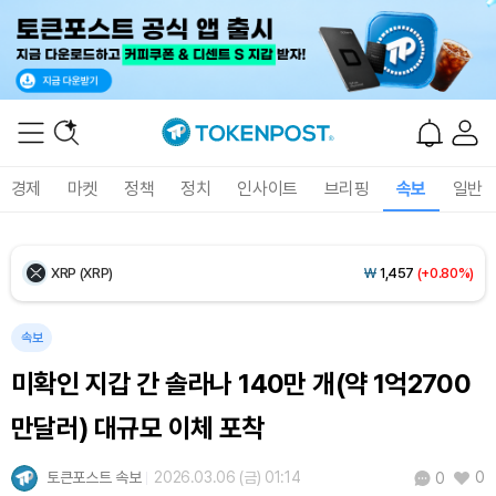
Ethereum (ETH)
₩
2,696,916
(+0.66%)
Tether USDt (USDT)
₩
1,407
(+0.02%)
BNB (BNB)
₩
836,763
(+1.34%)
경제
마켓
정책
정치
인사이트
브리핑
속보
일반
USDC (USDC)
₩
1,408
(-0.01%)
XRP (XRP)
₩
1,457
(+0.80%)
Solana (SOL)
₩
105,212
(+2.63%)
속보
미확인 지갑 간 솔라나 140만 개(약 1억2700
TRON (TRX)
₩
460.7
(+0.14%)
만달러) 대규모 이체 포착
Hyperliquid (HYPE)
₩
76,535
(-2.20%)
토큰포스트 속보
2026.03.06 (금) 01:14
0
0
Dogecoin (DOGE)
₩
98.99
(+1.72%)