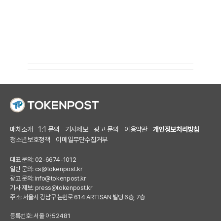
매체소개
1:1 문의
기사제보
광고 문의
이용약관
개인정보처리방침
청소년보호정책
이메일무단수집거부
대표 문의: 02-6674-1012
일반 문의:
cs@tokenpost.kr
광고 문의:
info@tokenpost.kr
기사 제보:
press@tokenpost.kr
주소: 서울시 강남구 논현로 614 ARTISAN 빌딩 6층, 7층
등록번호: 서울 아 52481