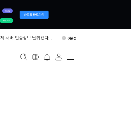
국통화 코인, 달러 스테이블코인
40분 전
가능성'
제 서버 인증정보 탈취됐다…
6분 전
트 권고
에 0.05% 보험료…승리증권
14분 전
자, ETH 300개 추가 믹싱…
21분 전
개로 늘었다
포츠, 폴리마켓·칼시 양쪽에
24분 전
 공급
국통화 코인, 달러 스테이블코인
40분 전
가능성'
제 서버 인증정보 탈취됐다…
6분 전
트 권고