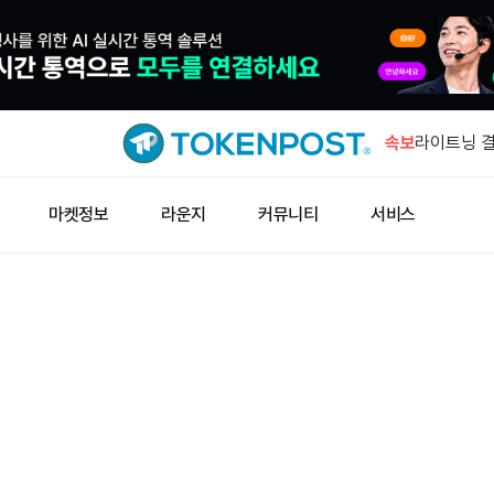
IMF '자
수요 키울 
속보
라이트닝 결
즉시 업데이
해시키 계좌
마켓정보
라운지
커뮤니티
서비스
10일 시행
아즈텍 공격
누적 500
지니어스 스
공식 데이터
IMF '자
수요 키울 
라이트닝 결
즉시 업데이