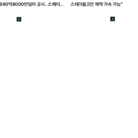
990억8000만달러 공시…스페이스X
스테이블코인 채택 가속 가능”
비중 95% 넘어