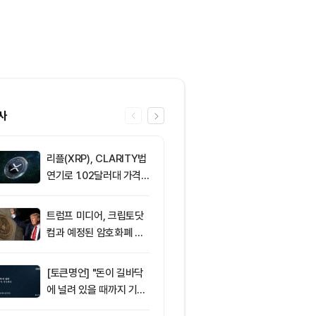
사
리플(XRP), CLARITY법
6
트럼프 미디어
연기로 1.02달러대 가격
(CRO) 딜 접
방어 중
병에 집중
트럼프 미디어, 크립토닷
7
비트마인, 이
컴과 예정된 암호화폐 계
에도 주가 약세
약 철회
[토큰명언] "돈이 길바닥
8
[선물 고수 PI
에 널려 있을 때까지 기다
인 달러마진 계
려라" ㅡ Day 144
p 감소...코