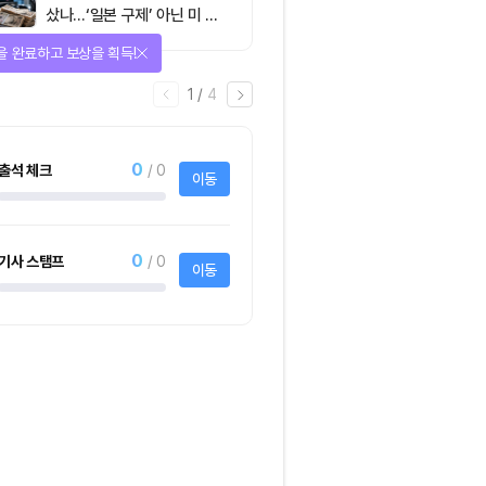
샀나…‘일본 구제’ 아닌 미 국
채·아시아 통화 방어전
을 완료하고 보상을 획득!
1
/
4
0
출석 체크
/ 0
이동
0
기사 스탬프
/ 0
이동