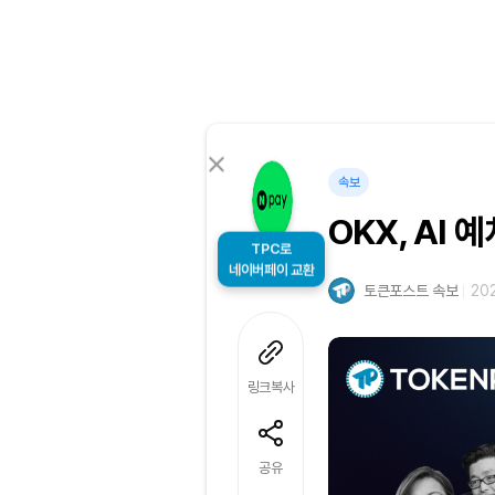
속보
OKX, AI 
TPC로
네이버페이 교환
토큰포스트 속보
202
링크복사
공유