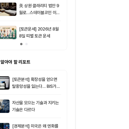
2.05%p 축소
美 상원 클래리티 법안 9
9
서클 7% 급등
월로…스테이블코인 이자
와 Arc 메인넷
가 최대 쟁점
에 투자자 집중
[토큰운세] 2026년 8월
10
솔라나, 무기한
8일 띠별 토큰 운세
제약정 5억 달
며 네트워크 
효과 본격화
 알아야 할 리포트
[토큰분석] 확장성을 얻으면
탈중앙성을 잃는다… BIS가
짚은 블록체인 ‘분열의 경제
학’
자산을 모으는 기술과 지키는
기술은 다르다
[경제분석] 미국은 왜 엔화를