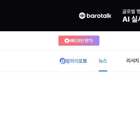
베리코인 받기
뉴스
리서치
알파리포트