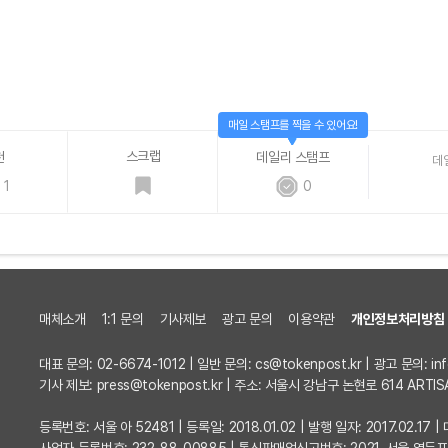
매일 스탬프를 찍을 수 있어요!
스크랩
천
데일리 스탬프
데
1
0
매체소개
1:1 문의
기사제보
광고 문의
이용약관
개인정보처리방침
대표 문의: 02-6674-1012 | 일반 문의:
cs@tokenpost.kr
| 광고 문의:
in
기사 제보:
press@tokenpost.kr
| 주소: 서울시 강남구 논현로 614 ARTIS
등록번호: 서울 아 52481 | 등록일: 2018.01.02 | 발행 일자: 2017.02.1