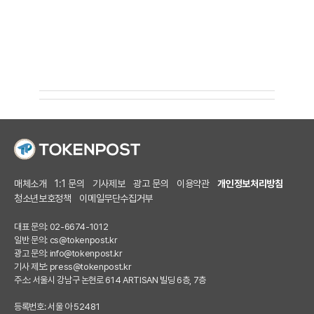
매체소개
1:1 문의
기사제보
광고 문의
이용약관
개인정보처리방침
청소년보호정책
이메일무단수집거부
대표 문의: 02-6674-1012
일반 문의:
cs@tokenpost.kr
광고 문의:
info@tokenpost.kr
기사 제보:
press@tokenpost.kr
주소: 서울시 강남구 논현로 614 ARTISAN 빌딩 6층, 7층
등록번호: 서울 아 52481