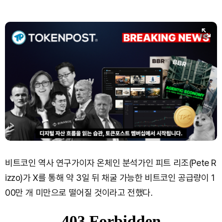
Solana (SOL)
₩
108,742
(+1.10%)
TRON (TRX)
₩
464.1
(+0.32%)
Hyperliquid (HYPE)
₩
77,189
(+0.18%)
Dogecoin (DOGE)
₩
99.40
(-0.77%)
Bitcoin (BTC)
₩
91,762,896
(+0.20%)
비트코인 역사 연구가이자 온체인 분석가인 피트 리조(Pete R
izzo)가 X를 통해 약 3일 뒤 채굴 가능한 비트코인 공급량이 1
00만 개 미만으로 떨어질 것이라고 전했다.