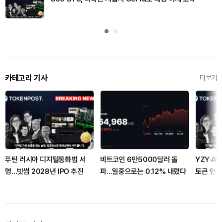
카테고리 기사
더보기
푸틴 러시아 디지털통화법 서
비트코인 6만5000달러 돌
YZY·AV
명…빗썸 2028년 IPO 추진
파…일중으로는 0.12% 내렸다
토큰 언