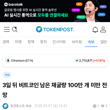
Dogecoin (DOGE)
₩
99.40
(-0.77%)
경제
마켓
정책
정치
인사이트
브리핑
속보
일반
Bitcoin (BTC)
₩
91,762,896
(+0.20%)
Ethereum (ETH)
₩
2,710,871
(+0.18%)
Tether USDt (USDT)
₩
1,407
(-0.01%)
속보
3일 뒤 비트코인 남은 채굴량 100만 개 미만 전
BNB (BNB)
₩
855,478
(+0.48%)
망
USDC (USDC)
₩
1,408
(-0.01%)
토큰포스트 속보
2026.03.07 (토) 14:43
2
1
XRP (XRP)
₩
1,467
(-0.20%)