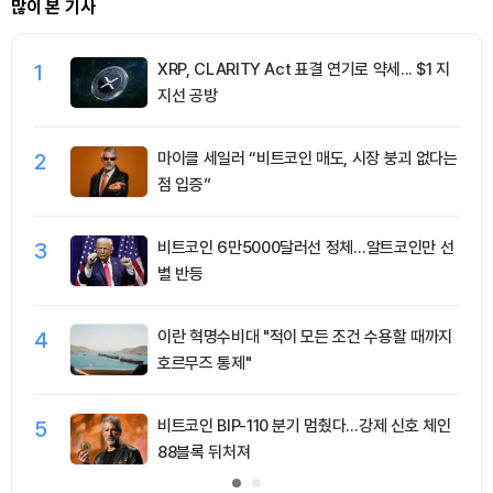
많이 본 기사
1
XRP, CLARITY Act 표결 연기로 약세... $1 지
지선 공방
2
마이클 세일러 “비트코인 매도, 시장 붕괴 없다는
점 입증”
3
비트코인 6만5000달러선 정체…알트코인만 선
별 반등
4
이란 혁명수비대 "적이 모든 조건 수용할 때까지
호르무즈 통제"
5
비트코인 BIP-110 분기 멈췄다…강제 신호 체인
88블록 뒤처져