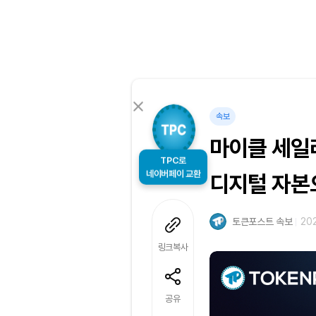
속보
마이클 세일러
TPC로
네이버페이 교환
디지털 자본
토큰포스트 속보
202
링크복사
공유