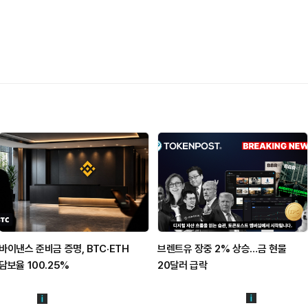
바이낸스 준비금 증명, BTC·ETH
브렌트유 장중 2% 상승…금 현물
담보율 100.25%
20달러 급락