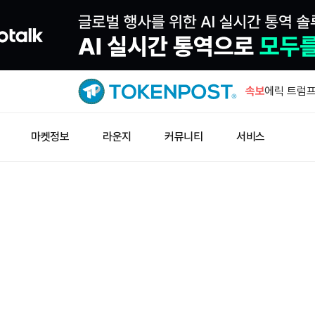
블록체인닷컴
스 취득
속보
에릭 트럼프
판
브렌트유 장
마켓정보
라운지
커뮤니티
서비스
급락
미렌딜, 구
컴퓨팅 계
자셴통신 “
문…기술 작
블록체인닷컴
스 취득
에릭 트럼프
판