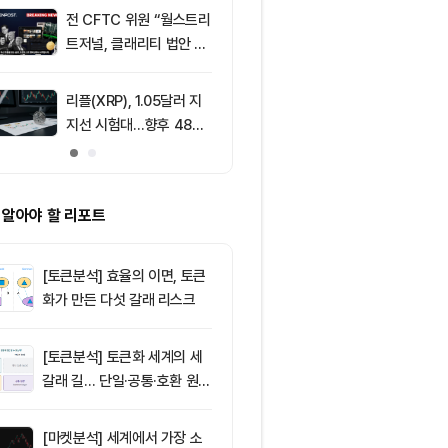
전 CFTC 위원 “월스트리
9
[특징주] 고려
트저널, 클래리티 법안 오
급등, 비철금속
독”
끈다…구리값 
부각
리플(XRP), 1.05달러 지
10
그레이스케일, X
지선 시험대…향후 48시
SOL 비중 올
간이 분기점 될까
줄였다
 알아야 할 리포트
[토큰분석] 효율의 이면, 토큰
화가 만든 다섯 갈래 리스크
[토큰분석] 토큰화 세계의 세
갈래 길… 단일·공통·호환 원장
이 가르는 ‘원자적 결제’의 운
명
[마켓분석] 세계에서 가장 소