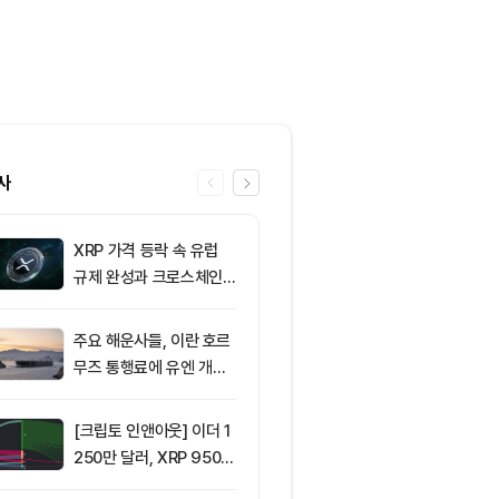
사
XRP 가격 등락 속 유럽
6
8월 6일 퇴근
규제 완성과 크로스체인
— 미국 비트
확장 주목
움 현물 ETF 
달러 순유입, 
주요 해운사들, 이란 호르
7
[오후 시세브리
림 강화
무즈 통행료에 유엔 개입
폐 시장 혼조세
요청
인 64,516달
움 1,897달러
[크립토 인앤아웃] 이더 1
8
리플(XRP), 1
250만 달러, XRP 950만
지선 시험대…1
달러 이탈
복이 분기점