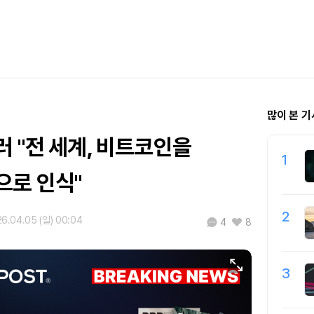
많이 본 기
 "전 세계, 비트코인을
1
으로 인식"
2
6.04.05 (일) 00:04
4
8
3