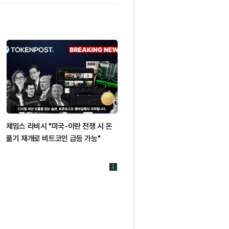
제임스 라비시 "미국-이란 전쟁 시 돈
크립토퀀트 "비트코인 내부 수요
풀기 재개로 비트코인 급등 가능"
위축…개인·고래 매도 지속"