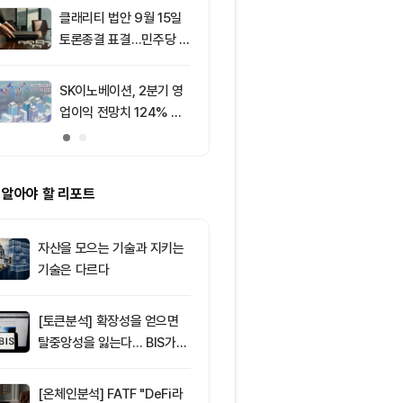
결강도는 CC·B
클래리티 법안 9월 15일
9
[선물 고수 PI
500% ‘쏠림’
토론종결 표결…민주당 7
USDT 담보 계
표 필요
p 급감...XRP
폭 확대
SK이노베이션, 2분기 영
10
XRP, CLARI
업이익 전망치 124% 상
결 연기로 약세..
회… 기업 실적 양호
선 공방
 알아야 할 리포트
자산을 모으는 기술과 지키는
기술은 다르다
[토큰분석] 확장성을 얻으면
탈중앙성을 잃는다… BIS가
짚은 블록체인 ‘분열의 경제
학’
[온체인분석] FATF "DeFi라