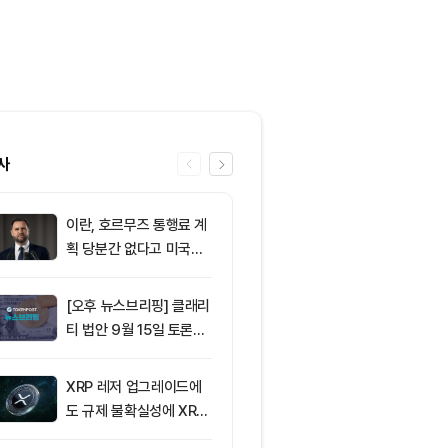
사
이란, 호르무즈 통행료 계
6
솔라나의 최근
획 당분간 없다고 미국에
네트워크 변화,
통보
분석
[오후 뉴스브리핑] 클래리
7
그레이스케일 
티 법안 9월 15일 토론종
법, 올해 통과
결 표결 外
아”
XRP 레저 업그레이드에
8
[코인 TOP 1
도 규제 불확실성에 XRP
모멘텀·오픈렛저
가격 변동
간 상승률 상위