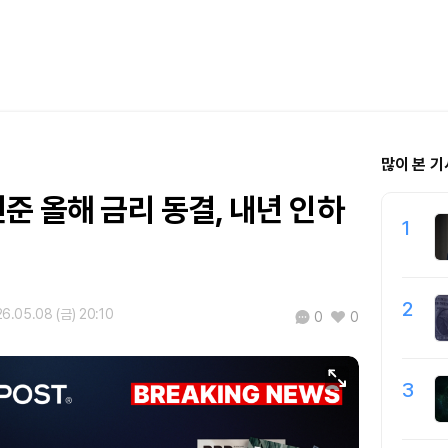
많이 본 기
준 올해 금리 동결, 내년 인하
1
2
6.05.08 (금) 20:10
0
0
3