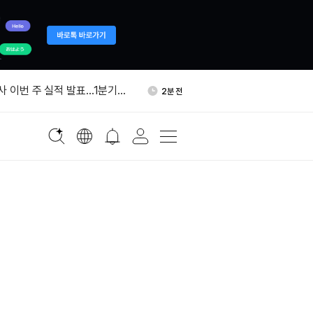
%, 소셜미디어 앱 규제 강화 지
59분 전
사 이번 주 실적 발표…1분기는
2분 전
비대 "적이 모든 조건 수용할
11분 전
무즈 통제"
국 중앙은행, 외환보유액 대
27분 전
입으로 환율 방어
(BABY) 입출금 7일 오후 2
38분 전
 중단
%, 소셜미디어 앱 규제 강화 지
59분 전
사 이번 주 실적 발표…1분기는
2분 전