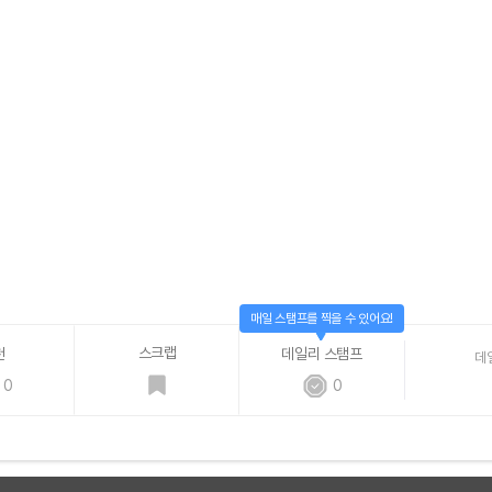
매일 스탬프를 찍을 수 있어요!
스크랩
천
데일리 스탬프
데
0
0