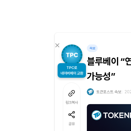
속보
블루베이 “연
TPC로
네이버페이 교환
가능성”
토큰포스트 속보
202
링크복사
공유