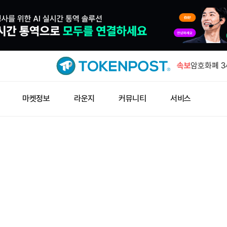
미국인 61
지
속보
암호화폐 3
모두 적자
이란 혁명수
마켓정보
라운지
커뮤니티
서비스
때까지 호르
아시아 신흥
신 달러 유
빗썸, 바빌론
시부터 일시
미국인 61
지
암호화폐 3
모두 적자