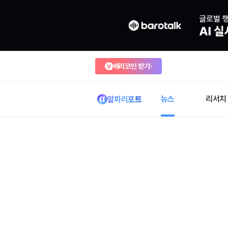
베리코인 받기
뉴스
리서치
알파리포트