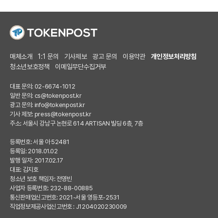
매체소개
1:1 문의
기사제보
광고 문의
이용약관
개인정보처리방침
청소년보호정책
이메일무단수집거부
대표 문의: 02-6674-1012
일반 문의:
cs@tokenpost.kr
광고 문의:
info@tokenpost.kr
기사 제보:
press@tokenpost.kr
주소: 서울시 강남구 논현로 614 ARTISAN 빌딩 6층, 7층
등록번호: 서울 아 52481
등록일: 2018.01.02
발행 일자: 2017.02.17
대표: 김지호
청소년 보호 책임자: 전영빈
사업자 등록번호: 232-88-00885
통신판매업신고번호: 2021-서울 영등포-2531
직업정보제공사업신고번호 : J1204020230009