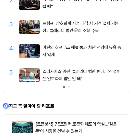
2
킬 때"
3
트럼프, 암호화폐 사업 매각 시 거액 절세 가능
성...클래리티 법안 윤리 조항 주목
4
이란의 호르무즈 해협 통과 차단 전망에 뉴욕 증
시 약세
5
엘리자베스 워런, 클래리티 법안 반대…"산업이
쓴 암호화폐 법안 안 돼"
지금 꼭 알아야 할 리포트
[토큰분석] 7.5조달러 토큰화 레포의 역설…‘같은
돈’이 시장을 건널 수 있는가