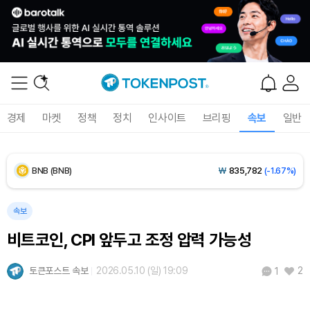
Dogecoin (DOGE)
₩
98.34
(-1.42%)
Bitcoin (BTC)
₩
91,433,354
(-1.15%)
Ethereum (ETH)
₩
2,701,106
(-1.07%)
경제
마켓
정책
정치
인사이트
브리핑
속보
일반
Tether USDt (USDT)
₩
1,424
(0.00%)
BNB (BNB)
₩
835,782
(-1.67%)
USDC (USDC)
₩
1,425
(-0.02%)
속보
비트코인, CPI 앞두고 조정 압력 가능성
XRP (XRP)
₩
1,451
(-3.12%)
토큰포스트 속보
2026.05.10 (일) 19:09
2
1
Solana (SOL)
₩
103,509
(-2.09%)
TRON (TRX)
₩
466.6
(+0.42%)