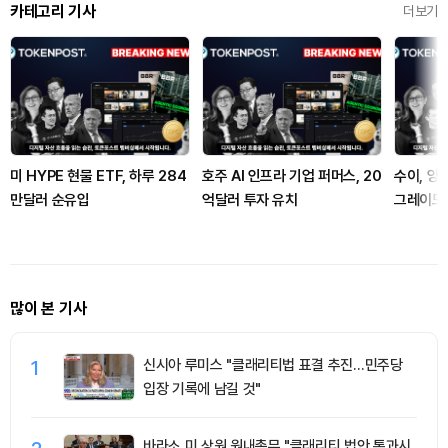
카테고리 기사
더보기
미 HYPE 현물 ETF, 하루 284
호주 AI 인프라 기업 퍼머스, 20
수이, 양
만달러 순유입
억달러 투자 유치
그레이드
많이 본 기사
1
신시아 루미스 "클래리티법 표결 추진…민주당
입장 기록에 남길 것"
바라소 미 상원 원내총무 "클래리티 법안 통과시