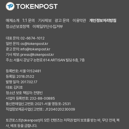
매체소개
1:1 문의
기사제보
광고 문의
이용약관
개인정보처리방침
청소년보호정책
이메일무단수집거부
대표 문의: 02-6674-1012
일반 문의:
cs@tokenpost.kr
광고 문의:
info@tokenpost.kr
기사 제보:
press@tokenpost.kr
주소: 서울시 강남구 논현로 614 ARTISAN 빌딩 6층, 7층
등록번호: 서울 아 52481
등록일: 2018.01.02
발행 일자: 2017.02.17
대표: 김지호
청소년 보호 책임자: 전영빈
사업자 등록번호: 232-88-00885
통신판매업신고번호: 2021-서울 영등포-2531
직업정보제공사업신고번호 : J1204020230009
토큰포스트(tokenpost)의 모든 컨텐츠는 저작권 법의 보호를 받는 바, 무단 전재, 복
사, 배포 등을 금합니다.