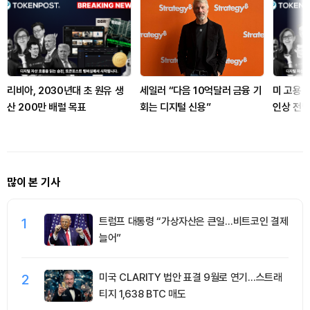
리비아, 2030년대 초 원유 생
세일러 “다음 10억달러 금융 기
미 고용 
산 200만 배럴 목표
회는 디지털 신용”
인상 전망
많이 본 기사
1
트럼프 대통령 “가상자산은 큰일…비트코인 결제
늘어”
2
미국 CLARITY 법안 표결 9월로 연기…스트래
티지 1,638 BTC 매도