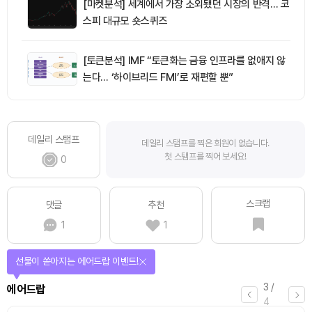
[마켓분석] 세계에서 가장 소외됐던 시장의 반격… 코
스피 대규모 숏스퀴즈
[토큰분석] IMF “토큰화는 금융 인프라를 없애지 않
는다… ‘하이브리드 FMI’로 재편할 뿐”
데일리 스탬프
데일리 스탬프를 찍은 회원이 없습니다.
첫 스탬프를 찍어 보세요!
0
스크랩
댓글
추천
1
1
선물이 쏟아지는 에어드랍 이벤트!
3
/
에어드랍
4