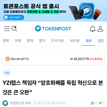
Solana (SOL)
₩
105,135
(+1.32%)
TRON (TRX)
₩
466.1
(+0.09%)
Hyperliquid (HYPE)
₩
77,463
(-2.70%)
경제
마켓
정책
정치
인사이트
브리핑
속보
일반
Dogecoin (DOGE)
₩
99.32
(+1.18%)
Bitcoin (BTC)
₩
92,537,775
(+0.84%)
속보
YZi랩스 책임자 “암호화폐를 독립 혁신으로 본
것은 큰 오판”
토큰포스트 속보
2026.05.14 (목) 00:43
1
1