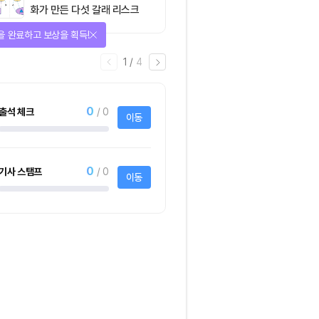
화가 만든 다섯 갈래 리스크
을 완료하고 보상을 획득!
1
/
4
0
출석 체크
/ 0
이동
0
기사 스탬프
/ 0
이동