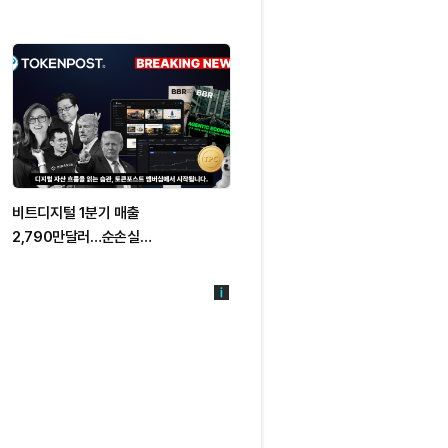
비트디지털 1분기 매출
비탈릭 부테린, 0x프라이버시풀스로
2,790만달러…순손실
50.25 ETH 이체
1억4,670만달러