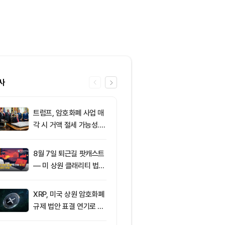
사
트럼프, 암호화폐 사업 매
6
클래리티 법안,
각 시 거액 절세 가능성...
앞두고 분기점
클래리티 법안 윤리 조항
불투명
주목
8월 7일 퇴근길 팟캐스트
7
엘리자베스 워
— 미 상원 클래리티 법안
티 법안 반대…
표결 추진…비트코인 ET
암호화폐 법안 
F 3일 연속 유입
XRP, 미국 상원 암호화폐
8
[특징주] 금호
규제 법안 표결 연기로 급
락장서 외국인
락
속…장중 매수 