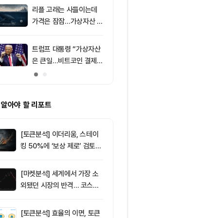
포착
리플 고래는 사들이는데
9
친암호화폐 진영
가격은 잠잠…가상자산 바
당 경선서 뜻밖
닥 신호 주목
래리티 법안 변
트럼프 대통령 “가상자산
10
리플(XRP), $
은 큰일…비트코인 결제
방…미 정책 불
늘어”
ETF 자금 유
 알아야 할 리포트
[토큰분석] 이더리움, 스테이
킹 50%에 ‘보상 제로’ 검토…
통화정책 개편인가 탈중앙화
역행인가
[마켓분석] 세계에서 가장 소
외됐던 시장의 반격… 코스피
대규모 숏스퀴즈
[토큰분석] 효율의 이면, 토큰