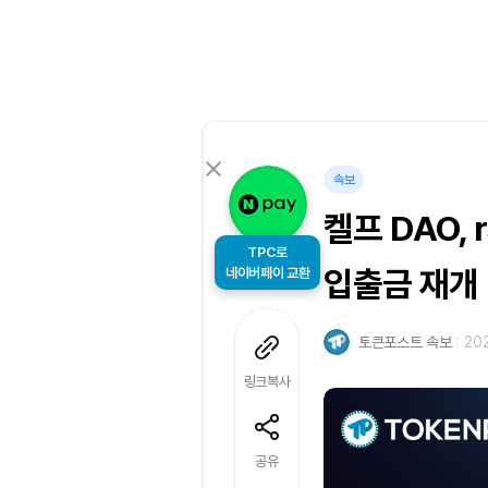
속보
켈프 DAO,
TPC로
네이버페이 교환
입출금 재개
토큰포스트 속보
202
링크복사
공유