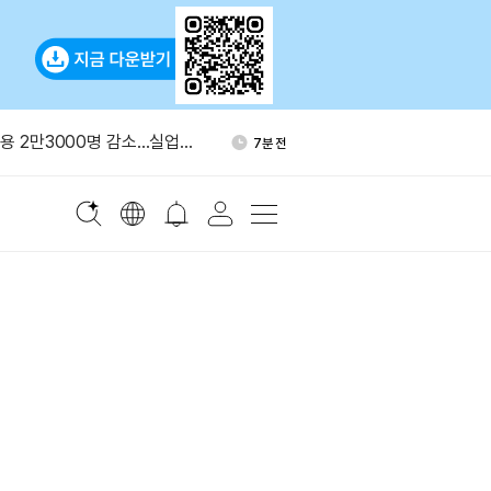
수요 90% 수입 의존
40분 전
고용 2만3000명 감소…실업률
7분 전
월 관리 해시레이트 20 EH/s
17분 전
근 1개월 ETF 수익률 1위
21분 전
ITY 법안 표결 9월로 연기…
23분 전
,638 BTC 매도
수요 90% 수입 의존
40분 전
고용 2만3000명 감소…실업률
7분 전