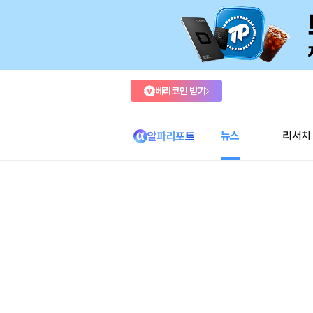
베리코인 받기
뉴스
리서치
알파리포트