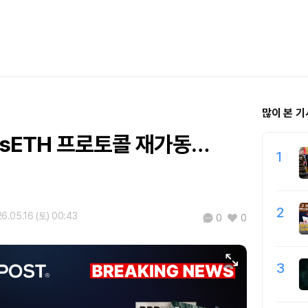
많이 본 기
 rsETH 프로토콜 재가동…
1
2
6.05.16 (토) 00:43
0
0
3