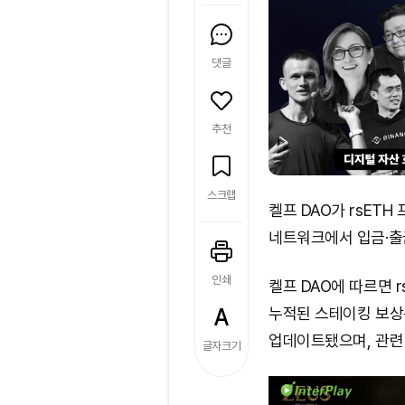
댓글
추천
스크랩
켈프 DAO가 rsET
네트워크에서 입금·출금
인쇄
켈프 DAO에 따르면 
누적된 스테이킹 보상은
업데이트됐으며, 관련 
글자크기