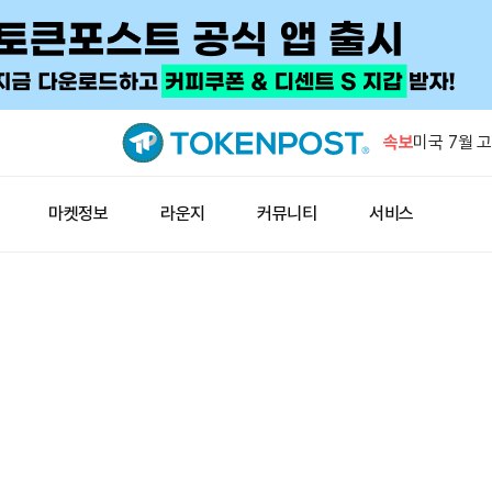
인도, 원유 
속보
미국 7월 
4.1%
비트푸푸, 8
마켓정보
라운지
커뮤니티
서비스
회복 전망
BWET, 최
미국 CLAR
스트래티지 1
인도, 원유 
미국 7월 
4.1%