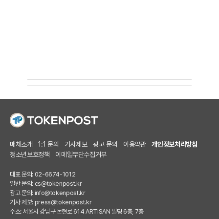
매체소개
1:1 문의
기사제보
광고 문의
이용약관
개인정보처리방침
청소년보호정책
이메일무단수집거부
대표 문의: 02-6674-1012
일반 문의:
cs@tokenpost.kr
광고 문의:
info@tokenpost.kr
기사 제보:
press@tokenpost.kr
주소: 서울시 강남구 논현로 614 ARTISAN 빌딩 6층, 7층