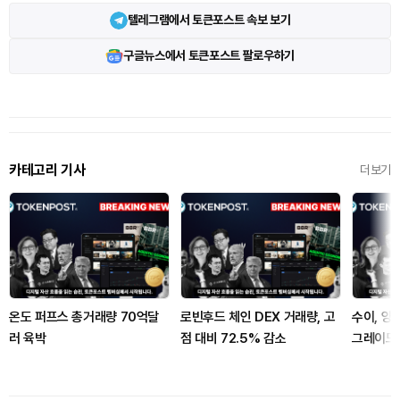
텔레그램에서 토큰포스트 속보 보기
구글뉴스에서 토큰포스트 팔로우하기
카테고리 기사
더보기
온도 퍼프스 총거래량 70억달
로빈후드 체인 DEX 거래량, 고
수이, 양
러 육박
점 대비 72.5% 감소
그레이드