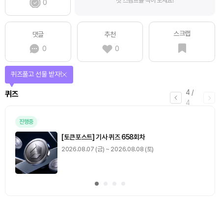
첫 스탬프를 찍어 보세요!
0
스크랩
댓글
추천
0
0
퀴즈풀고 선물 받자!
4
/
퀴즈
4
진행중
[토큰포스트] 기사 퀴즈 658회차
2026.08.07 (금) ~ 2026.08.08 (토)