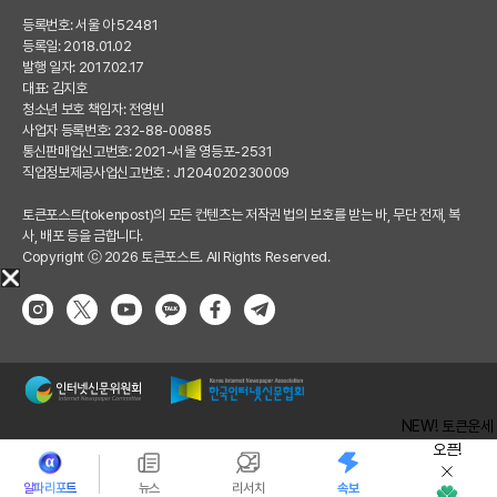
등록번호: 서울 아 52481
등록일: 2018.01.02
발행 일자: 2017.02.17
대표: 김지호
청소년 보호 책임자: 전영빈
사업자 등록번호: 232-88-00885
통신판매업신고번호: 2021-서울 영등포-2531
직업정보제공사업신고번호 : J1204020230009
토큰포스트(tokenpost)의 모든 컨텐츠는 저작권 법의 보호를 받는 바, 무단 전재, 복
사, 배포 등을 금합니다.
Copyright ⓒ 2026 토큰포스트. All Rights Reserved.
NEW! 토큰운세
오픈!
알파리포트
뉴스
리서치
속보