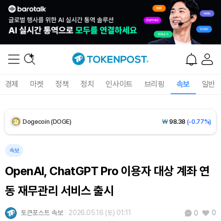
XRP (XRP)
₩
1,454
(-2.13%)
Solana (SOL)
₩
103,422
(-1.17%)
TRON (TRX)
₩
466.8
(+0.19%)
경제
마켓
정책
정치
인사이트
브리핑
속보
일반
Hyperliquid (HYPE)
₩
79,183
(-1.24%)
Dogecoin (DOGE)
₩
98.38
(-0.77%)
Bitcoin (BTC)
₩
91,578,160
(-0.49%)
속보
OpenAI, ChatGPT Pro 이용자 대상 계좌 연
동 재무관리 서비스 출시
토큰포스트 속보
2026.05.16 (토) 01:11
0
0