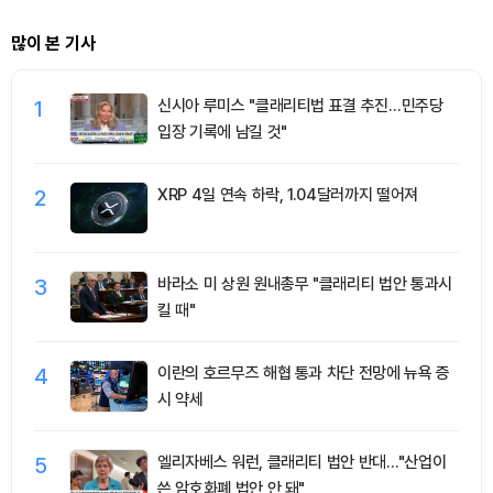
많이 본 기사
1
신시아 루미스 "클래리티법 표결 추진…민주당
입장 기록에 남길 것"
2
XRP 4일 연속 하락, 1.04달러까지 떨어져
3
바라소 미 상원 원내총무 "클래리티 법안 통과시
킬 때"
4
이란의 호르무즈 해협 통과 차단 전망에 뉴욕 증
시 약세
5
엘리자베스 워런, 클래리티 법안 반대…"산업이
쓴 암호화폐 법안 안 돼"