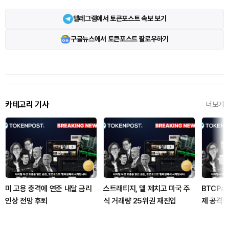
텔레그램에서 토큰포스트 속보 보기
구글뉴스에서 토큰포스트 팔로우하기
카테고리 기사
더보기
미 고용 충격에 연준 내달 금리
스트래티지, 델 제치고 미국 주
BTCPa
인상 전망 후퇴
식 거래량 25위권 재진입
제 공격
권고