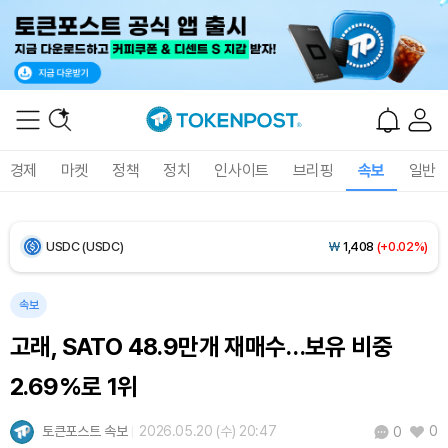
Bitcoin (BTC)
₩
91,293,315
(+1.01%)
Ethereum (ETH)
₩
2,694,160
(+0.64%)
Tether USDt (USDT)
₩
1,407
(+0.04%)
경제
마켓
정책
정치
인사이트
브리핑
속보
일반
BNB (BNB)
₩
831,909
(-0.19%)
USDC (USDC)
₩
1,408
(+0.02%)
XRP (XRP)
₩
1,441
(-1.04%)
속보
고래, SATO 48.9만개 재매수…보유 비중
Solana (SOL)
₩
103,646
(+1.38%)
2.69%로 1위
TRON (TRX)
₩
461.3
(+0.28%)
토큰포스트 속보
2026.05.20 (수) 20:47
0
0
Hyperliquid (HYPE)
₩
76,042
(-3.14%)