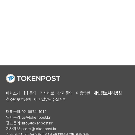
매체소개
1:1 문의
기사제보
광고 문의
이용약관
개인정보처리방침
청소년보호정책
이메일무단수집거부
대표 문의: 02-6674-1012
일반 문의:
cs@tokenpost.kr
광고 문의:
info@tokenpost.kr
기사 제보:
press@tokenpost.kr
주소: 서울시 강남구 논현로 614 ARTISAN 빌딩 6층, 7층