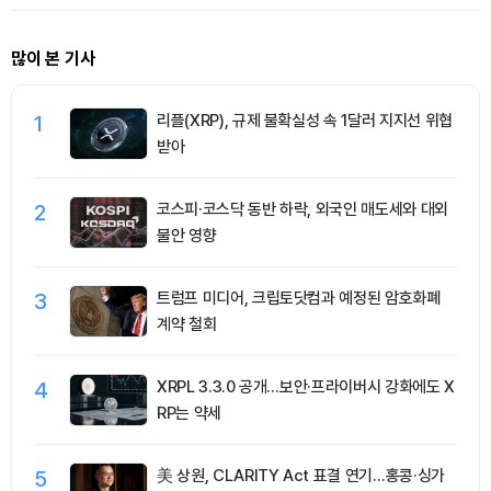
많이 본 기사
1
리플(XRP), 규제 불확실성 속 1달러 지지선 위협
받아
2
코스피·코스닥 동반 하락, 외국인 매도세와 대외
불안 영향
3
트럼프 미디어, 크립토닷컴과 예정된 암호화폐
계약 철회
4
XRPL 3.3.0 공개…보안·프라이버시 강화에도 X
RP는 약세
5
美 상원, CLARITY Act 표결 연기…홍콩·싱가