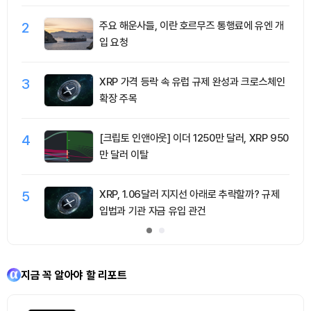
청산 2.35억달러
2
주요 해운사들, 이란 호르무즈 통행료에 유엔 개
입 요청
3
XRP 가격 등락 속 유럽 규제 완성과 크로스체인
확장 주목
4
[크립토 인앤아웃] 이더 1250만 달러, XRP 950
만 달러 이탈
5
XRP, 1.06달러 지지선 아래로 추락할까? 규제
입법과 기관 자금 유입 관건
지금 꼭 알아야 할 리포트