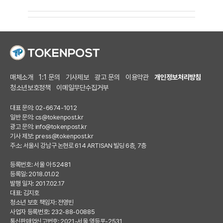
매체소개
1:1 문의
기사제보
광고 문의
이용약관
개인정보처리방침
청소년보호정책
이메일무단수집거부
대표 문의: 02-6674-1012
일반 문의:
cs@tokenpost.kr
광고 문의:
info@tokenpost.kr
기사 제보:
press@tokenpost.kr
주소: 서울시 강남구 논현로 614 ARTISAN 빌딩 6층, 7층
등록번호: 서울 아 52481
등록일: 2018.01.02
발행 일자: 2017.02.17
대표: 김지호
청소년 보호 책임자: 전영빈
사업자 등록번호: 232-88-00885
통신판매업신고번호: 2021-서울 영등포-2531