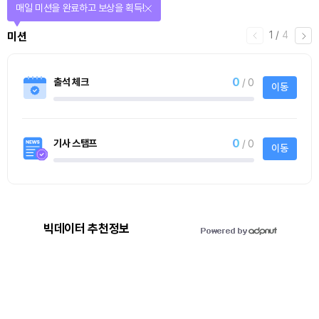
매일 미션을 완료하고 보상을 획득!
1
/
4
미션
0
출석 체크
/ 0
이동
0
기사 스탬프
/ 0
이동
빅데이터 추천정보