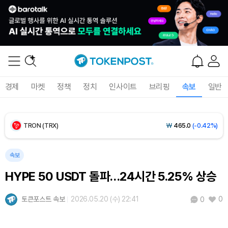
BNB (BNB)
₩
843,031
(-0.84%)
USDC (USDC)
₩
1,422
(-0.01%)
XRP (XRP)
₩
1,488
(-1.56%)
경제
마켓
정책
정치
인사이트
브리핑
속보
일반
Solana (SOL)
₩
104,133
(-0.92%)
TRON (TRX)
₩
465.0
(-0.42%)
Hyperliquid (HYPE)
₩
78,636
(-3.14%)
속보
HYPE 50 USDT 돌파…24시간 5.25% 상승
Dogecoin (DOGE)
₩
98.08
(-1.31%)
토큰포스트 속보
2026.05.20 (수) 22:41
0
0
Bitcoin (BTC)
₩
91,599,735
(+0.31%)