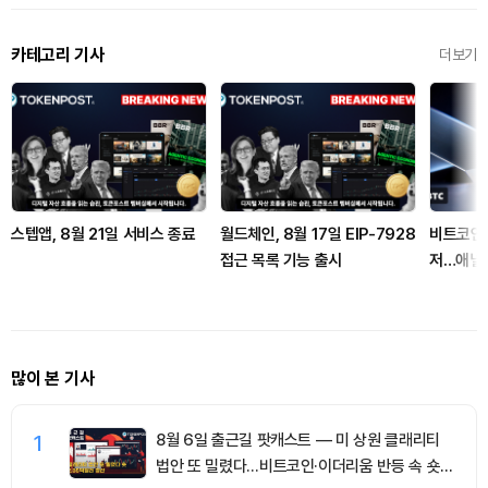
카테고리 기사
더보기
스텝앱, 8월 21일 서비스 종료
월드체인, 8월 17일 EIP-7928
비트코인 
접근 목록 기능 출시
저…애널리
많이 본 기사
1
8월 6일 출근길 팟캐스트 — 미 상원 클래리티
법안 또 밀렸다…비트코인·이더리움 반등 속 숏