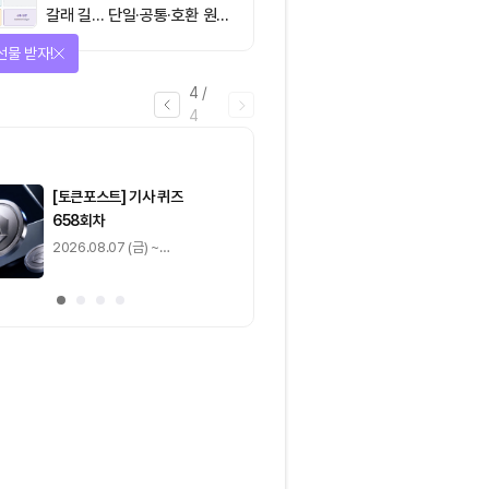
갈래 길… 단일·공통·호환 원장
이 가르는 ‘원자적 결제’의 운
선물 받자!
명
4
/
4
마감
[토큰포스트] 기사 퀴즈
[토큰포스트] 기사 
658회차
657회차
2026.08.07 (금) ~
2026.08.06 (목) ~
2026.08.08 (토)
2026.08.07 (금)