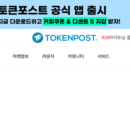
IMF '자
수요 키울 
속보
라이트닝 결
즉시 업데이
해시키 계좌
마켓정보
라운지
커뮤니티
서비스
10일 시행
아즈텍 공격
누적 500
지니어스 스
공식 데이터
IMF '자
수요 키울 
라이트닝 결
즉시 업데이