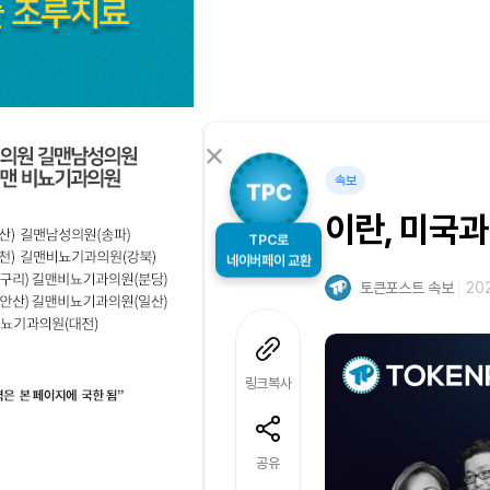
속보
이란, 미국과
TPC로
네이버페이 교환
토큰포스트 속보
202
링크복사
공유