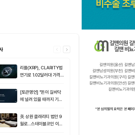
사
리플(XRP), CLARITY법
6
비트마인, 이
연기로 1.02달러대 가격
에도 주가 약세
방어 중
[토큰명언] "돈이 길바닥
7
[선물 고수 PI
에 널려 있을 때까지 기다
인 달러마진 계
려라" ㅡ Day 144
p 감소...코
2.05%p 축소
美 상원 클래리티 법안 9
8
서클 7% 급등
월로…스테이블코인 이자
와 Arc 메인넷
가 최대 쟁점
에 투자자 집중