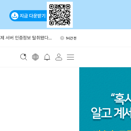
국통화 코인, 달러 스테이블코인
1시간 전
가능성'
제 서버 인증정보 탈취됐다…
1시간 전
트 권고
에 0.05% 보험료…승리증권
1시간 전
자, ETH 300개 추가 믹싱…
1시간 전
개로 늘었다
포츠, 폴리마켓·칼시 양쪽에
1시간 전
 공급
국통화 코인, 달러 스테이블코인
1시간 전
가능성'
제 서버 인증정보 탈취됐다…
1시간 전
트 권고