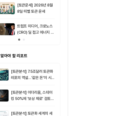
[토큰운세] 2026년 8월
9
솔라나, 무기한
8일 띠별 토큰 운세
제약정 5억 달
며 네트워크 
효과 본격화
트럼프 미디어, 크로노스
10
IREN, AI 인
(CRO) 딜 접고 에너지 합
격화로 주가 8
병에 집중
 알아야 할 리포트
[토큰분석] 7.5조달러 토큰화
레포의 역설…‘같은 돈’이 시장
을 건널 수 있는가
[토큰분석] 이더리움, 스테이
킹 50%에 ‘보상 제로’ 검토…
통화정책 개편인가 탈중앙화
역행인가
[토큰분석] 토큰화 세계의 세