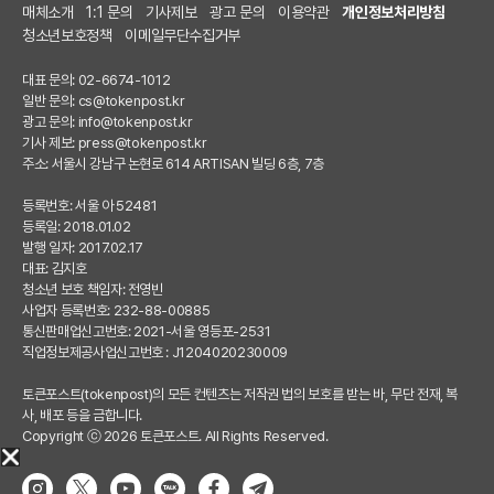
매체소개
1:1 문의
기사제보
광고 문의
이용약관
개인정보처리방침
청소년보호정책
이메일무단수집거부
대표 문의: 02-6674-1012
일반 문의:
cs@tokenpost.kr
광고 문의:
info@tokenpost.kr
기사 제보:
press@tokenpost.kr
주소: 서울시 강남구 논현로 614 ARTISAN 빌딩 6층, 7층
등록번호: 서울 아 52481
등록일: 2018.01.02
발행 일자: 2017.02.17
대표: 김지호
청소년 보호 책임자: 전영빈
사업자 등록번호: 232-88-00885
통신판매업신고번호: 2021-서울 영등포-2531
직업정보제공사업신고번호 : J1204020230009
토큰포스트(tokenpost)의 모든 컨텐츠는 저작권 법의 보호를 받는 바, 무단 전재, 복
사, 배포 등을 금합니다.
Copyright ⓒ 2026 토큰포스트. All Rights Reserved.