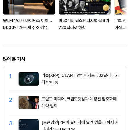
WLFI 1억 개 바이낸스 이체…
미국은행, 웨스턴디지털 목표가
무브 언어
5000만 개는 새 주소 경유
720달러로 하향
이직…오
많이 본 기사
1
리플(XRP), CLARITY법 연기로 1.02달러대 가
격 방어 중
2
트럼프 미디어, 크립토닷컴과 예정된 암호화폐
계약 철회
3
[토큰명언] "돈이 길바닥에 널려 있을 때까지 기
다려라" ㅡ Day 144