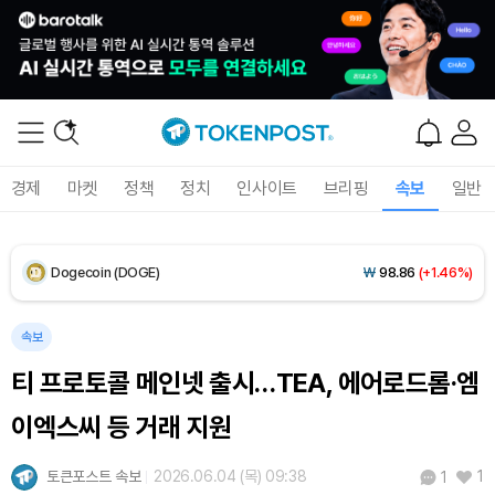
XRP (XRP)
₩
1,456
(+0.65%)
Solana (SOL)
₩
105,115
(+2.37%)
TRON (TRX)
₩
460.6
(+0.19%)
경제
마켓
정책
정치
인사이트
브리핑
속보
일반
Hyperliquid (HYPE)
₩
76,534
(-2.31%)
Dogecoin (DOGE)
₩
98.86
(+1.46%)
Bitcoin (BTC)
₩
91,404,520
(+0.91%)
속보
티 프로토콜 메인넷 출시…TEA, 에어로드롬·엠
이엑스씨 등 거래 지원
토큰포스트 속보
2026.06.04 (목) 09:38
1
1