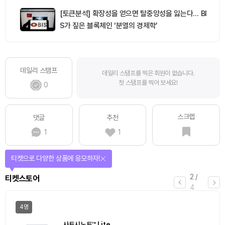
[토큰분석] 확장성을 얻으면 탈중앙성을 잃는다… BI
S가 짚은 블록체인 ‘분열의 경제학’
데일리 스탬프
데일리 스탬프를 찍은 회원이 없습니다.
첫 스탬프를 찍어 보세요!
0
스크랩
댓글
추천
1
1
선물이 쏟아지는 에어드랍 이벤트!
3
/
에어드랍
4
일반
마감
[Episode 12] IXO™2024 참여하고, 2억원 상당 에어