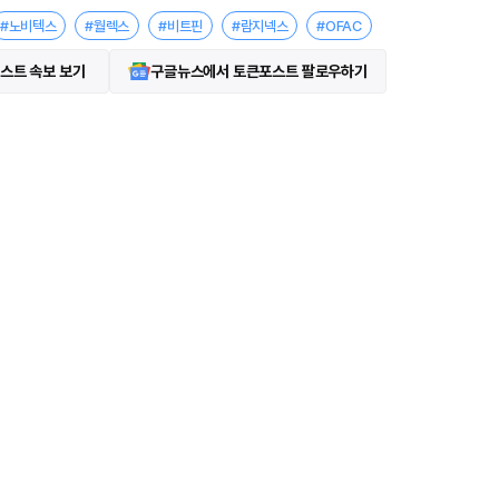
#노비텍스
#월렉스
#비트핀
#람지넥스
#OFAC
스트 속보 보기
구글뉴스에서 토큰포스트 팔로우하기