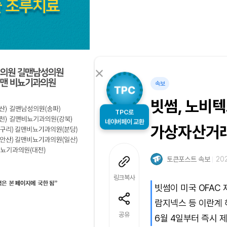
속보
빗썸, 노비텍
TPC로
네이버페이 교환
가상자산거래
토큰포스트 속보
202
링크복사
빗썸이 미국 OFAC
람지넥스 등 이란계 
공유
6월 4일부터 즉시 