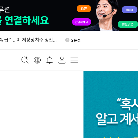
 영국서 미국 주식 주5일 24시
5분 전
작했다
% 급락…미 저장장치주 장전
2분 전
렸다
 비트코인 담보로 1800만 달
2분 전
에 재융자했다
, 우선 수수료로 600만 달러
5분 전
소각했다
로빈후드 체인에 토큰 런치패드
5분 전
 영국서 미국 주식 주5일 24시
5분 전
작했다
% 급락…미 저장장치주 장전
2분 전
렸다