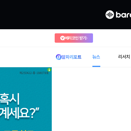
베리코인 받기
뉴스
리서치
알파리포트