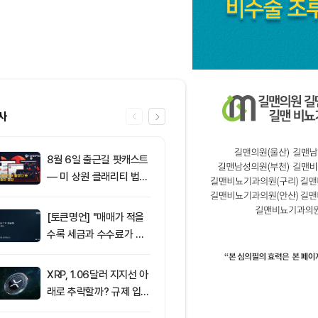
사
8월 6일 출근길 팟캐스트
6
[토큰운세] 20
— 미 상원 클래리티 법안
6일 띠별 토큰
또 밀렸다…비트코인·이더
리움 반등 속 숏 청산 2.3
[토큰명언] "매매가 적을
7
ETF스토어 대표
5억달러
수록 세금과 수수료가 적
TY 법안 논의
다" ㅡ Day 142
교육 필요성 드
XRP, 1.06달러 지지선 아
8
리플(XRP), 1
래로 추락할까? 규제 입법
지선 시험대…
과 기관 자금 유입 관건
간이 분기점 