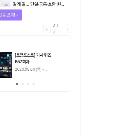
갈래 길… 단일·공통·호환 원장
이 가르는 ‘원자적 결제’의 운
을 완료하고 보상을 획득!
명
1
/
4
0
출석 체크
/ 0
이동
0
기사 스탬프
/ 0
이동