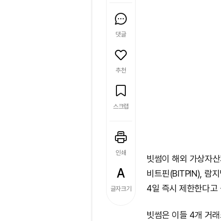
댓글
추천
스크랩
인쇄
빗썸이 해외 가상자산거래
비트핀(BITPIN), 
4일 즉시 제한한다고
글자크기
빗썸은 이들 4개 거래