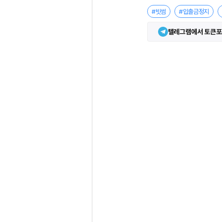
#빗썸
#입출금정지
텔레그램에서 토큰포