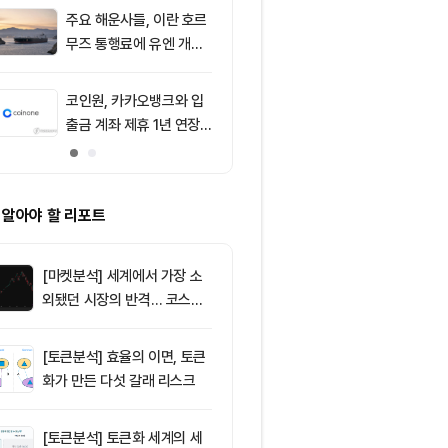
주요 해운사들, 이란 호르
9
[오후 시세브리
무즈 통행료에 유엔 개입
폐 시장 혼조세
요청
인 64,516달
움 1,897달러
코인원, 카카오뱅크와 입
10
SK그룹, 1조 
출금 계좌 제휴 1년 연장
달러 AI 투자
가능성
시장 재편 예고
 알아야 할 리포트
[마켓분석] 세계에서 가장 소
외됐던 시장의 반격… 코스피
대규모 숏스퀴즈
[토큰분석] 효율의 이면, 토큰
화가 만든 다섯 갈래 리스크
[토큰분석] 토큰화 세계의 세