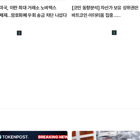
미국, 이란 최대 거래소 노비텍스
[코인 동향분석] 자산가 보유 상위권은
제재…암호화폐 우회 송금 차단 나섰다
비트코인·이더리움 집중…
FLOCK·SYRUP 등 RSI 한 자릿수
‘과매도’ 구간