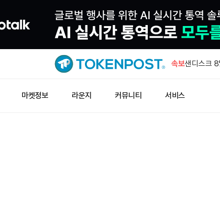
코인베이스,
간 거래 시
속보
샌디스크 8
일제히 내
파워컴퓨트,
마켓정보
라운지
커뮤니티
서비스
러 연 2%
하이퍼리퀴드
어치 토큰 
유니스왑, 
'풀스' 출시
코인베이스,
간 거래 시
샌디스크 8
일제히 내