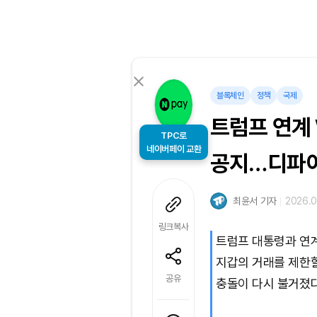
블록체인
정책
국제
트럼프 연계 
TPC로
공지…디파이
네이버페이 교환
최윤서 기자
2026.0
링크복사
트럼프 대통령과 연계
지갑의 거래를 제한할
공유
충돌이 다시 불거졌다