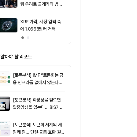
행 우려로 클래리티 법안
6,500선 돌파
반대
주도
XRP 가격, 시장 압박 속
10
샌디스크 장 초
에 1.0668달러 거래
하락, 엔비디아 
승
 알아야 할 리포트
[토큰분석] IMF “토큰화는 금
융 인프라를 없애지 않는다…
‘하이브리드 FMI’로 재편할
뿐”
[토큰분석] 확장성을 얻으면
탈중앙성을 잃는다… BIS가
짚은 블록체인 ‘분열의 경제
학’
[토큰분석] 토큰화 세계의 세
갈래 길… 단일·공통·호환 원장