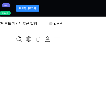
만 USDC, 에이브서 익명 고래
30분 전
이동
로빈후드 체인서 토큰 발행 플
12분 전
임자 니키타 비어 사임…고문 전
14분 전
드, 정식 출시 전 거래액 1억
16분 전
러
나서 5억 USDC 발행…올해
22분 전
5억개
만 USDC, 에이브서 익명 고래
30분 전
이동
로빈후드 체인서 토큰 발행 플
12분 전