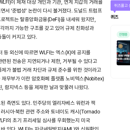
FI)이 제재 대상 개인과 기관, 연계 지갑의 거래를
퀴즈풀고 
면서 ‘준법성’ 논란이 다시 불거졌다. 도널드 트럼프
퀴즈
로젝트는 탈중앙화금융(DeFi)을 내세워 왔지만,
소각까지 가능한 구조를 갖고 있어 규제 친화성과
진행중
충돌이 커지고 있다.
 등 외신에 따르면 WLFI는 엑스(X)에 공지를
관련된 전송은 지연되거나 제한, 거부될 수 있다고
통제가 불법 거래 차단과 규제 준수를 위한 것이라고
 재무부가 이란 암호화폐 플랫폼 노비텍스(Nobitex)
핀, 람지넥스 등을 제재한 날과 맞물려 나왔다.
고된 측면도 있다. 민주당의 엘리자베스 워런과 잭
러시아·북한 관련 주소와 토네이도 캐시(Tornado
 WLFI의 초기 프리세일 심사를 우회했는지 미국
바 있다. WLFI는 자금세탁방지(AML)와 신원확인