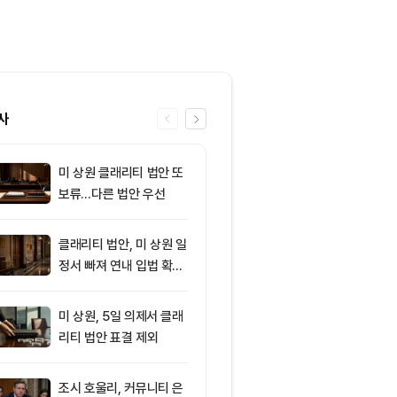
사
미 상원 클래리티 법안 또
6
[자정 뉴스브리
보류…다른 법안 우선
이란, 호르무즈
합의 근접 外
클래리티 법안, 미 상원 일
7
AI로 쏠린 자
정서 빠져 연내 입법 확률
인, 증시 랠리
16%
뚜렷
미 상원, 5일 의제서 클래
8
[토큰명언] "
리티 법안 표결 제외
수록 세금과 
다" ㅡ Day 1
조시 호울리, 커뮤니티 은
9
코스피, 외국