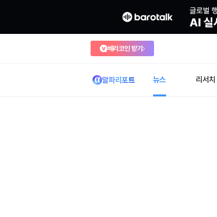
베리코인 받기
뉴스
리서치
알파리포트