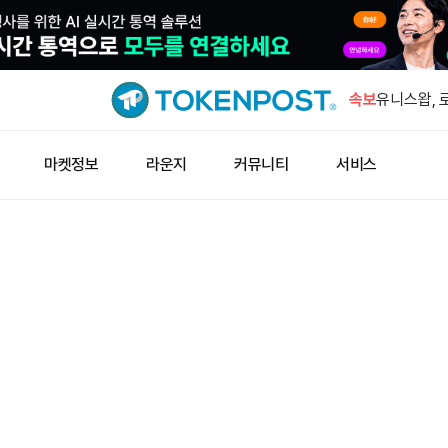
1억6800
지갑으로 
속보
유니스왑, 
랫폼 출시
X 제품 책
마켓정보
라운지
커뮤니티
서비스
환
풀스닷트레이
5000만달
서클, 솔라
누적 760.
1억6800
지갑으로 
유니스왑, 
랫폼 출시