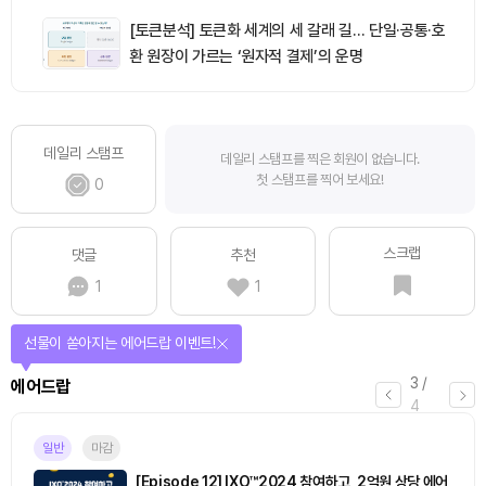
[토큰분석] 토큰화 세계의 세 갈래 길… 단일·공통·호
환 원장이 가르는 ‘원자적 결제’의 운명
데일리 스탬프
데일리 스탬프를 찍은 회원이 없습니다.
첫 스탬프를 찍어 보세요!
0
스크랩
댓글
추천
1
1
선물이 쏟아지는 에어드랍 이벤트!
3
/
에어드랍
4
일반
마감
[Episode 12] IXO™2024 참여하고, 2억원 상당 에어