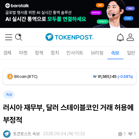
경제
마켓
정책
정치
인사이트
브리핑
속보
일반
Bitcoin (BTC)
₩
91,585,145
(-0.58%)
Ethereum (ETH)
₩
2,710,125
(-0.41%)
속보
러시아 재무부, 달러 스테이블코인 거래 허용에
Tether USDt (USDT)
₩
1,424
(+0.01%)
부정적
BNB (BNB)
₩
843,712
(-0.67%)
토큰포스트 속보
2026.06.04 (목) 10:32
1
1
USDC (USDC)
₩
1,425
(-0.02%)