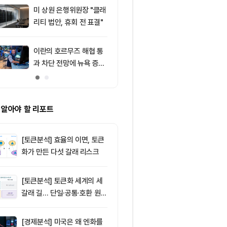
드, 고래 매수
미 상원 은행위원장 "클래
9
비트코인 따라
리티 법안, 휴회 전 표결"
립토 주식…카
치, 코인베이스
처는 ‘규모·유
이란의 호르무즈 해협 통
10
창펑자오 “태국
과 차단 전망에 뉴욕 증시
·가상자산 양
약세
0%”
 알아야 할 리포트
[토큰분석] 효율의 이면, 토큰
화가 만든 다섯 갈래 리스크
[토큰분석] 토큰화 세계의 세
갈래 길… 단일·공통·호환 원장
이 가르는 ‘원자적 결제’의 운
명
[경제분석] 미국은 왜 엔화를