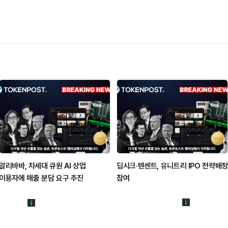
알리바바, 차세대 큐원 AI 상업
딥시크·텐센트, 유니트리 IPO 전략배정
이용자에 매출 분담 요구 추진
참여