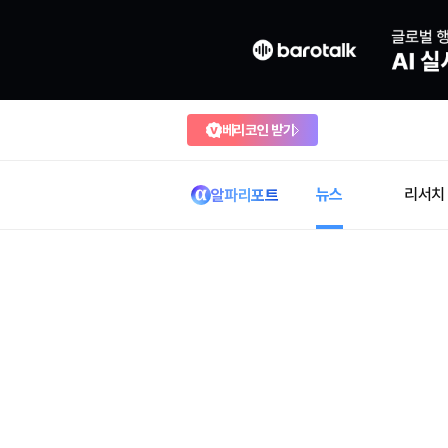
베리코인 받기
뉴스
리서치
알파리포트