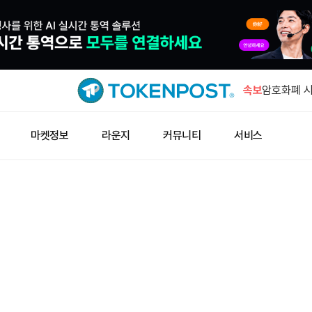
딥시크·텐센
참여
속보
암호화폐 시
0.50% 상
알리바바, 
마켓정보
라운지
커뮤니티
서비스
매출 분담 
데리비트, 
BTC·ETH
두바이듀티프
립토닷컴페
딥시크·텐센
참여
암호화폐 시
0.50% 상