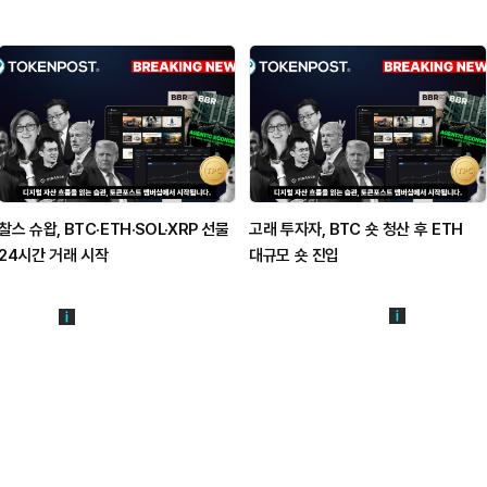
찰스 슈왑, BTC·ETH·SOL·XRP 선물
고래 투자자, BTC 숏 청산 후 ETH
24시간 거래 시작
대규모 숏 진입