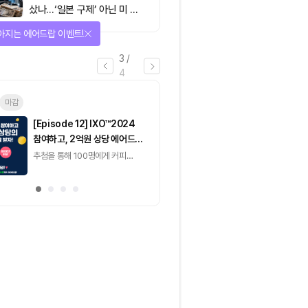
샀나…‘일본 구제’ 아닌 미 국
채·아시아 통화 방어전
아지는 에어드랍 이벤트!
3
/
4
마감
이더리움(ETH)
일반
마감
[Episode 12] IXO™2024
[Episode 11] 
참여하고, 2억원 상당 에어드랍
(CoinEasy) 에
받자!
추첨을 통해 100명에게 커피
추첨을 통해 50명에게
기프티콘 에어드랍
USDT 지급