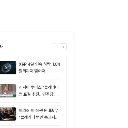
사
XRP 4일 연속 하락, 1.04
6
‘관세’ 한마디
달러까지 떨어져
6만2000달
피드, 5억달러
의 공포 경고
신시아 루미스 "클래리티
7
엘리자베스 워
법 표결 추진…민주당 입
티 법안 반대…
장 기록에 남길 것"
암호화폐 법안 
바라소 미 상원 원내총무
8
“규제도 금리
"클래리티 법안 통과시킬
데”…비트코인, 
때"
0달러선 지켰