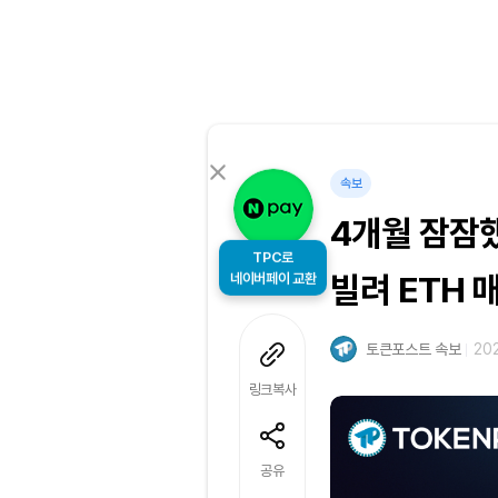
속보
4개월 잠잠했
TPC로
네이버페이 교환
빌려 ETH 
토큰포스트 속보
202
링크복사
공유