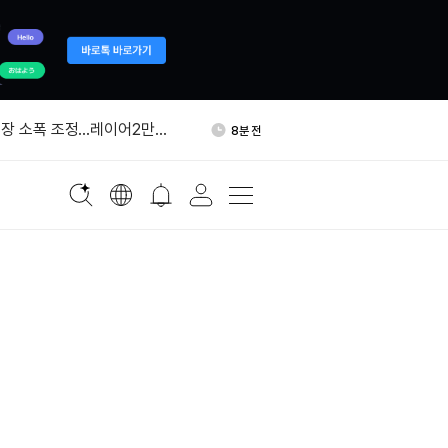
트, 유니트리 IPO 전략배정
28분 전
장 소폭 조정…레이어2만
8분 전
승
차세대 큐원 AI 상업 이용자에
18분 전
요구 추진
오늘 23억2500만달러 규모
20분 전
 옵션 만기
리, 공항·온라인 매장에 크
22분 전
이 도입
트, 유니트리 IPO 전략배정
28분 전
장 소폭 조정…레이어2만
8분 전
승