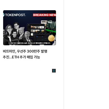
비트마인, 우선주 300만주 발행
이더리움 1,800달러 하회…하루
추진…ETH 추가 매입 가능
2.08% 하락