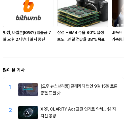
빗썸, 바빌론(BABY) 입출금 7
삼성 HBM4 수율 80% 달성
JP모건 
일 오후 2시부터 일시 중단
보도…연말 점유율 38% 목표
기축통화 
많이 본 기사
1
[오후 뉴스브리핑] 클래리티 법안 9월 15일 토론
종결 표결 外
2
XRP, CLARITY Act 표결 연기로 약세... $1 지
지선 공방