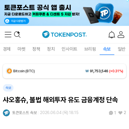
Solana (SOL)
₩
107,793
(+1.49%)
TRON (TRX)
₩
464.2
(+0.32%)
Hyperliquid (HYPE)
₩
76,696
(+0.21%)
경제
마켓
정책
정치
인사이트
브리핑
속보
일반
Dogecoin (DOGE)
₩
98.94
(-0.30%)
Bitcoin (BTC)
₩
91,753,546
(+0.31%)
속보
샤오홍슈, 불법 해외투자 유도 금융계정 단속
토큰포스트 속보
2026.06.04 (목) 18:15
2
1