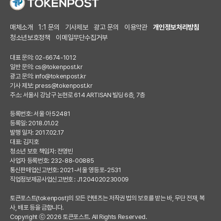
매체소개
1:1 문의
기사제보
광고 문의
이용약관
개인정보처리방침
청소년보호정책
이메일무단수집거부
대표 문의: 02-6674-1012
일반 문의:
cs@tokenpost.kr
광고 문의:
info@tokenpost.kr
기사 제보:
press@tokenpost.kr
주소: 서울시 강남구 논현로 614 ARTISAN 빌딩 6층, 7층
등록번호: 서울 아 52481
등록일: 2018.01.02
발행 일자: 2017.02.17
대표: 김지호
청소년 보호 책임자: 전영빈
사업자 등록번호: 232-88-00885
통신판매업신고번호: 2021-서울 영등포-2531
직업정보제공사업신고번호 : J1204020230009
토큰포스트(tokenpost)의 모든 컨텐츠는 저작권 법의 보호를 받는 바, 무단 전재, 복
사, 배포 등을 금합니다.
Copyright ⓒ 2026 토큰포스트. All Rights Reserved.