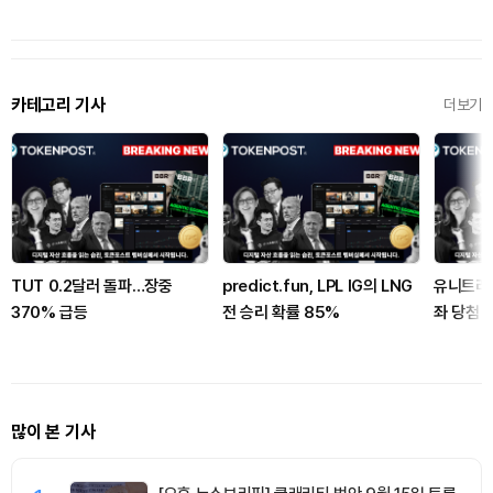
카테고리 기사
더보기
TUT 0.2달러 돌파…장중
predict.fun, LPL IG의 LNG
유니트리,
370% 급등
전 승리 확률 85%
좌 당첨 
많이 본 기사