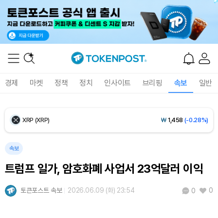
Ethereum (ETH)
₩
2,697,621
(-0.22%)
Tether USDt (USDT)
₩
1,407
(-0.02%)
BNB (BNB)
₩
849,389
(+1.30%)
경제
마켓
정책
정치
인사이트
브리핑
속보
일반
USDC (USDC)
₩
1,408
(-0.01%)
XRP (XRP)
₩
1,458
(-0.28%)
Solana (SOL)
₩
107,654
(+1.27%)
속보
트럼프 일가, 암호화폐 사업서 23억달러 이익
TRON (TRX)
₩
464.1
(+0.28%)
토큰포스트 속보
2026.06.09 (화) 23:54
0
0
Hyperliquid (HYPE)
₩
76,395
(-0.36%)
Dogecoin (DOGE)
₩
98.73
(-0.41%)