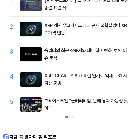
1
[오후 뉴스브리핑] 클래리티 법안 9월 15일 토론
종결 표결 外
2
XRP 레저 업그레이드에도 규제 불확실성에 XR
P 가격 변동
3
솔라나의 최근 상승세와 네트워크 변화, 보안 이
슈 분석
4
XRP, CLARITY Act 표결 연기로 약세... $1 지
지선 공방
5
그레이스케일 “클래리티법, 올해 통과 가능성 낮
아”
지금 꼭 알아야 할 리포트