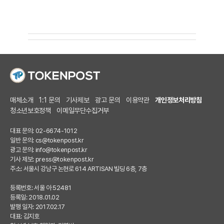
매체소개
1:1 문의
기사제보
광고 문의
이용약관
개인정보처리방침
청소년보호정책
이메일무단수집거부
대표 문의: 02-6674-1012
일반 문의:
cs@tokenpost.kr
광고 문의:
info@tokenpost.kr
기사 제보:
press@tokenpost.kr
주소: 서울시 강남구 논현로 614 ARTISAN 빌딩 6층, 7층
등록번호: 서울 아 52481
등록일: 2018.01.02
발행 일자: 2017.02.17
대표: 김지호