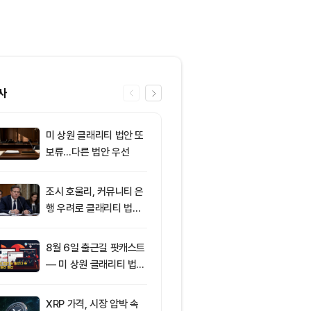
사
미 상원 클래리티 법안 또
6
XRP, 1.06
보류…다른 법안 우선
래로 추락할까?
과 기관 자금 
조시 호울리, 커뮤니티 은
7
미 기술업계 감
행 우려로 클래리티 법안
산…크립토 기
반대
정·폐업 잇따라
8월 6일 출근길 팟캐스트
8
코인원, 카카
— 미 상원 클래리티 법안
출금 계좌 제휴
또 밀렸다…비트코인·이더
가능성
리움 반등 속 숏 청산 2.3
XRP 가격, 시장 압박 속
9
암호화폐 시장,