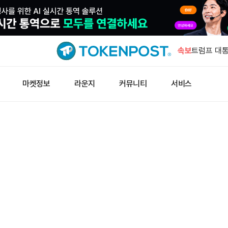
아서 헤이즈
매수
속보
트럼프 대통
례 통화한 
코인베이스 
마켓정보
라운지
커뮤니티
서비스
매도
바이낸스, 
검
VIC 24시
승
아서 헤이즈
매수
트럼프 대통
례 통화한 