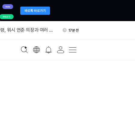
, ENA 98만5000달러 추가
57분 전
령, 워시 연준 의장과 여러 차
17분 전
것으로 알려져
이사, 506만달러 규모 주식
33분 전
8일 미국 주식 거래 서비스 점
35분 전
간 22% 급락…MMT 14% 상
53분 전
, ENA 98만5000달러 추가
57분 전
령, 워시 연준 의장과 여러 차
17분 전
것으로 알려져