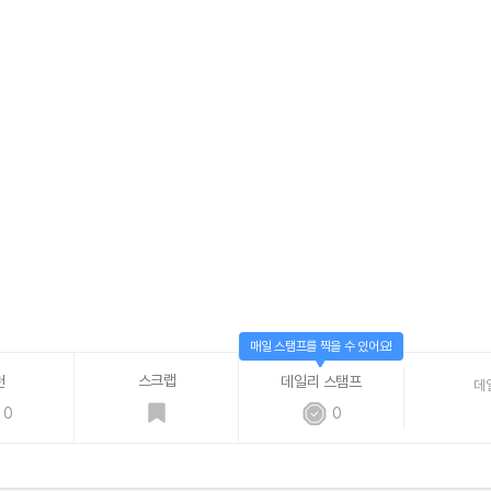
매일 스탬프를 찍을 수 있어요!
스크랩
천
데일리 스탬프
데
0
0