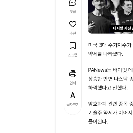
댓글
추천
미국 3대 주가지수가
약세를 나타냈다.
스크랩
PANews는 바이빗 
상승한 반면 나스닥 종합
인쇄
하락했다고 전했다.
암호화폐 관련 종목 중 
글자크기
기술주 약세가 이어지
풀이된다.