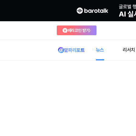
베리코인 받기
뉴스
리서치
알파리포트