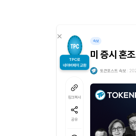
속보
미 증시 혼조
TPC로
네이버페이 교환
토큰포스트 속보
202
링크복사
공유