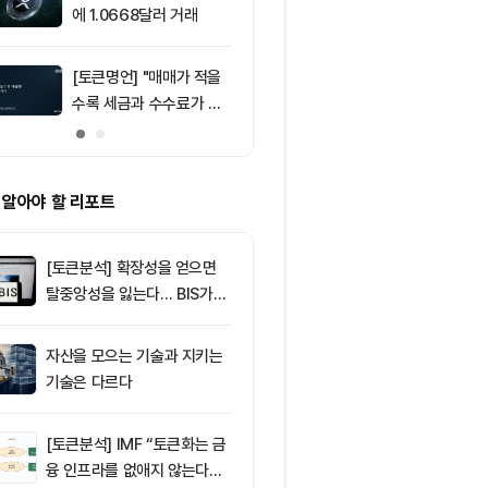
5억달러
에 1.0668달러 거래
동안 레버리지 
억 3500만 
[토큰명언] "매매가 적을
10
ETF스토어 대표
수록 세금과 수수료가 적
TY 법안 논의
다" ㅡ Day 142
교육 필요성 드
 알아야 할 리포트
[토큰분석] 확장성을 얻으면
탈중앙성을 잃는다… BIS가
짚은 블록체인 ‘분열의 경제
학’
자산을 모으는 기술과 지키는
기술은 다르다
[토큰분석] IMF “토큰화는 금
융 인프라를 없애지 않는다…