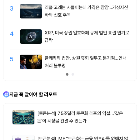
3
리플 고래는 사들이는데 가격은 잠잠…가상자산
바닥 신호 주목
4
XRP, 미국 상원 암호화폐 규제 법안 표결 연기로
급락
5
클래리티 법안, 상원 휴회 앞두고 분기점…연내
처리 불투명
지금 꼭 알아야 할 리포트
[토큰분석] 7.5조달러 토큰화 레포의 역설…‘같은
돈’이 시장을 건널 수 있는가
[토큰분석] IMF “토큰화는 금융 인프라를 없애지 않