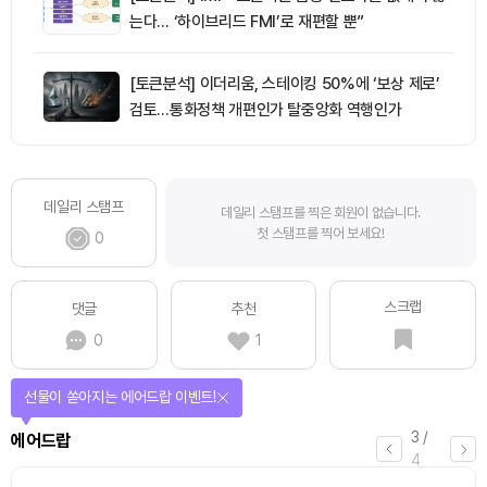
는다… ‘하이브리드 FMI’로 재편할 뿐”
[토큰분석] 이더리움, 스테이킹 50%에 ‘보상 제로’
검토…통화정책 개편인가 탈중앙화 역행인가
데일리 스탬프
데일리 스탬프를 찍은 회원이 없습니다.
첫 스탬프를 찍어 보세요!
0
스크랩
댓글
추천
0
1
선물이 쏟아지는 에어드랍 이벤트!
3
/
에어드랍
4