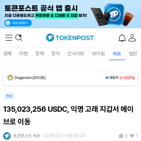
XRP (XRP)
₩
1,475
(-0.72%)
Solana (SOL)
₩
104,872
(+0.59%)
TRON (TRX)
₩
465.6
(-0.14%)
경제
마켓
정책
정치
인사이트
브리핑
속보
일반
Hyperliquid (HYPE)
₩
80,690
(+1.96%)
Dogecoin (DOGE)
₩
99.11
(+1.03%)
Bitcoin (BTC)
₩
92,335,422
(+0.37%)
속보
135,023,256 USDC, 익명 고래 지갑서 에이
브로 이동
토큰포스트 속보
2026.06.11 (목) 09:34
1
0