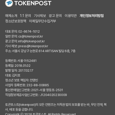
매체소개
1:1 문의
기사제보
광고 문의
이용약관
개인정보처리방침
청소년보호정책
이메일무단수집거부
대표 문의: 02-6674-1012
일반 문의:
cs@tokenpost.kr
광고 문의:
info@tokenpost.kr
기사 제보:
press@tokenpost.kr
주소: 서울시 강남구 논현로 614 ARTISAN 빌딩 6층, 7층
등록번호: 서울 아 52481
등록일: 2018.01.02
발행 일자: 2017.02.17
대표: 김지호
청소년 보호 책임자: 전영빈
사업자 등록번호: 232-88-00885
통신판매업신고번호: 2021-서울 영등포-2531
직업정보제공사업신고번호 : J1204020230009
토큰포스트(tokenpost)의 모든 컨텐츠는 저작권 법의 보호를 받는 바, 무단 전재, 복
사, 배포 등을 금합니다.
Copyright ⓒ 2026 토큰포스트. All Rights Reserved.