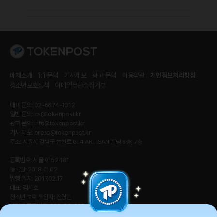
매체소개
1:1 문의
기사제보
광고 문의
이용약관
개인정보처리방침
청소년보호정책
이메일무단수집거부
대표 문의: 02-6674-1012
일반 문의:
cs@tokenpost.kr
광고 문의:
info@tokenpost.kr
기사 제보:
press@tokenpost.kr
주소: 서울시 강남구 논현로 614 ARTISAN 빌딩 6층, 7층
등록번호: 서울 아 52481
등록일: 2018.01.02
발행 일자: 2017.02.17
대표: 김지호
청소년 보호 책임자: 전영빈
사업자 등록번호: 232-88-00885
통신판매업신고번호: 2021-서울 영등포-2531