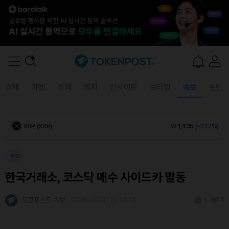
Ethereum (ETH)
₩
2,642,288
(-2.39%)
Tether USDt (USDT)
₩
1,408
(-0.03%)
BNB (BNB)
₩
845,563
(-1.34%)
경제
마켓
정책
정치
인사이트
브리핑
속보
일반
USDC (USDC)
₩
1,409
(-0.01%)
XRP (XRP)
₩
1,435
(-2.12%)
Solana (SOL)
₩
106,926
(-1.62%)
속보
한국거래소, 코스닥 매수 사이드카 발동
TRON (TRX)
₩
466.0
(+0.32%)
토큰포스트 속보
2026.06.11 (목) 14:14
1
1
Hyperliquid (HYPE)
₩
77,796
(+1.13%)
Dogecoin (DOGE)
₩
98.26
(-0.96%)