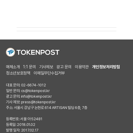
매체소개
1:1 문의
기사제보
광고 문의
이용약관
개인정보처리방침
청소년보호정책
이메일무단수집거부
대표 문의: 02-6674-1012
일반 문의:
cs@tokenpost.kr
광고 문의:
info@tokenpost.kr
기사 제보:
press@tokenpost.kr
주소: 서울시 강남구 논현로 614 ARTISAN 빌딩 6층, 7층
등록번호: 서울 아 52481
등록일: 2018.01.02
발행 일자: 2017.02.17