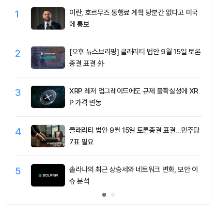
1
이란, 호르무즈 통행료 계획 당분간 없다고 미국
에 통보
2
[오후 뉴스브리핑] 클래리티 법안 9월 15일 토론
종결 표결 外
3
XRP 레저 업그레이드에도 규제 불확실성에 XR
P 가격 변동
4
클래리티 법안 9월 15일 토론종결 표결…민주당
7표 필요
5
솔라나의 최근 상승세와 네트워크 변화, 보안 이
슈 분석