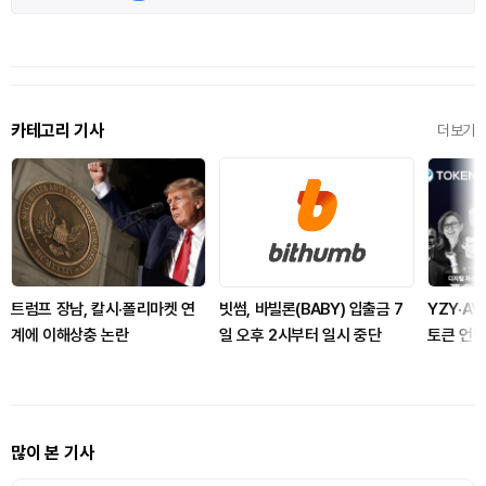
카테고리 기사
더보기
트럼프 장남, 칼시·폴리마켓 연
빗썸, 바빌론(BABY) 입출금 7
YZY·AV
계에 이해상충 논란
일 오후 2시부터 일시 중단
토큰 언
많이 본 기사