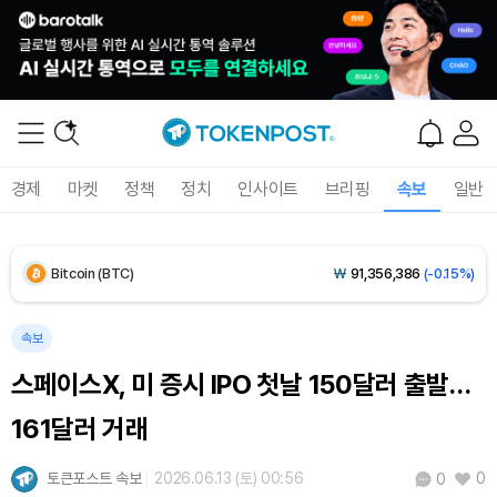
Solana (SOL)
₩
107,654
(+1.27%)
TRON (TRX)
₩
464.1
(+0.28%)
Hyperliquid (HYPE)
₩
76,395
(-0.36%)
경제
마켓
정책
정치
인사이트
브리핑
속보
일반
Dogecoin (DOGE)
₩
98.73
(-0.41%)
Bitcoin (BTC)
₩
91,356,386
(-0.15%)
속보
스페이스X, 미 증시 IPO 첫날 150달러 출발…
161달러 거래
토큰포스트 속보
2026.06.13 (토) 00:56
0
0