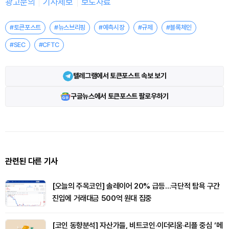
광고문의
기사제보
보도자료
#토큰포스트
#뉴스브리핑
#예측시장
#규제
#블록체인
#SEC
#CFTC
텔레그램에서 토큰포스트 속보 보기
구글뉴스에서 토큰포스트 팔로우하기
관련된 다른 기사
[오늘의 주목코인] 솔레이어 20% 급등…극단적 탐욕 구간
진입에 거래대금 500억 원대 집중
[코인 동향분석] 자산가들, 비트코인·이더리움·리플 중심 ‘메