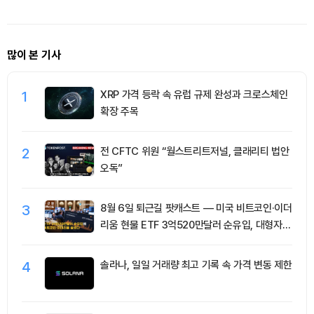
청산 2.
많이 본 기사
1
XRP 가격 등락 속 유럽 규제 완성과 크로스체인
확장 주목
2
전 CFTC 위원 “월스트리트저널, 클래리티 법안
오독”
3
8월 6일 퇴근길 팟캐스트 — 미국 비트코인·이더
리움 현물 ETF 3억520만달러 순유입, 대형자산
쏠림 강화
4
솔라나, 일일 거래량 최고 기록 속 가격 변동 제한