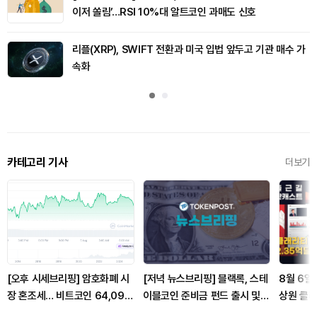
이저 쏠림’…RSI 10%대 알트코인 과매도 신호
리플(XRP), SWIFT 전환과 미국 입법 앞두고 기관 매수 가
속화
카테고리 기사
더보기
[오후 시세브리핑] 암호화폐 시
[저녁 뉴스브리핑] 블랙록, 스테
8월 6일
장 혼조세… 비트코인 64,090
이블코인 준비금 펀드 출시 및
상원 클래
달러, 이더리움 1,869달러
온체인 국채 운영 시작 外
비트코인·