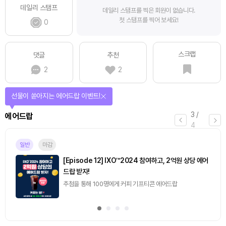
데일리 스탬프
데일리 스탬프를 찍은 회원이 없습니다.
첫 스탬프를 찍어 보세요!
0
스크랩
댓글
추천
2
2
퀴즈풀고 선물 받자!
4
/
퀴즈
4
진행중
[토큰포스트] 기사 퀴즈 657회차
2026.08.06 (목) ~ 2026.08.07 (금)