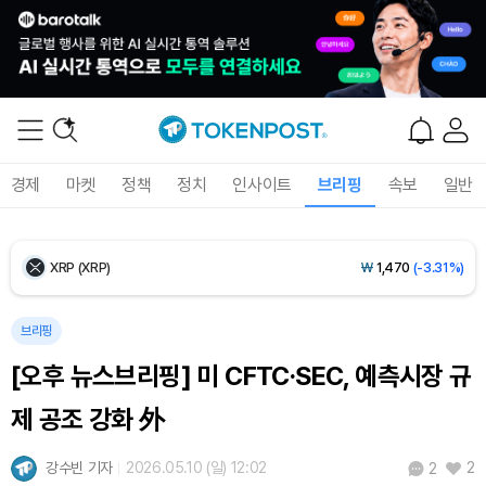
Ethereum (ETH)
₩
2,711,499
(-0.55%)
Tether USDt (USDT)
₩
1,421
(-0.01%)
BNB (BNB)
₩
839,972
(-1.57%)
경제
마켓
정책
정치
인사이트
브리핑
속보
일반
USDC (USDC)
₩
1,422
(-0.02%)
XRP (XRP)
₩
1,470
(-3.31%)
Solana (SOL)
₩
103,358
(-2.39%)
브리핑
[오후 뉴스브리핑] 미 CFTC·SEC, 예측시장 규
TRON (TRX)
₩
464.7
(-0.33%)
제 공조 강화 外
Hyperliquid (HYPE)
₩
80,017
(-1.96%)
강수빈 기자
2026.05.10 (일) 12:02
2
2
Dogecoin (DOGE)
₩
97.74
(-2.11%)