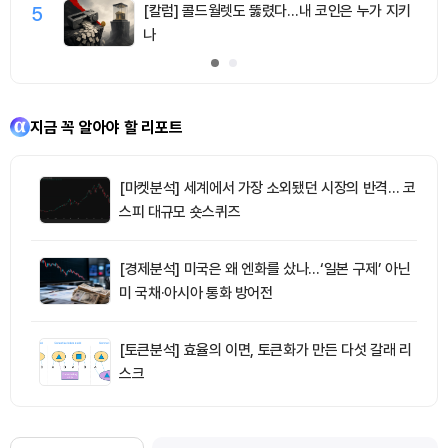
5
[칼럼] 콜드월렛도 뚫렸다…내 코인은 누가 지키
나
지금 꼭 알아야 할 리포트
[마켓분석] 세계에서 가장 소외됐던 시장의 반격… 코
스피 대규모 숏스퀴즈
[경제분석] 미국은 왜 엔화를 샀나…‘일본 구제’ 아닌
미 국채·아시아 통화 방어전
[토큰분석] 효율의 이면, 토큰화가 만든 다섯 갈래 리
스크