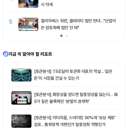
시 약세
5
엘리자베스 워런, 클래리티 법안 반대…"산업이
쓴 암호화폐 법안 안 돼"
지금 꼭 알아야 할 리포트
[토큰분석] 7.5조달러 토큰화 레포의 역설…‘같은
돈’이 시장을 건널 수 있는가
[토큰분석] 확장성을 얻으면 탈중앙성을 잃는다… BI
S가 짚은 블록체인 ‘분열의 경제학’
[토큰분석] 이더리움, 스테이킹 50%에 ‘보상 제로’
검토…통화정책 개편인가 탈중앙화 역행인가