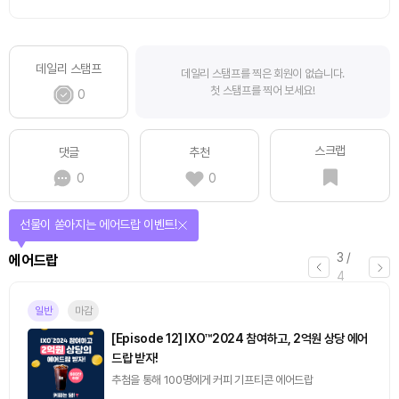
데일리 스탬프
데일리 스탬프를 찍은 회원이 없습니다.
첫 스탬프를 찍어 보세요!
0
스크랩
댓글
추천
0
0
선물이 쏟아지는 에어드랍 이벤트!
3
/
에어드랍
4
일반
마감
[Episode 12] IXO™2024 참여하고, 2억원 상당 에어
드랍 받자!
추첨을 통해 100명에게 커피 기프티콘 에어드랍