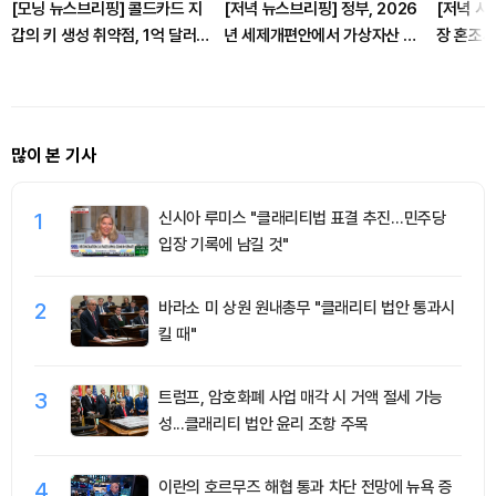
[모닝 뉴스브리핑] 콜드카드 지
[저녁 뉴스브리핑] 정부, 2026
[저녁 시
갑의 키 생성 취약점, 1억 달러
년 세제개편안에서 가상자산 과
장 혼조세
피해 발생 外
세 추가 유예 조항 제외 外
달러, 이
많이 본 기사
1
신시아 루미스 "클래리티법 표결 추진…민주당
입장 기록에 남길 것"
2
바라소 미 상원 원내총무 "클래리티 법안 통과시
킬 때"
3
트럼프, 암호화폐 사업 매각 시 거액 절세 가능
성...클래리티 법안 윤리 조항 주목
4
이란의 호르무즈 해협 통과 차단 전망에 뉴욕 증