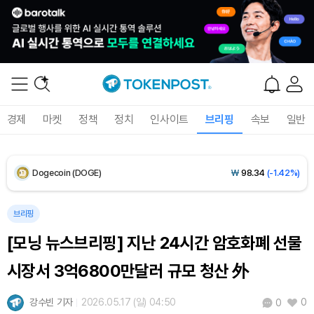
XRP (XRP)
₩
1,451
(-3.12%)
Solana (SOL)
₩
103,509
(-2.09%)
TRON (TRX)
₩
466.6
(+0.42%)
경제
마켓
정책
정치
인사이트
브리핑
속보
일반
Hyperliquid (HYPE)
₩
78,906
(-2.09%)
Dogecoin (DOGE)
₩
98.34
(-1.42%)
Bitcoin (BTC)
₩
91,433,354
(-1.15%)
브리핑
[모닝 뉴스브리핑] 지난 24시간 암호화폐 선물
시장서 3억6800만달러 규모 청산 外
강수빈 기자
2026.05.17 (일) 04:50
0
0