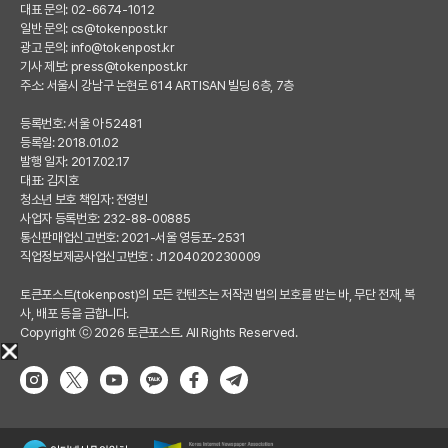
대표 문의: 02-6674-1012
일반 문의:
cs@tokenpost.kr
광고 문의:
info@tokenpost.kr
기사 제보:
press@tokenpost.kr
주소: 서울시 강남구 논현로 614 ARTISAN 빌딩 6층, 7층
등록번호: 서울 아 52481
등록일: 2018.01.02
발행 일자: 2017.02.17
대표: 김지호
청소년 보호 책임자: 전영빈
사업자 등록번호: 232-88-00885
통신판매업신고번호: 2021-서울 영등포-2531
직업정보제공사업신고번호 : J1204020230009
토큰포스트(tokenpost)의 모든 컨텐츠는 저작권 법의 보호를 받는 바, 무단 전재, 복
사, 배포 등을 금합니다.
Copyright ⓒ 2026 토큰포스트. All Rights Reserved.