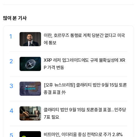
많이 본 기사
1
이란, 호르무즈 통행료 계획 당분간 없다고 미국
에 통보
2
XRP 레저 업그레이드에도 규제 불확실성에 XR
P 가격 변동
3
[오후 뉴스브리핑] 클래리티 법안 9월 15일 토론
종결 표결 外
4
클래리티 법안 9월 15일 토론종결 표결…민주당
7표 필요
5
비트마인, 이더리움 중심 전략으로 주가 2.8%