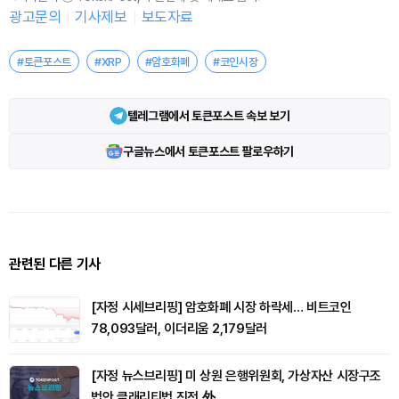
광고문의
기사제보
보도자료
#토큰포스트
#XRP
#암호화폐
#코인시장
텔레그램에서 토큰포스트 속보 보기
구글뉴스에서 토큰포스트 팔로우하기
관련된 다른 기사
[자정 시세브리핑] 암호화폐 시장 하락세… 비트코인
78,093달러, 이더리움 2,179달러
[자정 뉴스브리핑] 미 상원 은행위원회, 가상자산 시장구조
법안 클래리티법 진전 外