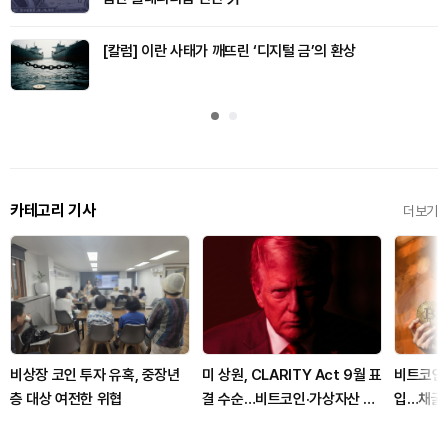
[칼럼] 이란 사태가 깨뜨린 ‘디지털 금’의 환상
카테고리 기사
더보기
비상장 코인 투자 유혹, 중장년
미 상원, CLARITY Act 9월 표
비트코인 B
층 대상 여전한 위협
결 수순…비트코인·가상자산 규
입…채굴자
제 분수령
쳐