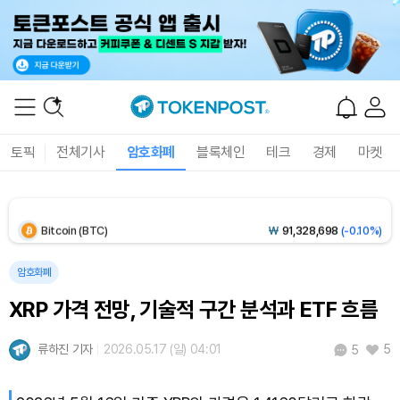
Solana (SOL)
₩
107,525
(+2.19%)
TRON (TRX)
₩
463.5
(+0.60%)
Hyperliquid (HYPE)
₩
77,075
(+0.65%)
토픽
전체기사
암호화폐
블록체인
테크
경제
마켓
Dogecoin (DOGE)
₩
98.72
(-0.09%)
Bitcoin (BTC)
₩
91,328,698
(-0.10%)
암호화폐
XRP 가격 전망, 기술적 구간 분석과 ETF 흐름
류하진 기자
2026.05.17 (일) 04:01
5
5