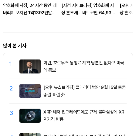
암호화폐 시장, 24시간 동안 레
[자정 시세브리핑] 암호화폐 시
[오후 시
버리지 포지션 1억1392만달러
장 혼조세… 비트코인 64,930
장 혼조세
청산
달러, 이더리움 1,913달러
달러, 이
많이 본 기사
1
이란, 호르무즈 통행료 계획 당분간 없다고 미국
에 통보
2
[오후 뉴스브리핑] 클래리티 법안 9월 15일 토론
종결 표결 外
3
XRP 레저 업그레이드에도 규제 불확실성에 XR
P 가격 변동