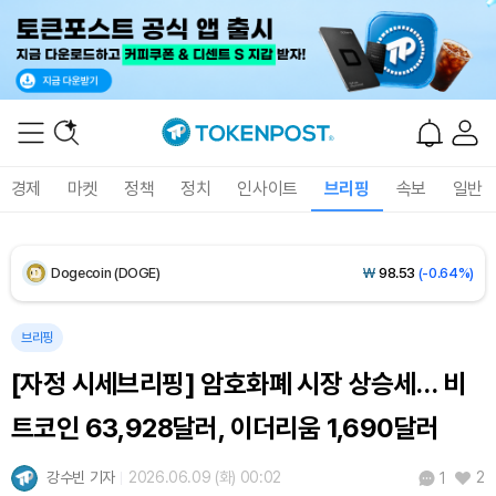
Solana (SOL)
₩
107,503
(+2.02%)
TRON (TRX)
₩
463.9
(+0.57%)
Hyperliquid (HYPE)
₩
76,793
(-0.24%)
경제
마켓
정책
정치
인사이트
브리핑
속보
일반
Dogecoin (DOGE)
₩
98.53
(-0.64%)
Bitcoin (BTC)
₩
91,176,278
(-0.32%)
브리핑
[자정 시세브리핑] 암호화폐 시장 상승세… 비
트코인 63,928달러, 이더리움 1,690달러
강수빈 기자
2026.06.09 (화) 00:02
2
1