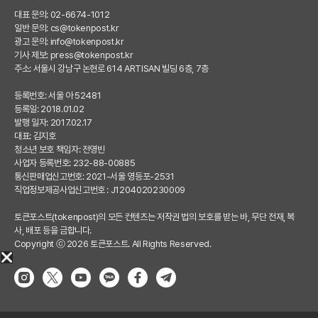
대표 문의: 02-6674-1012
일반 문의:
cs@tokenpost.kr
광고 문의:
info@tokenpost.kr
기사 제보:
press@tokenpost.kr
주소: 서울시 강남구 논현로 614 ARTISAN 빌딩 6층, 7층
등록번호: 서울 아 52481
등록일: 2018.01.02
발행 일자: 2017.02.17
대표: 김지호
청소년 보호 책임자: 전영빈
사업자 등록번호: 232-88-00885
통신판매업신고번호: 2021-서울 영등포-2531
직업정보제공사업신고번호 : J1204020230009
토큰포스트(tokenpost)의 모든 컨텐츠는 저작권 법의 보호를 받는 바, 무단 전재, 복
사, 배포 등을 금합니다.
Copyright ⓒ 2026 토큰포스트. All Rights Reserved.