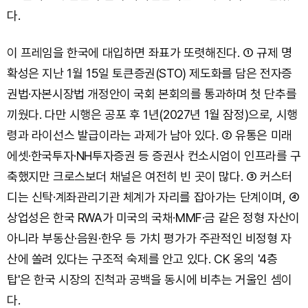
다.
이 프레임을 한국에 대입하면 좌표가 또렷해진다. ① 규제 명
확성은 지난 1월 15일 토큰증권(STO) 제도화를 담은 전자증
권법·자본시장법 개정안이 국회 본회의를 통과하며 첫 단추를
끼웠다. 다만 시행은 공포 후 1년(2027년 1월 잠정)으로, 시행
령과 라이선스 발급이라는 과제가 남아 있다. ② 유통은 미래
에셋·한국투자·NH투자증권 등 증권사 컨소시엄이 인프라를 구
축했지만 크로스보더 채널은 여전히 빈 곳이 많다. ③ 커스터
디는 신탁·계좌관리기관 체계가 자리를 잡아가는 단계이며, ④
상업성은 한국 RWA가 미국의 국채·MMF·금 같은 정형 자산이
아니라 부동산·음원·한우 등 가치 평가가 주관적인 비정형 자
산에 쏠려 있다는 구조적 숙제를 안고 있다. CK 옹의 '4층
탑'은 한국 시장의 진척과 공백을 동시에 비추는 거울인 셈이
다.