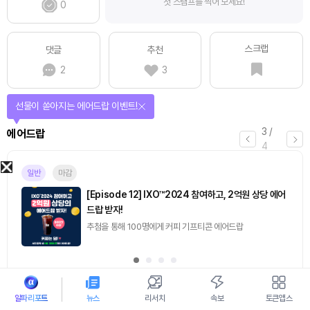
첫 스탬프를 찍어 보세요!
0
스크랩
댓글
추천
2
3
퀴즈풀고 선물 받자!
4
/
퀴즈
4
진행중
[토큰포스트] 기사 퀴즈 658회차
2026.08.07 (금) ~ 2026.08.08 (토)
알파리포트
뉴스
리서치
속보
토큰앱스