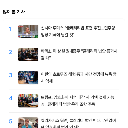
많이 본 기사
1
신시아 루미스 "클래리티법 표결 추진…민주당
입장 기록에 남길 것"
2
바라소 미 상원 원내총무 "클래리티 법안 통과시
킬 때"
3
이란의 호르무즈 해협 통과 차단 전망에 뉴욕 증
시 약세
4
트럼프, 암호화폐 사업 매각 시 거액 절세 가능
성...클래리티 법안 윤리 조항 주목
5
엘리자베스 워런, 클래리티 법안 반대…"산업이
쓴 암호화폐 법안 안 돼"