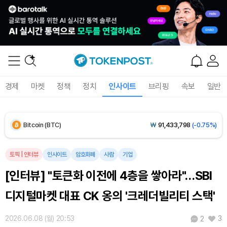
Solana (SOL)
₩
103,455
(-1.55%)
TRON (TRX)
₩
466.6
(+0.33%)
Hyperliquid (HYPE)
₩
78,683
(-2.06%)
경제
마켓
정책
정치
인사이트
브리핑
속보
일반
Dogecoin (DOGE)
₩
98.29
(-1.06%)
Bitcoin (BTC)
₩
91,433,798
(-0.75%)
토픽
|
인터뷰
인사이트
암호화폐
사람
기업
[인터뷰] "토큰화 이전에 4층을 쌓아라"…SBI
디지털마켓 대표 CK 옹의 '크레더빌리티 스택'
2026.06.08 (월) 20:53
3
2