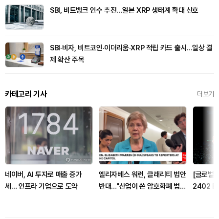
SBI, 비트뱅크 인수 추진…일본 XRP 생태계 확대 신호
SBI·비자, 비트코인·이더리움·XRP 적립 카드 출시…일상 결
제 확산 주목
카테고리 기사
더보기
네이버, AI 투자로 매출 증가
엘리자베스 워런, 클래리티 법안
[글로벌 
세… 인프라 기업으로 도약
반대…"산업이 쓴 암호화폐 법안
2402 B
안 돼"
래량 46