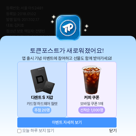
등록번호: 서울 아 52481
등록일: 2018.01.02
발행 일자: 2017.02.17
대표: 김지호
청소년 보호 책임자: 전영빈
사업자 등록번호: 232-88-00885
통신판매업신고번호: 2021-서울 영등포-2531
직업정보제공사업신고번호 : J1204020230009
토큰포스트가 새로워졌어요!
앱 출시 기념 이벤트에 참여하고 선물도 함께 받아가세요!
토큰포스트(tokenpost)의 모든 컨텐츠는 저작권 법의 보호를 받는 바, 무단 전재, 복
사, 배포 등을 금합니다.
Copyright ⓒ 2026 토큰포스트. All Rights Reserved.
디센트 S 지갑
커피 쿠폰
카드형 하드웨어 월렛
모바일 쿠폰 1매
추첨 20명
선착순 1,000명
이벤트 자세히 보기
오늘 하루 보지 않기
닫기
알파리포트
뉴스
리서치
속보
토큰앱스