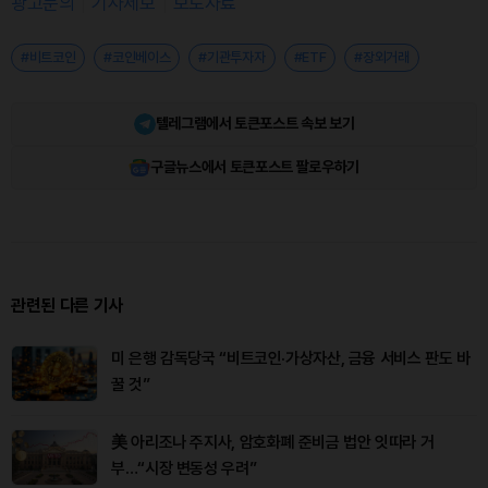
광고문의
기사제보
보도자료
#비트코인
#코인베이스
#기관투자자
#ETF
#장외거래
텔레그램에서 토큰포스트 속보 보기
구글뉴스에서 토큰포스트 팔로우하기
관련된 다른 기사
미 은행 감독당국 “비트코인·가상자산, 금융 서비스 판도 바
꿀 것”
美 아리조나 주지사, 암호화폐 준비금 법안 잇따라 거
부…“시장 변동성 우려”