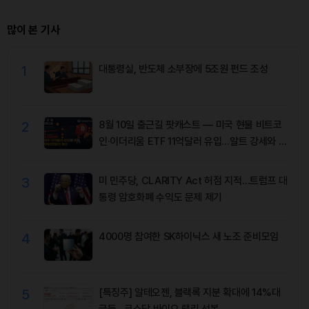
많이 본 기사
1
대통령실, 반도체 소부장에 5조원 펀드 조성
2
8월 10일 출근길 팟캐스트 — 미국 현물 비트코
인·이더리움 ETF 11억달러 유입…알트 강세와 숏
청산 동반
3
미 민주당, CLARITY Act 허점 지적…트럼프 대
통령 암호화폐 수익도 문제 제기
4
4000명 참여한 SK하이닉스 새 노조 준비모임
5
[특징주] 알테오젠, 블랙록 지분 확대에 14%대
급등…코스닥 바이오 랠리 선봉