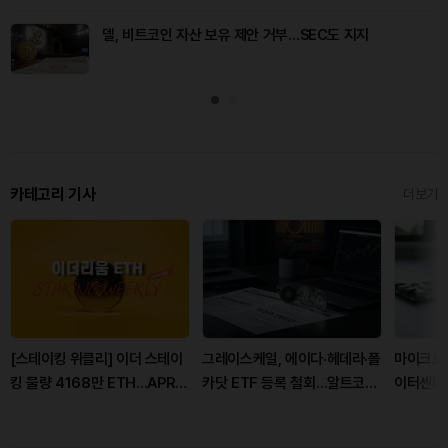
델, 비트코인 자산 보유 제안 거부…SEC도 지지
카테고리 기사
더보기
[스테이킹 위클리] 이더 스테이
그레이스케일, 에이다·헤데라·폴
마이크로칩
킹 물량 4168만 ETH…APR
카닷 ETF 등록 철회…알트코인
이터센터 
2.62%
확대 기대에 제동