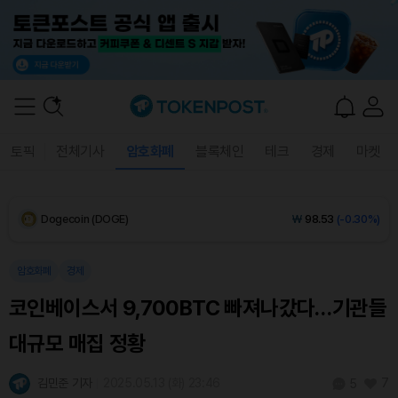
XRP (XRP)
₩
1,453
(-0.51%)
Solana (SOL)
₩
107,903
(+0.15%)
TRON (TRX)
₩
466.9
(+0.63%)
Hyperliquid (HYPE)
₩
76,773
(-0.23%)
토픽
전체기사
암호화폐
블록체인
테크
경제
마켓
Dogecoin (DOGE)
₩
98.53
(-0.30%)
Bitcoin (BTC)
₩
91,598,059
(+0.14%)
암호화폐
경제
코인베이스서 9,700BTC 빠져나갔다…기관들
대규모 매집 정황
김민준 기자
2025.05.13 (화) 23:46
7
5