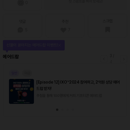
첫 스탬프를 찍어 보세요!
0
스크랩
댓글
추천
5
7
선물이 쏟아지는 에어드랍 이벤트!
3
/
에어드랍
4
일반
마감
[Episode 12] IXO™2024 참여하고, 2억원 상당 에어
드랍 받자!
추첨을 통해 100명에게 커피 기프티콘 에어드랍