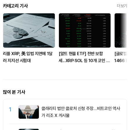
카테고리 기사
더보기
리플 XRP, 美 입법 지연에 1달
[알트 현물 ETF] 전반 보합
[글로벌 
러 지지선 시험대
세...XRP·SOL 등 10개 코인 관
1466 B
망
래량 18
소
많이 본 기사
1
클래리티 법안 클로처 신청 주장…비트코인 역사
가 리조 X 게시물