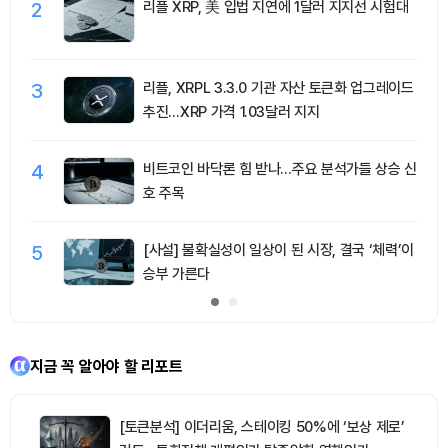
2
리플 XRP, 美 입법 지연에 1달러 지지선 시험대
3
리플, XRPL 3.3.0 기관 자산 토큰화 업그레이드
추진…XRP 가격 1.03달러 지지
4
비트코인 바닥론 힘 받나…주요 분석가들 상승 신
호 주목
5
[사설] 불확실성이 일상이 된 시장, 결국 ‘체력’이
승부 가른다
지금 꼭 알아야 할 리포트
[토큰분석] 이더리움, 스테이킹 50%에 ‘보상 제로’