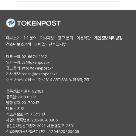
매체소개
1:1 문의
기사제보
광고 문의
이용약관
개인정보처리방침
청소년보호정책
이메일무단수집거부
대표 문의: 02-6674-1012
일반 문의:
cs@tokenpost.kr
광고 문의:
info@tokenpost.kr
기사 제보:
press@tokenpost.kr
주소: 서울시 강남구 논현로 614 ARTISAN 빌딩 6층, 7층
등록번호: 서울 아 52481
등록일: 2018.01.02
발행 일자: 2017.02.17
대표: 김지호
청소년 보호 책임자: 전영빈
사업자 등록번호: 232-88-00885
통신판매업신고번호: 2021-서울 영등포-2531
직업정보제공사업신고번호 : J1204020230009