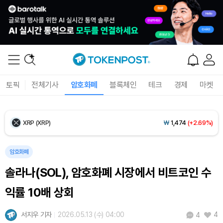
Ethereum (ETH)
₩
2,704,704
(+0.58%)
Tether USDt (USDT)
₩
1,407
(+0.01%)
BNB (BNB)
₩
851,806
(+2.11%)
토픽
전체기사
암호화폐
블록체인
테크
경제
마켓
USDC (USDC)
₩
1,408
(0.00%)
XRP (XRP)
₩
1,474
(+2.69%)
Solana (SOL)
₩
107,414
(+3.60%)
암호화폐
솔라나(SOL), 암호화폐 시장에서 비트코인 수
TRON (TRX)
₩
462.8
(+0.45%)
익률 10배 상회
Hyperliquid (HYPE)
₩
77,336
(-0.54%)
서지우 기자
2026.05.13 (수) 04:00
4
4
Dogecoin (DOGE)
₩
100.1
(+1.95%)