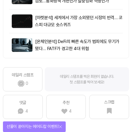
검토…통화정책 개편인가 탈중앙화 역행인가
[마켓분석] 세계에서 가장 소외됐던 시장의 반격… 코
스피 대규모 숏스퀴즈
[온체인분석] DeFi의 빠른 속도가 범죄에도 무기가
됐다… FATF가 경고한 4대 위협
데일리 스탬프
데일리 스탬프를 찍은 회원이 없습니다.
첫 스탬프를 찍어 보세요!
0
스크랩
댓글
추천
4
4
선물이 쏟아지는 에어드랍 이벤트!