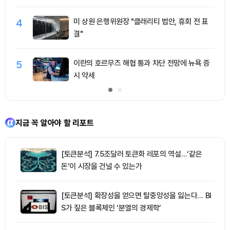
4
미 상원 은행위원장 "클래리티 법안, 휴회 전 표
결"
5
이란의 호르무즈 해협 통과 차단 전망에 뉴욕 증
시 약세
지금 꼭 알아야 할 리포트
[토큰분석] 7.5조달러 토큰화 레포의 역설…‘같은
돈’이 시장을 건널 수 있는가
[토큰분석] 확장성을 얻으면 탈중앙성을 잃는다… BI
S가 짚은 블록체인 ‘분열의 경제학’