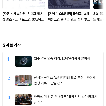
[자정 시세브리핑] 암호화폐 시
[저녁 뉴스브리핑] 블랙록, 스테
8월 5일
장 혼조세… 비트코인 63,340
이블코인 준비금 펀드 출시 및
드카드 취
달러, 이더리움 1,850달러
온체인 국채 운영 시작 外
파, 숏 
확대
많이 본 기사
1
XRP 4일 연속 하락, 1.04달러까지 떨어져
2
신시아 루미스 "클래리티법 표결 추진…민주당
입장 기록에 남길 것"
3
바라소 미 상원 원내총무 "클래리티 법안 통과시
킬 때"