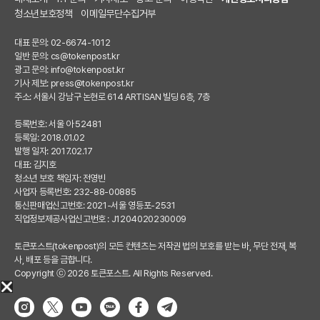
청소년보호정책
이메일무단수집거부
대표 문의: 02-6674-1012
일반 문의:
cs@tokenpost.kr
광고 문의:
info@tokenpost.kr
기사 제보:
press@tokenpost.kr
주소: 서울시 강남구 논현로 614 ARTISAN 빌딩 6층, 7층
등록번호: 서울 아 52481
등록일: 2018.01.02
발행 일자: 2017.02.17
대표: 김지호
청소년 보호 책임자: 전영빈
사업자 등록번호: 232-88-00885
통신판매업신고번호: 2021-서울 영등포-2531
직업정보제공사업신고번호 : J1204020230009
토큰포스트(tokenpost)의 모든 컨텐츠는 저작권 법의 보호를 받는 바, 무단 전재, 복
사, 배포 등을 금합니다.
Copyright ⓒ 2026 토큰포스트. All Rights Reserved.