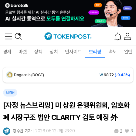
Solana (SOL)
₩
103,448
(-1.18%)
TRON (TRX)
₩
467.0
(-0.03%)
Hyperliquid (HYPE)
₩
79,287
(-0.98%)
경제
마켓
정책
정치
인사이트
브리핑
속보
일반
Dogecoin (DOGE)
₩
98.72
(-0.43%)
Bitcoin (BTC)
₩
91,594,942
(-0.32%)
브리핑
[자정 뉴스브리핑] 미 상원 은행위원회, 암호화
폐 시장구조 법안 CLARITY 검토 예정 外
강수빈 기자
2026.05.12 (화) 23:30
3
2