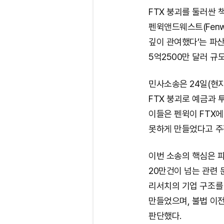
FTX 붕괴를 둘러싼 
펜윅앤드웨스트(Fenwi
깊이 관여했다’는 파
5억2500만 달러 규
민사소송은 24일(현
FTX 붕괴로 예금과 
이들은 펜윅이 FTX에
못하게 만들었다고 주장
이번 소송의 핵심은 
20만건이 넘는 관련 
리서치의 기업 구조를
만들었으며, 불법 이
판단했다.