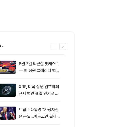
사
8월 7일 퇴근길 팟캐스트
6
코스피·코스닥 
— 미 상원 클래리티 법안
외국인 매도세
표결 추진…비트코인 ET
안 영향
F 3일 연속 유입
XRP, 미국 상원 암호화폐
7
미 상원 크립토
규제 법안 표결 연기로 급
연…홍콩·싱가
락
경쟁력 커지나
트럼프 대통령 “가상자산
8
이더리움 2,0
은 큰일…비트코인 결제
히고 XRP 1
늘어”
트코인 선별 장