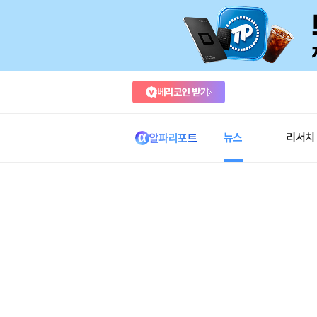
베리코인 받기
뉴스
리서치
알파리포트