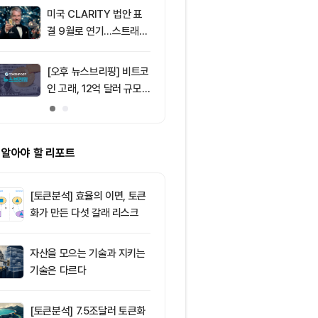
미국 CLARITY 법안 표
9
토큰포스트, i
결 9월로 연기…스트래티
이드 공식 앱 
지 1,638 BTC 매도
쿠폰·디센트 S
캠페인
[오후 뉴스브리핑] 비트코
10
코스피·코스닥,
인 고래, 12억 달러 규모
도에 하락세 지
BTC 매입 및 ETF 유입
변수에 민감
소식 外
 알아야 할 리포트
[토큰분석] 효율의 이면, 토큰
화가 만든 다섯 갈래 리스크
자산을 모으는 기술과 지키는
기술은 다르다
[토큰분석] 7.5조달러 토큰화