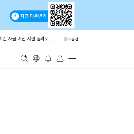
래, 3만8천 BTC 추가 매집
54분 전
 이란 자금 이전 지원 혐의로 셸
3분 전
더 제재
비트코인 보유량 3140개로 확
18분 전
기 브렌트유 전망 배럴당 80달
40분 전
.3조달러 국부펀드, SEC 기
52분 전
안 반대
래, 3만8천 BTC 추가 매집
54분 전
 이란 자금 이전 지원 혐의로 셸
3분 전
더 제재