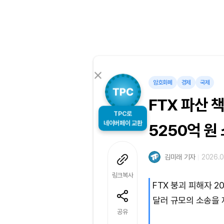
암호화폐
경제
국제
FTX 파산 
TPC로
네이버페이 교환
5250억 원
김미래 기자
2026.0
링크복사
FTX 붕괴 피해자 
달러 규모의 소송을 
공유