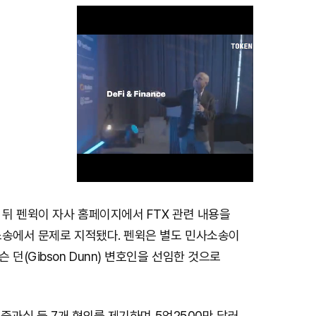
 뒤 펜윅이 자사 홈페이지에서 FTX 관련 내용을
M
소송에서 문제로 지적됐다. 펜윅은 별도 민사소송이
u
던(Gibson Dunn) 변호인을 선임한 것으로
t
e
, 중과실 등 7개 혐의를 제기하며 5억2500만 달러