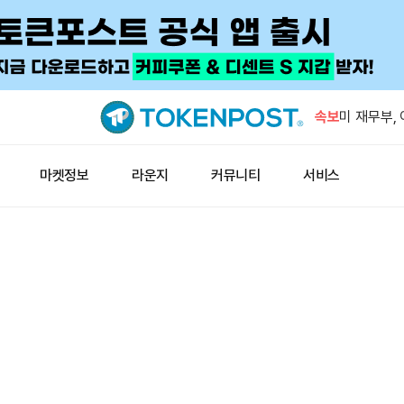
비트코인 고
속보
미 재무부,
빗·아반 테
캐피털B, 
마켓정보
라운지
커뮤니티
서비스
대
씨티, 3분
러로 상향
노르웨이 2
후공시 폐지
비트코인 고
미 재무부,
빗·아반 테