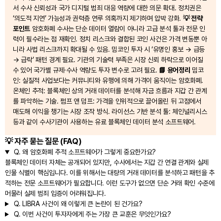
서 수사 신뢰성과 국가 디지털 범죄 대응 역량에 대한 의문 확대. 정치권은
‘의도적 지연’ 가능성과 권력층 연루 의혹까지 제기하며 압박 강화.
💡 전략
포인트
암호화폐 수사는 단순 데이터 열람이 아니라 고급 분석 툴과 전문 인
력이 필수라는 점 재확인. 정치 리스크와 결합된 코인 사건은 가격 변동뿐 아
니라 사법 리스크까지 확대될 수 있음. 밈코인 투자 시 ‘유명인 홍보 → 급등
→ 급락’ 패턴 경계 필요. 기관의 기술력 부족은 시장 신뢰 하락으로 이어질
수 있어 국가별 규제·수사 역량도 투자 변수로 고려 필요.
📘 용어정리
밈코
인: 실질적 사업보다는 커뮤니티와 유행에 의해 가격이 움직이는 암호화폐.
온체인 추적: 블록체인 상의 거래 데이터를 분석해 자금 흐름과 지갑 간 관계
를 파악하는 기술. 펌프 앤 덤프: 가격을 인위적으로 끌어올린 뒤 고점에서
매도해 이익을 챙기는 시장 조작 방식. 라이선스 기반 분석 툴: 체인널리시스
등과 같이 수사기관이 사용하는 유료 블록체인 데이터 분석 소프트웨어.
💡 자주 묻는 질문 (FAQ)
Q.
왜 암호화폐 추적 소프트웨어가 그렇게 중요한가요?
블록체인 데이터 자체는 공개되어 있지만, 수사에서는 지갑 간 연결 관계와 실제
인물 식별이 핵심입니다. 이를 위해서는 대량의 거래 데이터를 분석하고 패턴을 추
적하는 전문 소프트웨어가 필요합니다. 이런 도구가 없으면 단순 거래 확인 수준에
머물러 실제 범죄 입증이 어려워집니다.
Q.
LIBRA 사건이 왜 이렇게 큰 논란이 된 건가요?
Q.
이번 사건이 투자자에게 주는 가장 큰 교훈은 무엇인가요?