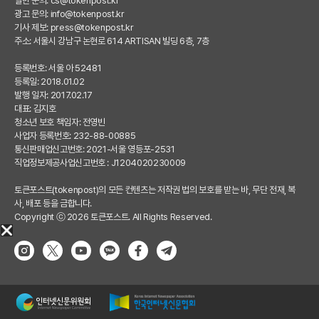
일반 문의:
cs@tokenpost.kr
광고 문의:
info@tokenpost.kr
기사 제보:
press@tokenpost.kr
주소: 서울시 강남구 논현로 614 ARTISAN 빌딩 6층, 7층
등록번호: 서울 아 52481
등록일: 2018.01.02
발행 일자: 2017.02.17
대표: 김지호
청소년 보호 책임자: 전영빈
사업자 등록번호: 232-88-00885
통신판매업신고번호: 2021-서울 영등포-2531
직업정보제공사업신고번호 : J1204020230009
토큰포스트(tokenpost)의 모든 컨텐츠는 저작권 법의 보호를 받는 바, 무단 전재, 복
사, 배포 등을 금합니다.
Copyright ⓒ 2026 토큰포스트. All Rights Reserved.