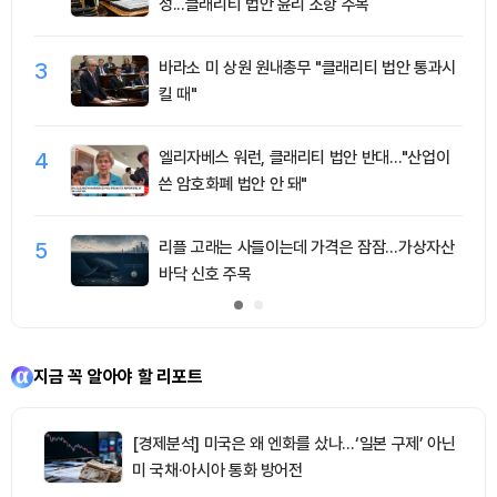
성...클래리티 법안 윤리 조항 주목
3
바라소 미 상원 원내총무 "클래리티 법안 통과시
킬 때"
4
엘리자베스 워런, 클래리티 법안 반대…"산업이
쓴 암호화폐 법안 안 돼"
5
리플 고래는 사들이는데 가격은 잠잠…가상자산
바닥 신호 주목
지금 꼭 알아야 할 리포트
[경제분석] 미국은 왜 엔화를 샀나…‘일본 구제’ 아닌
미 국채·아시아 통화 방어전