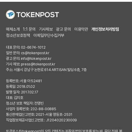
매체소개
1:1 문의
기사제보
광고 문의
이용약관
개인정보처리방침
청소년보호정책
이메일무단수집거부
대표 문의: 02-6674-1012
일반 문의:
cs@tokenpost.kr
광고 문의:
info@tokenpost.kr
기사 제보:
press@tokenpost.kr
주소: 서울시 강남구 논현로 614 ARTISAN 빌딩 6층, 7층
등록번호: 서울 아 52481
등록일: 2018.01.02
발행 일자: 2017.02.17
대표: 김지호
청소년 보호 책임자: 전영빈
사업자 등록번호: 232-88-00885
통신판매업신고번호: 2021-서울 영등포-2531
직업정보제공사업신고번호 : J1204020230009
토큰포스트(tokenpost)의 모든 컨텐츠는 저작권 법의 보호를 받는 바, 무단 전재, 복