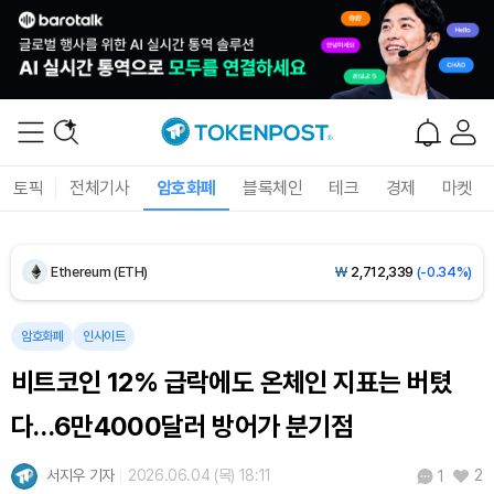
Dogecoin (DOGE)
₩
98.64
(-0.89%)
토픽
전체기사
암호화폐
블록체인
테크
경제
마켓
Bitcoin (BTC)
₩
91,694,058
(-0.77%)
Ethereum (ETH)
₩
2,712,339
(-0.34%)
Tether USDt (USDT)
₩
1,424
(+0.01%)
암호화폐
인사이트
비트코인 12% 급락에도 온체인 지표는 버텼
BNB (BNB)
₩
836,766
(-1.36%)
다…6만4000달러 방어가 분기점
USDC (USDC)
₩
1,425
(-0.01%)
서지우 기자
2026.06.04 (목) 18:11
2
1
XRP (XRP)
₩
1,464
(-2.10%)