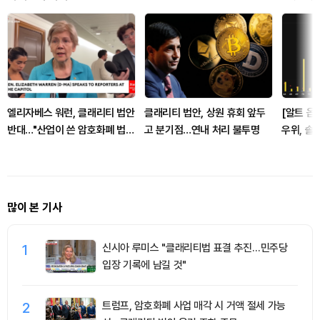
엘리자베스 워런, 클래리티 법안
클래리티 법안, 상원 휴회 앞두
[알트 옵
반대…"산업이 쓴 암호화폐 법안
고 분기점…연내 처리 불투명
우위, 솔
안 돼"
많이 본 기사
1
신시아 루미스 "클래리티법 표결 추진…민주당
입장 기록에 남길 것"
2
트럼프, 암호화폐 사업 매각 시 거액 절세 가능