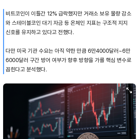
비트코인이 이틀간 12% 급락했지만 거래소 보유 물량 감소
Solana (SOL)
₩
103,940
(-1.43%)
와 스테이블코인 대기 자금 등 온체인 지표는 구조적 지지
TRON (TRX)
₩
465.4
(-0.12%)
신호를 유지하고 있다고 전했다.
Hyperliquid (HYPE)
₩
79,302
(-0.62%)
다만 미국 기관 수요는 아직 약한 만큼 6만4000달러~6만
6000달러 구간 방어 여부가 향후 방향을 가를 핵심 변수로
Dogecoin (DOGE)
₩
98.64
(-0.89%)
꼽힌다고 분석했다.
Bitcoin (BTC)
₩
91,694,058
(-0.77%)