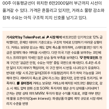
00주 이동평균선이 위치한 6만2000달러 부근까지 시선이
옮겨갈 수 있다. 가격은 흔들리고 있지만, 거래소 물량 감소와
잠재 수요는 아직 구조적 지지 신호를 남기고 있다.
기사요약 by TokenPost.ai
🔎 시장 해석
비트코인은 단기적으로 12% 급
락했지만, 온체인 데이터 기준으로는 구조적 약세로 단정하기 어려운 상황이
다. 거래소 보유량 감소는 매도 압력 축소를 의미하며, 스테이블코인 대기 자
금은 잠재적 매수 여력을 시사한다. 다만 미국 기관 수요를 보여주는 코인베
이스 프리미엄이 약세인 점은 상승 동력 부족을 보여준다.
💡 전략 포인트
현
재 구간은 ‘공급은 안정, 수요는 약한’ 중립 국면으로 해석된다. 6.4만~6.6
만 달러 지지 여부가 핵심이며, 이 구간 방어 시 반등 시나리오가 유효하다.
반대로 이탈 시 6.2만 달러(200주 이동평균)까지 추가 하락 가능성을 고려
해야 한다. 레버리지 축소로 급락 리스크는 줄었지만, 강한 반등 트리거도 부
족하다.
📘 용어정리
거래소 보유량: 거래소에 예치된 비트코인 총량으로, 감
소 시 매도 압력 완화 신호 SOPR: 투자자의 평균 손익 상태를 나타내며 1
근처는 관망 상태 의미 MVRV: 투자자 평균 수익률 지표로, 과열 여부 판단
에 활용 오픈이자(Open Interest): 파생상품 미결제 계약 규모로 시장 레버
리지 수준을 반영