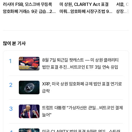
러시아 FSB, 모스크바 무등록
미 상원, CLARITY Act 표결
서클, OK
암호화폐 거래소 9곳 급습…20
미뤄…암호화폐 시장구조법 9월
상장…결제
여명 체포
로 넘어가나
많이 본 기사
1
8월 7일 퇴근길 팟캐스트 — 미 상원 클래리티
법안 표결 추진…비트코인 ETF 3일 연속 유입
2
XRP, 미국 상원 암호화폐 규제 법안 표결 연기로
급락
3
트럼프 대통령 “가상자산은 큰일…비트코인 결제
늘어”
미국 CLARITY 법안 표결 9월로 연기…스트래