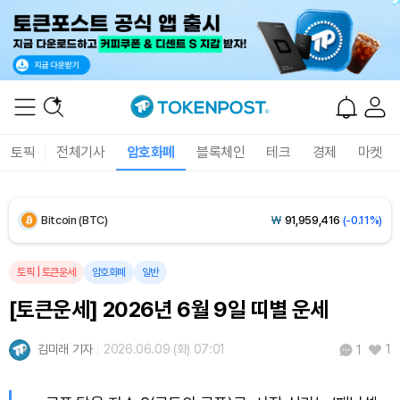
Solana (SOL)
₩
104,293
(-0.07%)
TRON (TRX)
₩
466.5
(+0.13%)
Hyperliquid (HYPE)
₩
76,767
(-4.24%)
토픽
전체기사
암호화폐
블록체인
테크
경제
마켓
Dogecoin (DOGE)
₩
98.96
(+0.48%)
Bitcoin (BTC)
₩
91,959,416
(-0.11%)
토픽
|
토큰운세
암호화폐
일반
[토큰운세] 2026년 6월 9일 띠별 운세
김미래 기자
2026.06.09 (화) 07:01
1
1