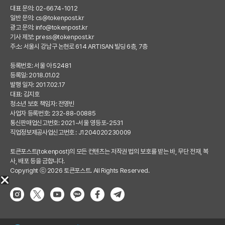
대표 문의: 02-6674-1012
일반 문의:
cs@tokenpost.kr
광고 문의:
info@tokenpost.kr
기사 제보:
press@tokenpost.kr
주소: 서울시 강남구 논현로 614 ARTISAN 빌딩 6층, 7층
등록번호: 서울 아 52481
등록일: 2018.01.02
발행 일자: 2017.02.17
대표: 김지호
청소년 보호 책임자: 전영빈
사업자 등록번호: 232-88-00885
통신판매업신고번호: 2021-서울 영등포-2531
직업정보제공사업신고번호 : J1204020230009
토큰포스트(tokenpost)의 모든 컨텐츠는 저작권 법의 보호를 받는 바, 무단 전재, 복
사, 배포 등을 금합니다.
Copyright ⓒ 2026 토큰포스트. All Rights Reserved.