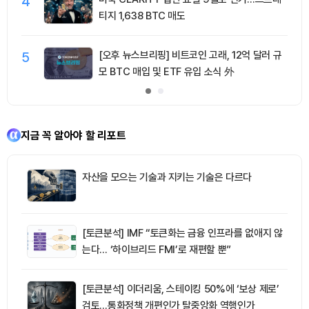
4
티지 1,638 BTC 매도
5
[오후 뉴스브리핑] 비트코인 고래, 12억 달러 규
모 BTC 매입 및 ETF 유입 소식 外
지금 꼭 알아야 할 리포트
자산을 모으는 기술과 지키는 기술은 다르다
[토큰분석] IMF “토큰화는 금융 인프라를 없애지 않
는다… ‘하이브리드 FMI’로 재편할 뿐”
[토큰분석] 이더리움, 스테이킹 50%에 ‘보상 제로’
검토…통화정책 개편인가 탈중앙화 역행인가