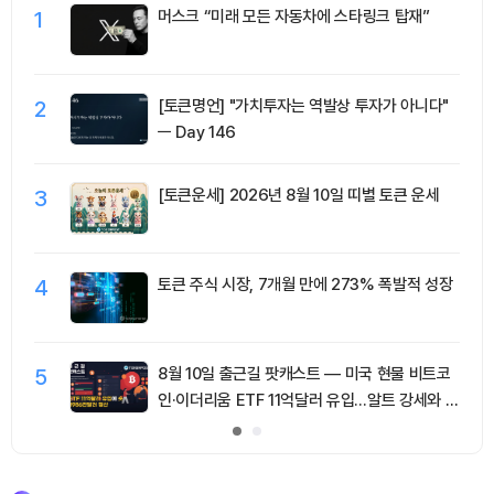
1
머스크 “미래 모든 자동차에 스타링크 탑재”
2
[토큰명언] "가치투자는 역발상 투자가 아니다"
ㅡ Day 146
3
[토큰운세] 2026년 8월 10일 띠별 토큰 운세
4
토큰 주식 시장, 7개월 만에 273% 폭발적 성장
5
8월 10일 출근길 팟캐스트 — 미국 현물 비트코
인·이더리움 ETF 11억달러 유입…알트 강세와 숏
청산 동반