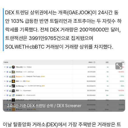
DEX 트렌딩 상위권에서는 개죽(GAEJOOK)이 24시간 동
Solana (SOL)
₩
108,407
(+0.70%)
안 103% 급등한 반면 트릴리언과 조트추아는 두 자릿수 하
TRON (TRX)
₩
464.7
(+0.16%)
락세를 기록했다. 전체 DEX 거래량은 200억6000만 달러,
트랜잭션은 3991만9765건으로 집계됐으며
Hyperliquid (HYPE)
₩
77,156
(-0.02%)
SOL·WETH·cbBTC 거래쌍이 거래량 상위를 차지했다.
Dogecoin (DOGE)
₩
98.68
(-0.16%)
Bitcoin (BTC)
₩
91,940,579
(+0.55%)
24시간 기준 DEX 트렌딩 순위 / DEX Screener
이날 탈중앙화 거래소(DEX)에서 가장 주목받은 거래쌍은 트