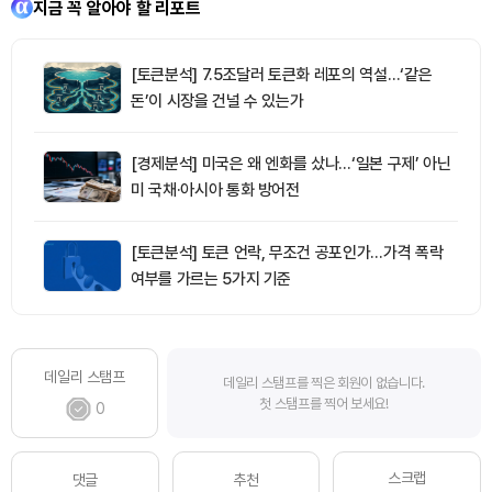
지금 꼭 알아야 할 리포트
[토큰분석] 7.5조달러 토큰화 레포의 역설…‘같은
돈’이 시장을 건널 수 있는가
[경제분석] 미국은 왜 엔화를 샀나…‘일본 구제’ 아닌
미 국채·아시아 통화 방어전
[토큰분석] 토큰 언락, 무조건 공포인가…가격 폭락
여부를 가르는 5가지 기준
데일리 스탬프
데일리 스탬프를 찍은 회원이 없습니다.
첫 스탬프를 찍어 보세요!
0
스크랩
댓글
추천