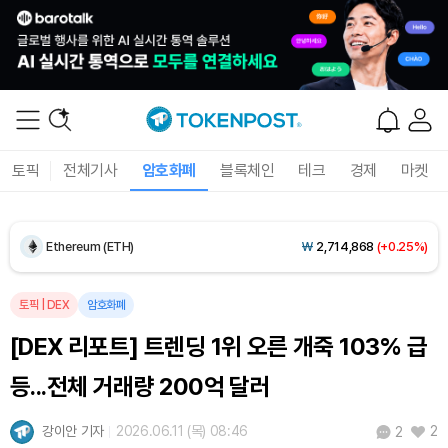
Dogecoin (DOGE)
₩
98.68
(-0.16%)
토픽
전체기사
암호화폐
블록체인
테크
경제
마켓
Bitcoin (BTC)
₩
91,940,579
(+0.55%)
Ethereum (ETH)
₩
2,714,868
(+0.25%)
Tether USDt (USDT)
₩
1,408
(0.00%)
토픽
|
DEX
암호화폐
[DEX 리포트] 트렌딩 1위 오른 개죽 103% 급
BNB (BNB)
₩
851,649
(+0.26%)
등...전체 거래량 200억 달러
USDC (USDC)
₩
1,409
(+0.01%)
강이안 기자
2026.06.11 (목) 08:46
2
2
XRP (XRP)
₩
1,460
(-0.09%)