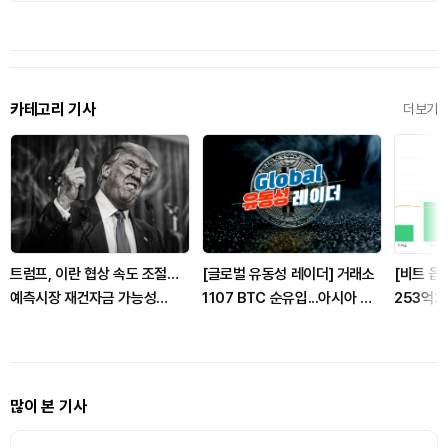
카테고리 기사
더보기
트럼프, 이란 협상 속도 조절…
[글로벌 유동성 레이더] 거래소
[비트 옵
예측시장 재건자금 가능성
1107 BTC 순유입...아시아 거
253억2
22%
래량 32% 증가·미국 314% 증
6000달
가
많이 본 기사