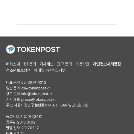
매체소개
1:1 문의
기사제보
광고 문의
이용약관
개인정보처리방침
청소년보호정책
이메일무단수집거부
대표 문의: 02-6674-1012
일반 문의:
cs@tokenpost.kr
광고 문의:
info@tokenpost.kr
기사 제보:
press@tokenpost.kr
주소: 서울시 강남구 논현로 614 ARTISAN 빌딩 6층, 7층
등록번호: 서울 아 52481
등록일: 2018.01.02
발행 일자: 2017.02.17
대표: 김지호