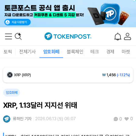
Ethereum (ETH)
₩
2,726,956
(+0.38%)
Tether USDt (USDT)
₩
1,424
(+0.02%)
BNB (BNB)
₩
843,743
(+0.26%)
토픽
전체기사
암호화폐
블록체인
테크
경제
마켓
USDC (USDC)
₩
1,425
(-0.02%)
XRP (XRP)
₩
1,456
(-1.12%)
Solana (SOL)
₩
104,914
(+1.23%)
암호화폐
XRP, 1.13달러 지지선 위태
TRON (TRX)
₩
466.1
(+0.12%)
류하진 기자
2026.06.13 (토) 06:07
0
0
Hyperliquid (HYPE)
₩
77,237
(-3.65%)
Dogecoin (DOGE)
₩
99.50
(+1.61%)