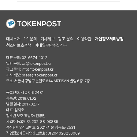
매체소개
1:1 문의
기사제보
광고 문의
이용약관
개인정보처리방침
청소년보호정책
이메일무단수집거부
대표 문의: 02-6674-1012
일반 문의:
cs@tokenpost.kr
광고 문의:
info@tokenpost.kr
기사 제보:
press@tokenpost.kr
주소: 서울시 강남구 논현로 614 ARTISAN 빌딩 6층, 7층
등록번호: 서울 아 52481
등록일: 2018.01.02
발행 일자: 2017.02.17
대표: 김지호
청소년 보호 책임자: 전영빈
사업자 등록번호: 232-88-00885
통신판매업신고번호: 2021-서울 영등포-2531
직업정보제공사업신고번호 : J1204020230009