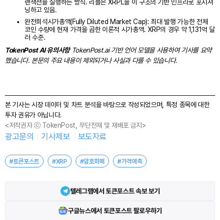
랜잭션을 실행하는 방식. 리플은 XRPL을 이 구조의 기반 인프라로 포지셔
닝하고 있음.
완전희석시가총액(Fully Diluted Market Cap): 최대 발행 가능한 전체
코인 수량에 현재 가격을 곱한 이론적 시가총액. XRP의 경우 약 1,131억 달
러 수준.
TokenPost AI 유의사항
TokenPost.ai 기반 언어 모델을 사용하여 기사를 요약
했습니다. 본문의 주요 내용이 제외되거나 사실과 다를 수 있습니다.
본 기사는 시장 데이터 및 차트 분석을 바탕으로 작성되었으며, 특정 종목에 대한
투자 권유가 아닙니다.
<저작권자 ⓒ TokenPost, 무단전재 및 재배포 금지>
광고문의
기사제보
보도자료
#토큰포스트
#XRP
#암호화폐
#가격예측
텔레그램에서 토큰포스트 속보 보기
구글뉴스에서 토큰포스트 팔로우하기