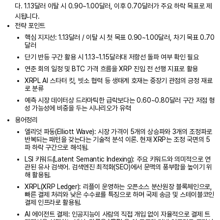
다. 1.13달러 이탈 시 0.90~1.00달러, 이후 0.70달러가 주요 하락 목표로 제
시됩니다.
전략 포인트
핵심 지지선: 1.13달러 / 이탈 시 첫 목표 0.90~1.00달러, 차기 목표 0.70
달러
단기 반등 구간 활용 시 1.13~1.15달러대 저항선 돌파 여부 확인 필요
연준 회의 일정 및 BTC 가격 흐름을 XRP 진입 전 선행 지표로 활용
XRPL AI 스타터 킷, 빗소 협력 등 생태계 호재는 중장기 관점의 긍정 재료
로 분류
예측 시장 데이터상 드라마틱한 급락보다는 0.60~0.80달러 구간 저점 형
성 가능성에 비중을 두는 시나리오가 유력
용어정리
엘리엇 파동(Elliott Wave): 시장 가격이 5개의 상승파와 3개의 조정파로
반복되는 패턴을 갖는다는 기술적 분석 이론. 현재 XRP는 조정 국면의 5
파 하락 구간으로 해석됨.
LSI 키워드(Latent Semantic Indexing): 주요 키워드와 의미적으로 연
관된 유사 검색어. 검색엔진 최적화(SEO)에서 문맥의 풍부함을 높이기 위
해 활용됨.
XRPL(XRP Ledger): 리플이 운영하는 오픈소스 분산원장 블록체인으로,
빠른 결제 처리와 낮은 수수료를 특징으로 하며 국제 송금 및 스테이블코인
결제 인프라로 활용됨.
AI 에이전트 결제: 인공지능이 사람의 직접 개입 없이 자율적으로 결제 트