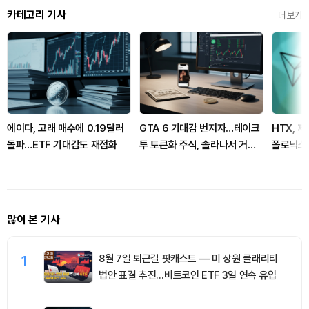
카테고리 기사
더보기
에이다, 고래 매수에 0.19달러
GTA 6 기대감 번지자…테이크
HTX, 
돌파…ETF 기대감도 재점화
투 토큰화 주식, 솔라나서 거래
폴로닉스
확대
많이 본 기사
1
8월 7일 퇴근길 팟캐스트 — 미 상원 클래리티
법안 표결 추진…비트코인 ETF 3일 연속 유입