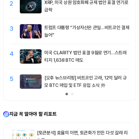
2
XRP, 미국 상원 암호화폐 규제 법안 표결 연기로
급락
3
트럼프 대통령 “가상자산은 큰일…비트코인 결제
늘어”
4
미국 CLARITY 법안 표결 9월로 연기…스트래
티지 1,638 BTC 매도
5
[오후 뉴스브리핑] 비트코인 고래, 12억 달러 규
모 BTC 매입 및 ETF 유입 소식 外
지금 꼭 알아야 할 리포트
[토큰분석] 효율의 이면, 토큰화가 만든 다섯 갈래 리