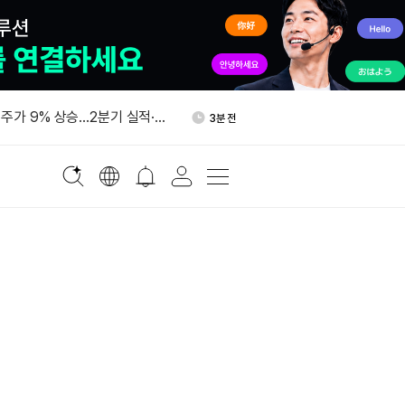
스 창업자 유족, 회사 지배권
58분 전
주가 9% 상승…2분기 실적·3
3분 전
예상 웃돌았다
에 BTC 사들인 고래, 10개월
6분 전
 옮겼다
국법인, 브로커딜러 등록…뉴
8분 전
장조성 노린다
국 법인, 브로커딜러 등록…
12분 전
조성 확대 추진
스 창업자 유족, 회사 지배권
58분 전
주가 9% 상승…2분기 실적·3
3분 전
예상 웃돌았다