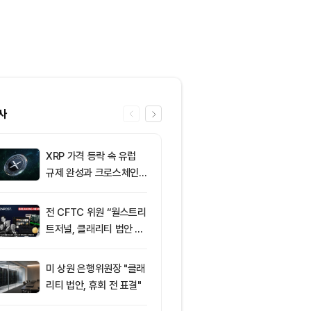
사
XRP 가격 등락 속 유럽
6
토큰포스트, 
규제 완성과 크로스체인
지털자산 서비
확장 주목
‘토큰앱스’ 출
전 CFTC 위원 “월스트리
7
미 반도체주 약
트저널, 클래리티 법안 오
매도 전환...코
독”
급락
미 상원 은행위원장 "클래
8
“규제도 금리
리티 법안, 휴회 전 표결"
데”…비트코인, 
0달러선 지켰