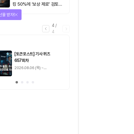
킹 50%에 ‘보상 제로’ 검토…
통화정책 개편인가 탈중앙화
선물 받자!
역행인가
4
/
4
마감
[토큰포스트] 기사 퀴즈
[토큰포스트] 기사 
657회차
656회차
2026.08.06 (목) ~
2026.08.05 (수) ~
2026.08.07 (금)
2026.08.06 (목)