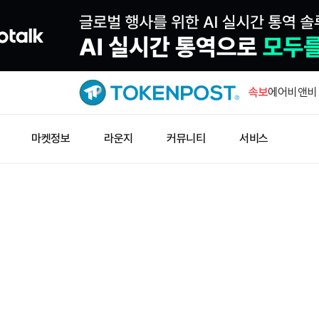
온도 파이낸
소송
속보
에어비앤비 
분기 전망 
10~15달러
마켓정보
라운지
커뮤니티
서비스
만에 50개
윈터뮤트 미
욕증시 시
윈터뮤트 미
ETF 시장
온도 파이낸
소송
에어비앤비 
분기 전망 