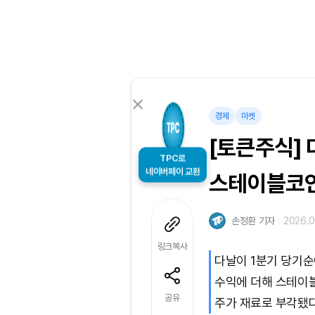
경제
마켓
[토큰주식] 
TPC로
네이버페이 교환
스테이블코인
손정환 기자
2026.0
링크복사
다날이 1분기 당기순
수익에 더해 스테이블
공유
주가 재료로 부각됐다