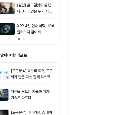
드, 고래 매수
[칼럼] 콜드월렛도 뚫렸
9
암호화폐 시장,
다…내 코인은 누가 지키
동안 레버리지 
나
6295만달러 
XRP 4일 연속 하락, 1.04
10
비트코인 따라
달러까지 떨어져
립토 주식…카
치, 코인베이스
처는 ‘규모·유
 알아야 할 리포트
[토큰분석] 효율의 이면, 토큰
화가 만든 다섯 갈래 리스크
자산을 모으는 기술과 지키는
기술은 다르다
[토큰분석] 이더리움, 스테이