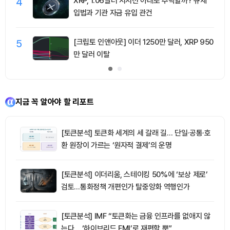
4
XRP, 1.06달러 지지선 아래로 추락할까? 규제
입법과 기관 자금 유입 관건
5
[크립토 인앤아웃] 이더 1250만 달러, XRP 950
만 달러 이탈
지금 꼭 알아야 할 리포트
[토큰분석] 토큰화 세계의 세 갈래 길… 단일·공통·호
환 원장이 가르는 ‘원자적 결제’의 운명
[토큰분석] 이더리움, 스테이킹 50%에 ‘보상 제로’
검토…통화정책 개편인가 탈중앙화 역행인가
[토큰분석] IMF “토큰화는 금융 인프라를 없애지 않
는다… ‘하이브리드 FMI’로 재편할 뿐”