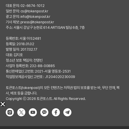
대표 문의: 02-6674-1012
일반 문의:
cs@tokenpost.kr
광고 문의:
info@tokenpost.kr
기사 제보:
press@tokenpost.kr
주소: 서울시 강남구 논현로 614 ARTISAN 빌딩 6층, 7층
등록번호: 서울 아 52481
등록일: 2018.01.02
발행 일자: 2017.02.17
대표: 김지호
청소년 보호 책임자: 전영빈
사업자 등록번호: 232-88-00885
통신판매업신고번호: 2021-서울 영등포-2531
직업정보제공사업신고번호 : J1204020230009
토큰포스트(tokenpost)의 모든 컨텐츠는 저작권 법의 보호를 받는 바, 무단 전재, 복
사, 배포 등을 금합니다.
Copyright ⓒ 2026 토큰포스트. All Rights Reserved.