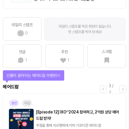
데일리 스탬프
데일리 스탬프를 찍은 회원이 없습니다.
첫 스탬프를 찍어 보세요!
0
스크랩
댓글
추천
1
1
퀴즈풀고 선물 받자!
4
/
퀴즈
4
진행중
[토큰포스트] 기사 퀴즈 657회차
2026.08.06 (목) ~ 2026.08.07 (금)