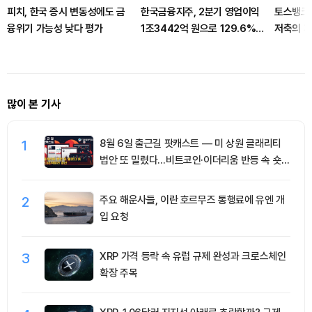
피치, 한국 증시 변동성에도 금
한국금융지주, 2분기 영업이익
토스뱅크,
융위기 가능성 낮다 평가
1조3442억 원으로 129.6%
저축의 
성장
많이 본 기사
1
8월 6일 출근길 팟캐스트 — 미 상원 클래리티
법안 또 밀렸다…비트코인·이더리움 반등 속 숏
청산 2.35억달러
2
주요 해운사들, 이란 호르무즈 통행료에 유엔 개
입 요청
3
XRP 가격 등락 속 유럽 규제 완성과 크로스체인
확장 주목