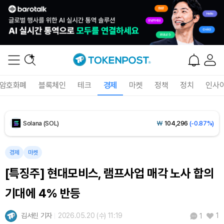
Tether USDt (USDT)
₩
1,421
(-0.02%)
BNB (BNB)
₩
844,539
(-0.49%)
USDC (USDC)
₩
1,422
(-0.01%)
암호화폐
블록체인
테크
경제
마켓
정책
정치
인사
XRP (XRP)
₩
1,487
(-1.59%)
Solana (SOL)
₩
104,296
(-0.87%)
TRON (TRX)
₩
465.3
(-0.31%)
경제
마켓
[특징주] 현대모비스, 램프사업 매각 노사 합의
Hyperliquid (HYPE)
₩
78,997
(-2.95%)
기대에 4% 반등
Dogecoin (DOGE)
₩
98.13
(-1.11%)
김서린 기자
2026.05.20 (수) 11:19
1
1
Bitcoin (BTC)
₩
91,805,510
(+0.83%)