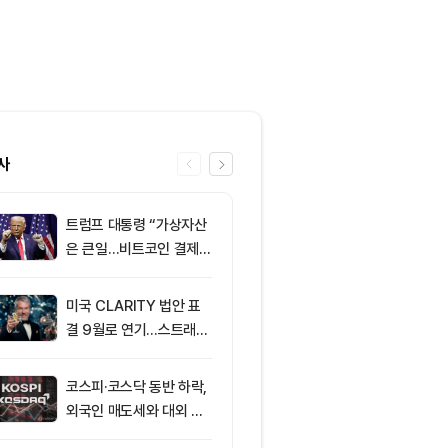
사
트럼프 대통령 “가상자산
6
미 상원 크립토
은 큰일…비트코인 결제
연…홍콩·싱가
늘어”
경쟁력 커지나
미국 CLARITY 법안 표
7
XRPL 3.3.0
결 9월로 연기…스트래티
프라이버시 강
지 1,638 BTC 매도
P는 약세
코스피·코스닥 동반 하락,
8
[자정 뉴스브리
외국인 매도세와 대외 불
인 고래 12억달
안 영향
TF 7.5억달러