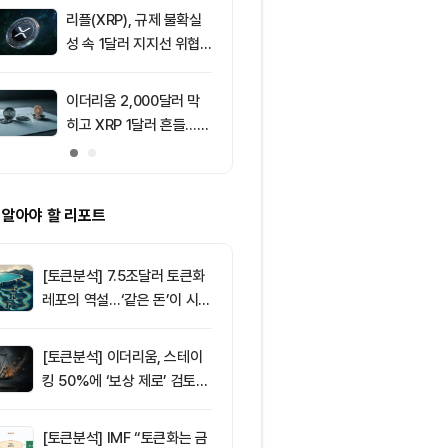
리플(XRP), 규제 불확실
9
美 상원, CLAR
성 속 1달러 지지선 위협
표결 연기…홍
받아
반사이익 주목
이더리움 2,000달러 막
10
XRP, ETF 
히고 XRP 1달러 흔들…알
다…1달러 지
트코인 선별 장세 강화
 알아야 할 리포트
[토큰분석] 7.5조달러 토큰화
레포의 역설…‘같은 돈’이 시장
을 건널 수 있는가
[토큰분석] 이더리움, 스테이
킹 50%에 ‘보상 제로’ 검토…
통화정책 개편인가 탈중앙화
역행인가
[토큰분석] IMF “토큰화는 금