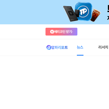
베리코인 받기
뉴스
리서치
알파리포트