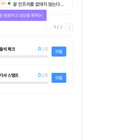
융 인프라를 없애지 않는다…
‘하이브리드 FMI’로 재편할
을 완료하고 보상을 획득!
뿐”
1
/
4
0
출석 체크
/ 0
이동
0
기사 스탬프
/ 0
이동