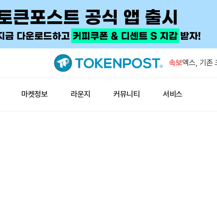
트럼프 미디
호화폐 계약
속보
엑스, 기존
종료
잭 도시의 
마켓정보
라운지
커뮤니티
서비스
입
미 증시, 
증가
미확인 지갑
BTC 이체
트럼프 미디
호화폐 계약
엑스, 기존
종료