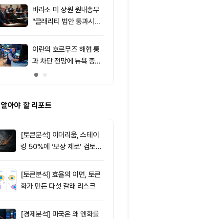
처는 ‘규모·유
바라소 미 상원 원내총무
9
창펑자오 “태국
"클래리티 법안 통과시킬
·가상자산 양
때"
0%”
이란의 호르무즈 해협 통
10
솔라나, 알펜
과 차단 전망에 뉴욕 증시
레이드와 웨스
약세
결제 도입으로
화
 알아야 할 리포트
[토큰분석] 이더리움, 스테이
킹 50%에 ‘보상 제로’ 검토…
통화정책 개편인가 탈중앙화
역행인가
[토큰분석] 효율의 이면, 토큰
화가 만든 다섯 갈래 리스크
[경제분석] 미국은 왜 엔화를