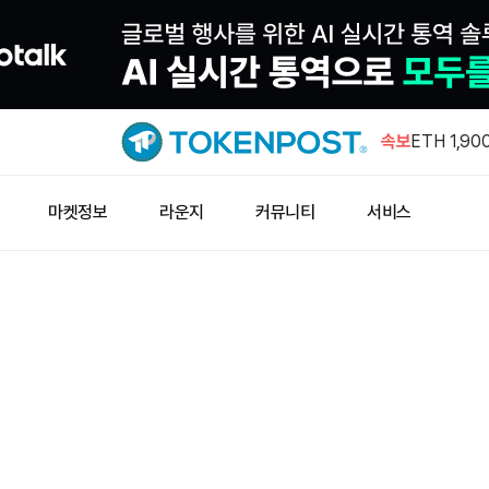
폴리실리콘 
럼프, 15
속보
ETH 1,9
미시간대, 
마켓정보
라운지
커뮤니티
서비스
칩 구조 개
사모펀드, 
산 컴퓨팅 
1,000 
인스티튜셔
폴리실리콘 
럼프, 15
ETH 1,9