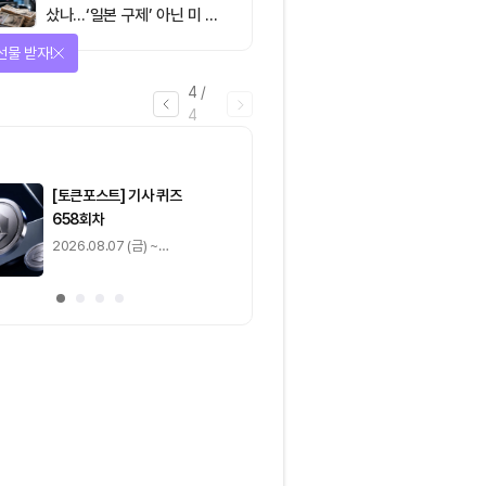
샀나…‘일본 구제’ 아닌 미 국
채·아시아 통화 방어전
선물 받자!
4
/
4
마감
[토큰포스트] 기사 퀴즈
[토큰포스트] 기사 
658회차
657회차
2026.08.07 (금) ~
2026.08.06 (목) ~
2026.08.08 (토)
2026.08.07 (금)