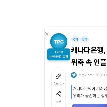
경제
정책
캐나다은행,
TPC로
위축 속 인
네이버페이 교환
토큰포스트
2026.06
링크복사
캐나다은행이 기준금리
우려가 공존하는 상황
공유