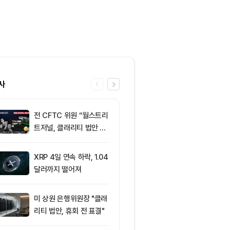
사
전 CFTC 위원 “월스트리
6
미 반도체주 약
트저널, 클래리티 법안 오
매도 전환...코
독”
급락
XRP 4일 연속 하락, 1.04
7
“규제도 금리
달러까지 떨어져
데”…비트코인, 
0달러선 지켰
드, 고래 매수
미 상원 은행위원장 "클래
8
비트코인 따라
리티 법안, 휴회 전 표결"
립토 주식…카
치, 코인베이스